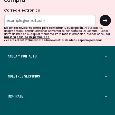
compra
olvides
revisar
Correo electrónico
tu
OK
correo
para
No olvides revisar tu correo para confirmar tu suscripción.
Al suscribirte,
aceptas recibir comunicaciones comerciales por parte de La Redoute. Puedes
confirmar
darte de baja en cualquier momento. Para más información, puedes consultar
nuestra política de privacidad
.
tu
¿Ya eres cliente? Suscríbete a la newsletter desde tu espacio personal.
suscripción.
Al
AYUDA Y CONTACTO
suscribirte,
aceptas
recibir
NUESTROS SERVICIOS
comunicaciones
comerciales
personalizadas
INSPÍRATE
por
parte