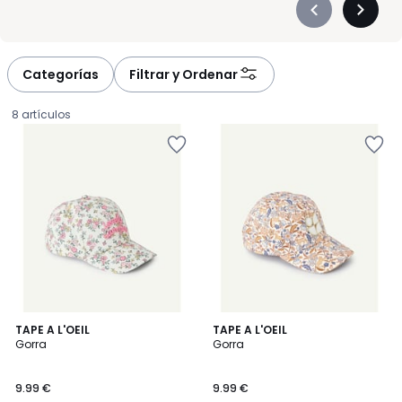
Précédent
Suivan
-
-
défiler
défiler
à
à
Categorías
Filtrar y Ordenar
gauche
droite
8 artículos
TAPE A L'OEIL
TAPE A L'OEIL
Gorra
Gorra
9.99
9.99 €
9.99 €
€.