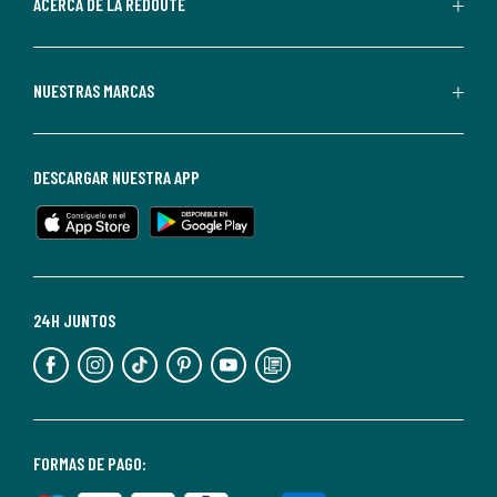
de
ACERCA DE LA REDOUTE
La
Redoute.
Puedes
NUESTRAS MARCAS
darte
de
baja
DESCARGAR NUESTRA APP
en
cualquier
momento.
Para
más
24H JUNTOS
información,
puedes
consultar
nuestra
<2>política
FORMAS DE PAGO:
de