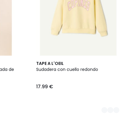
2
TAPE A L'OEIL
Colores
ada de
Sudadera con cuello redondo
17.99 €