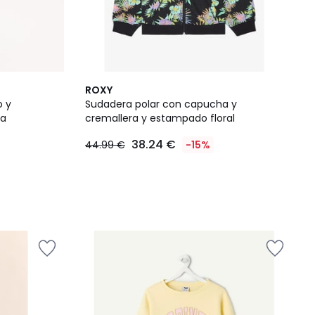
ROXY
o y
Sudadera polar con capucha y
pa
cremallera y estampado floral
38.24 €
44.99 €
-15%