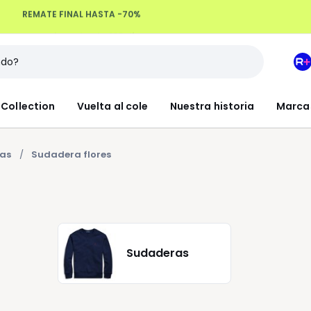
Devoluciones hasta 100 días
M
e
L
Collection
Vuelta al cole
Nuestra historia
Marca
R
+
as
Sudadera flores
Sudaderas