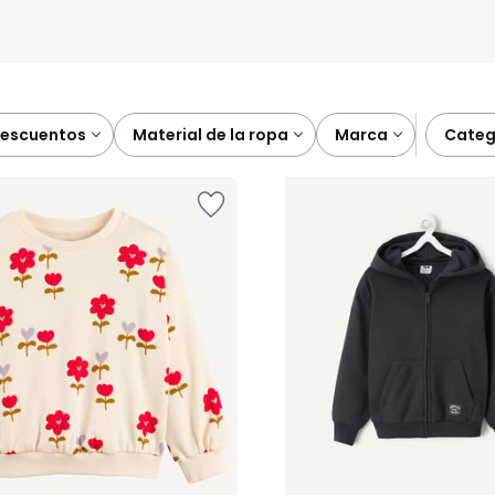
descuentos
material de la ropa
marca
cate