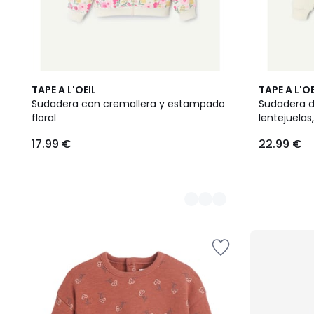
2
TAPE A L'OEIL
TAPE A L'OE
Colores
Sudadera con cremallera y estampado
Sudadera d
floral
lentejuelas
17.99 €
22.99 €