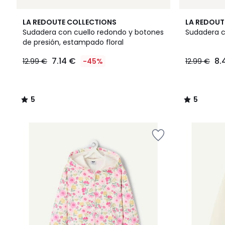
5
5
LA REDOUTE COLLECTIONS
LA REDOUT
/
/
Sudadera con cuello redondo y botones
Sudadera c
5
5
de presión, estampado floral
7.14
7.14 €
8.
12.99 €
-45%
12.99 €
€
en
lugar
de
5
5
12.99
/
/
€
5
5
45%
descuento
aplicado.