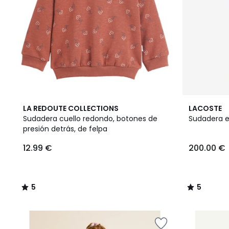
5
5
LA REDOUTE COLLECTIONS
LACOSTE
/
/
Sudadera cuello redondo, botones de
Sudadera e
5
5
presión detrás, de felpa
12.99 €
200.00 €
5
5
/
/
5
5