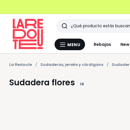
Buscar
Últimos
Rebajas
New 
MENU
Menu
artículos
La
Redoute
vistos
La Redoute
Sudaderas, jerséis y cárdigans
Sudader
Sudadera flores
14