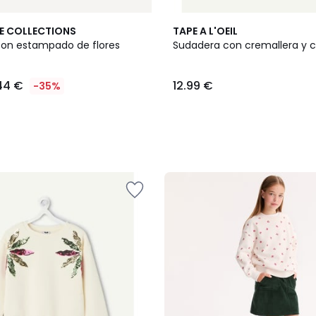
E COLLECTIONS
TAPE A L'OEIL
on estampado de flores
Sudadera con cremallera y 
44 €
12.99 €
-35%