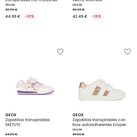
Washiba
desde
desde
49.99 €
49.99 €
44.99 €
-10%
42.49 €
-15%
3,2
GEOX
GEOX
/ 5
Zapatillas transpirables
Zapatillas transpirables con
SKETLITE
tiras autoadherentes Eclyper
desde
64.99 €
44.99 €