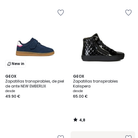
New in
4,8
GEOX
GEOX
/ 5
Zapatillas transpirables, de piel
Zapatillas transpirables
de ante NEW EMBERLIX
Kalispera
desde
desde
49.90 €
65.00 €
4,8
/
5