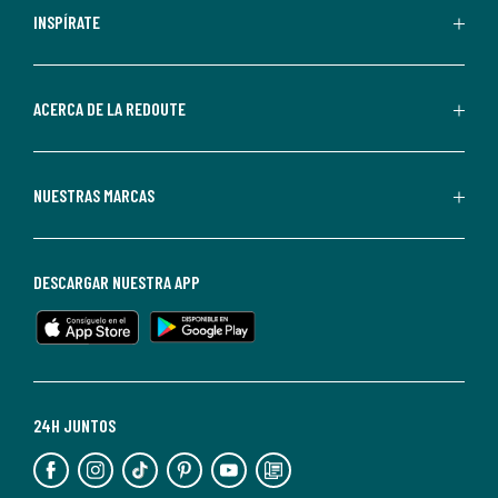
personalizadas
INSPÍRATE
por
parte
de
ACERCA DE LA REDOUTE
La
Redoute.
Puedes
NUESTRAS MARCAS
darte
de
baja
DESCARGAR NUESTRA APP
en
cualquier
momento.
Para
más
24H JUNTOS
información,
puedes