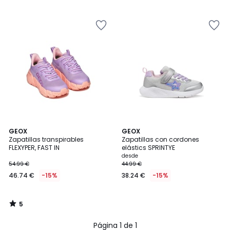
5
5
GEOX
GEOX
/
Zapatillas transpirables
Zapatillas con cordones
5
FLEXYPER, FAST IN
elástics SPRINTYE
desde
54.99 €
44.99 €
46.74 €
-15%
38.24 €
-15%
5
/
5
Página 1 de 1