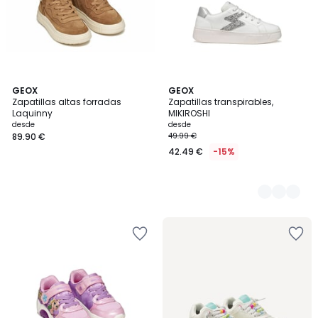
GEOX
2
GEOX
Zapatillas altas forradas
Zapatillas transpirables,
Colores
Laquinny
MIKIROSHI
desde
desde
89.90 €
49.99 €
42.49 €
-15%