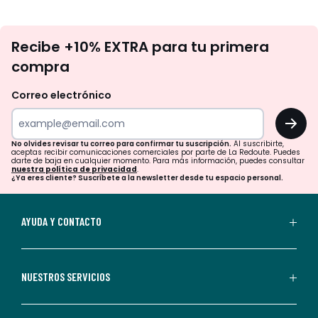
No
Recibe +10% EXTRA para tu primera
te
compra
olvides
revisar
Correo electrónico
tu
OK
correo
para
No olvides revisar tu correo para confirmar tu suscripción.
Al suscribirte,
aceptas recibir comunicaciones comerciales por parte de La Redoute. Puedes
confirmar
darte de baja en cualquier momento. Para más información, puedes consultar
nuestra política de privacidad
.
tu
¿Ya eres cliente? Suscríbete a la newsletter desde tu espacio personal.
suscripción.
Al
AYUDA Y CONTACTO
suscribirte,
aceptas
recibir
NUESTROS SERVICIOS
comunicaciones
comerciales