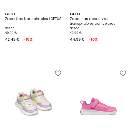
GEOX
GEOX
Zapatillas transpirables LOFTUS
Zapatillas deportivas
transpirables con velcro
ECLYPER
desde
desde
49.99 €
49.99 €
42.49 €
-15%
44.99 €
-10%