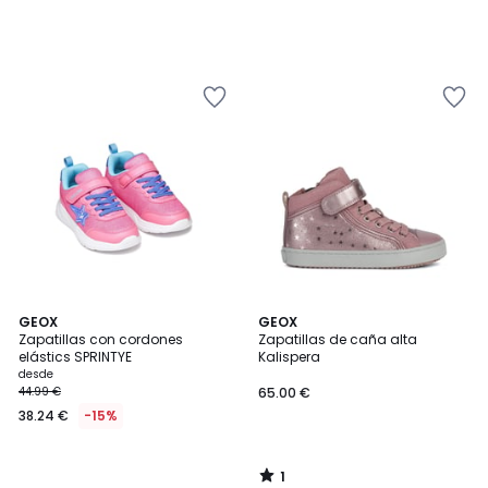
1
GEOX
GEOX
/
Zapatillas con cordones
Zapatillas de caña alta
5
elástics SPRINTYE
Kalispera
desde
44.99 €
65.00 €
38.24 €
-15%
1
/