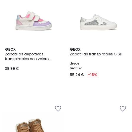
GEOX
GEOX
Zapatillas deportivas
Zapatillas transpirables GISLI
transpirables con velcro
ECLYPER
desde
39.99 €
64.99 €
55.24 €
-15%