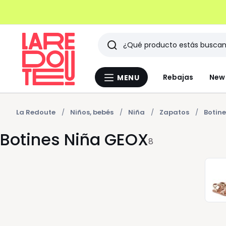
Buscar
Últimos
Rebajas
New 
MENU
Menu
artículos
La
Redoute
vistos
La Redoute
Niños, bebés
Niña
Zapatos
Botine
Botines Niña GEOX
8