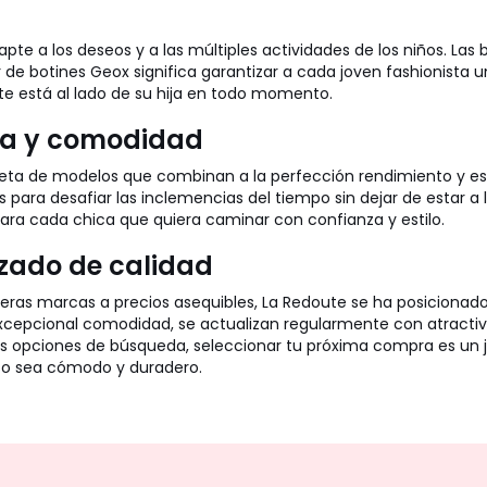
pte a los deseos y a las múltiples actividades de los niños. La
r de botines Geox significa garantizar a cada joven fashionista
ute está al lado de su hija en todo momento.
da y comodidad
eta de modelos que combinan a la perfección rendimiento y esti
ara desafiar las inclemencias del tiempo sin dejar de estar a l
ara cada chica que quiera caminar con confianza y estilo.
lzado de calidad
eras marcas a precios asequibles, La Redoute se ha posicionado
xcepcional comodidad, se actualizan regularmente con atractiva
uitivas opciones de búsqueda, seleccionar tu próxima compra es un
so sea cómodo y duradero.
No
te