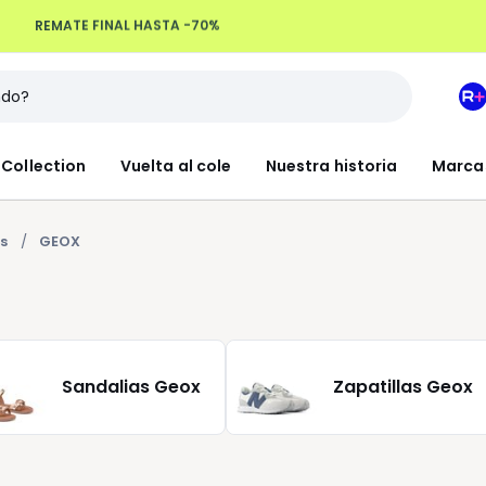
REMATE FINAL HASTA -70%
Devoluciones hasta 100 días
M
e
L
Collection
Vuelta al cole
Nuestra historia
Marca
R
+
s
GEOX
Sandalias Geox
Zapatillas Geox