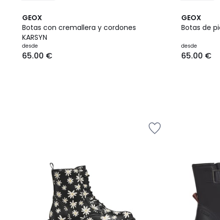
GEOX
GEOX
Botas con cremallera y cordones
Botas de p
KARSYN
Precio
desde
desde
65.00 €
65.00 €
a
partir
de
65.00
€.