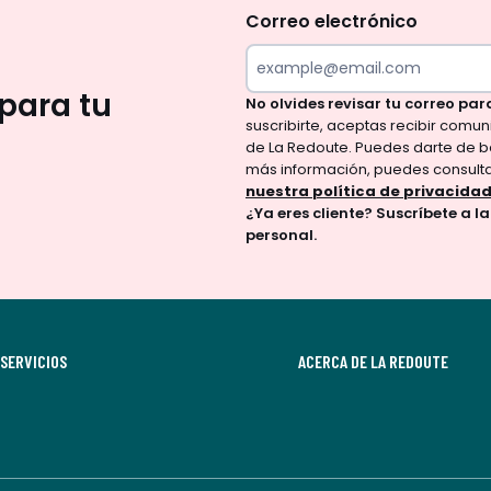
olvides
Correo electrónico
revisar
tu
para tu
No olvides revisar tu correo par
correo
suscribirte, aceptas recibir comu
para
de La Redoute. Puedes darte de b
confirmar
más información, puedes consult
tu
nuestra política de privacida
¿Ya eres cliente? Suscríbete a l
suscripción.
personal.
Al
suscribirte,
aceptas
recibir
SERVICIOS
comunicaciones
ACERCA DE LA REDOUTE
comerciales
personalizadas
por
parte