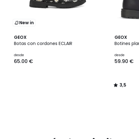
New in
3,5
GEOX
GEOX
/ 5
Botas con cordones ECLAIR
Botines pla
desde
desde
65.00 €
59.90 €
3,5
/
5