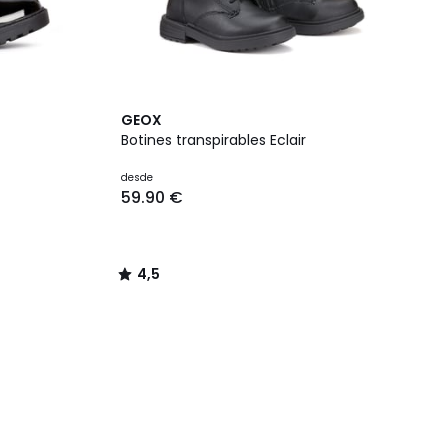
4,5
GEOX
/ 5
Botines transpirables Eclair
desde
59.90 €
4,5
/
5