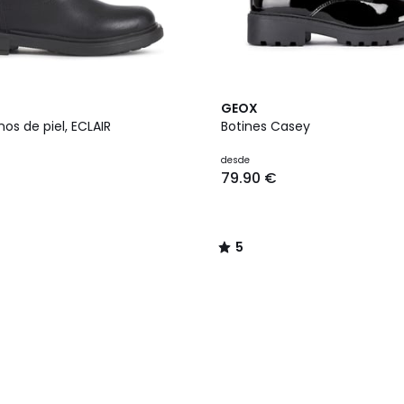
5
GEOX
/
nos de piel, ECLAIR
Botines Casey
5
desde
79.90 €
5
/
5