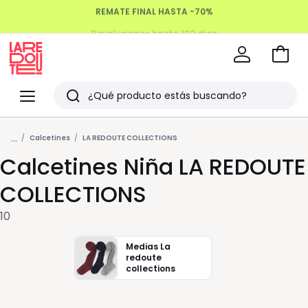
Devoluciones hasta 100 días
Ir
a
La
la
Redoute
Menu
Buscar
cesta
Últimos
...
artículos
Calcetines
LA REDOUTE COLLECTIONS
Calcetines Niña LA REDOUTE
vistos
COLLECTIONS
10
Medias La
redoute
collections