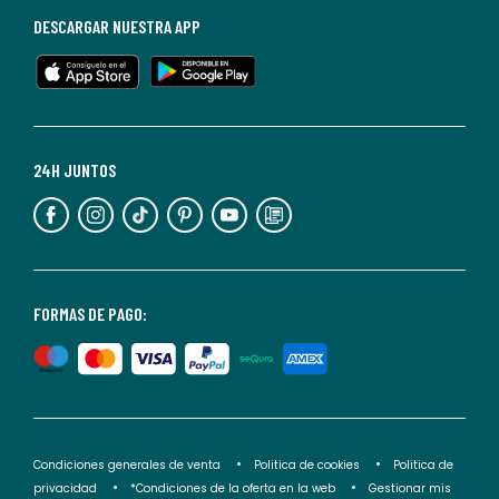
baja
DESCARGAR NUESTRA APP
en
cualquier
momento.
Para
más
24H JUNTOS
información,
puedes
consultar
nuestra
<2>política
FORMAS DE PAGO:
de
privacidad</2>.
Condiciones generales de venta
Politica de cookies
Politica de
privacidad
*Condiciones de la oferta en la web
Gestionar mis