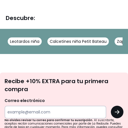
Descubre:
Leotardos niña
Calcetines niña Petit Bateau
Zapa
No
Recibe +10% EXTRA para tu primera
te
compra
olvides
revisar
Correo electrónico
tu
OK
correo
para
No olvides revisar tu correo para confirmar tu suscripción.
Al suscribirte,
aceptas recibir comunicaciones comerciales por parte de La Redoute. Puedes
darte de baja en cualquier momento. Para más información, puedes consultar