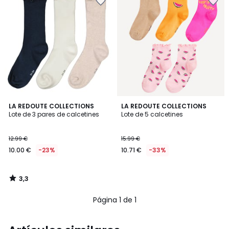
3,3
LA REDOUTE COLLECTIONS
LA REDOUTE COLLECTIONS
/ 5
Lote de 3 pares de calcetines
Lote de 5 calcetines
12.99 €
15.99 €
10.00 €
-23%
10.71 €
-33%
3,3
/
5
Página 1 de 1