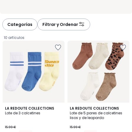
Categorías
Filtrar y Ordenar
10 artículos
4,4
LA REDOUTE COLLECTIONS
LA REDOUTE COLLECTIONS
/ 5
Lote de 3 calcetines
Lote de 5 pares de calcetines
lisos y de leopardo
6.39
15.99 €
15.99 €
€