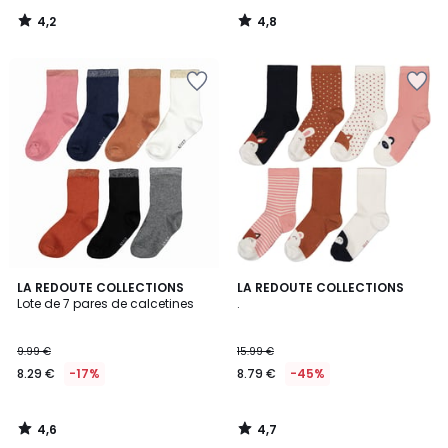
4,2
4,8
/
/
5
5
4,6
4,7
LA REDOUTE COLLECTIONS
LA REDOUTE COLLECTIONS
/ 5
/ 5
Lote de 7 pares de calcetines
.
9.99 €
15.99 €
8.29 €
-17%
8.79 €
-45%
4,6
4,7
/
/