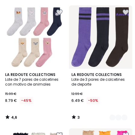
5
5
4,6
3
LA REDOUTE COLLECTIONS
2
LA REDOUTE COLLECTIONS
/ 5
/
Lote de 7 pares de calcetines
Lote de 3 pares de calcetines
Colores
5
con motivo de animales
de deporte
15.99 €
12.99 €
8.79 €
-45%
6.49 €
-50%
4,6
3
/
/
5
5