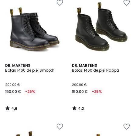
4,6
4,2
DR. MARTENS
DR. MARTENS
/ 5
/ 5
Botas 1460 de piel Smooth
Botas 1460 de piel Nappa
200.00 €
200.00 €
150.00 €
-25%
150.00 €
-25%
4,6
4,2
/
/
5
5