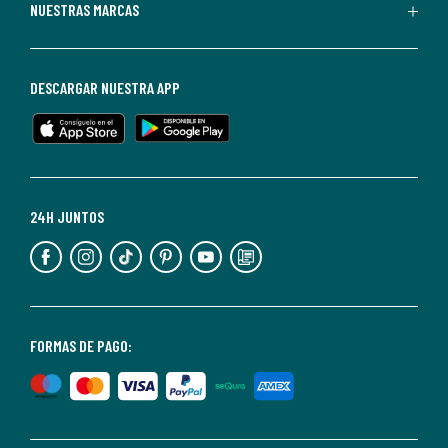
Puedes
NUESTRAS MARCAS
darte
de
baja
DESCARGAR NUESTRA APP
en
cualquier
momento.
Para
más
24H JUNTOS
información,
puedes
consultar
nuestra
<2>política
FORMAS DE PAGO:
de
privacidad</2>.