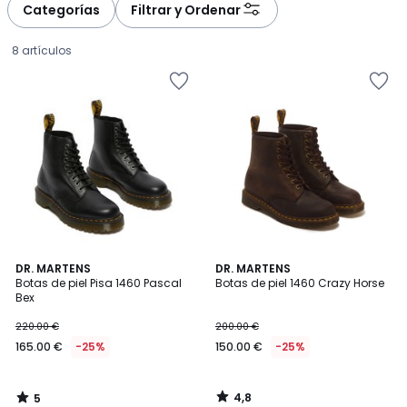
à
à
Categorías
Filtrar y Ordenar
gauche
droite
8 artículos
5
4,8
DR. MARTENS
DR. MARTENS
/
/ 5
Botas de piel Pisa 1460 Pascal
Botas de piel 1460 Crazy Horse
5
Bex
165.00
220.00 €
200.00 €
€
165.00 €
-25%
150.00 €
-25%
en
lugar
de
4,8
5
220.00
/
/