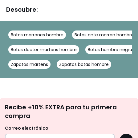
Descubre:
Botas marrones hombre
Botas ante marron hombre
Botas doctor martens hombre
Botas hombre negras
Zapatos martens
Zapatos botas hombre
No
Recibe +10% EXTRA para tu primera
te
compra
olvides
revisar
Correo electrónico
tu
OK