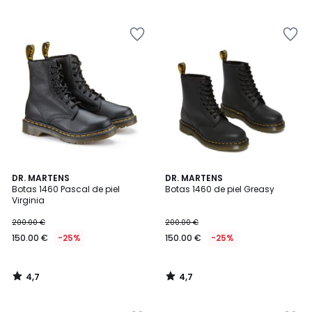
5
5
€
25%
descuento
aplicado.
4,7
4,7
DR. MARTENS
DR. MARTENS
/ 5
/ 5
Botas 1460 Pascal de piel
Botas 1460 de piel Greasy
Virginia
200.00 €
200.00 €
150.00 €
-25%
150.00 €
-25%
4,7
4,7
/
/
5
5