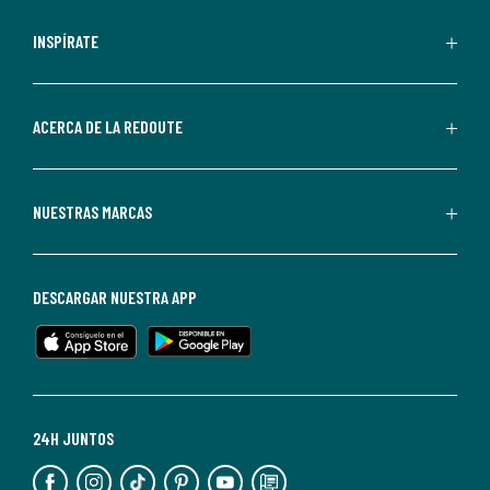
comerciales
personalizadas
INSPÍRATE
por
parte
de
ACERCA DE LA REDOUTE
La
Redoute.
Puedes
NUESTRAS MARCAS
darte
de
baja
DESCARGAR NUESTRA APP
en
cualquier
momento.
Para
más
24H JUNTOS
información,