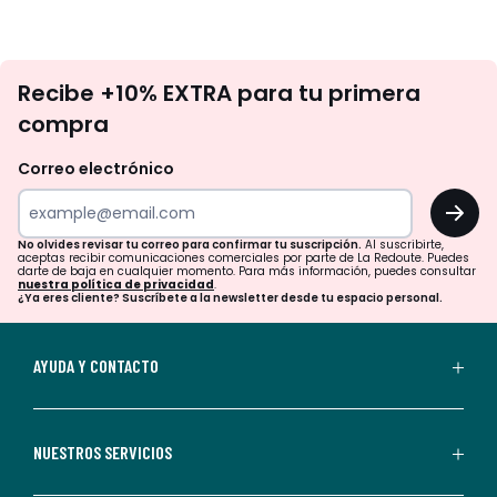
No
Recibe +10% EXTRA para tu primera
te
compra
olvides
revisar
Correo electrónico
tu
OK
correo
para
No olvides revisar tu correo para confirmar tu suscripción.
Al suscribirte,
aceptas recibir comunicaciones comerciales por parte de La Redoute. Puedes
confirmar
darte de baja en cualquier momento. Para más información, puedes consultar
nuestra política de privacidad
.
tu
¿Ya eres cliente? Suscríbete a la newsletter desde tu espacio personal.
suscripción.
Al
AYUDA Y CONTACTO
suscribirte,
aceptas
recibir
NUESTROS SERVICIOS
comunicaciones