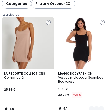
à
à
Categorías
Filtrar y Ordenar
gauche
droite
2 artículos
4,5
4,1
LA REDOUTE COLLECTIONS
2
MAGIC BODYFASHION
/ 5
/ 5
Combinación
Vestido moldeador Seamless
Colores
Bodydress
25.99
25.99 €
39.99 €
€.
30.79 €
-23%
4,1
4,5