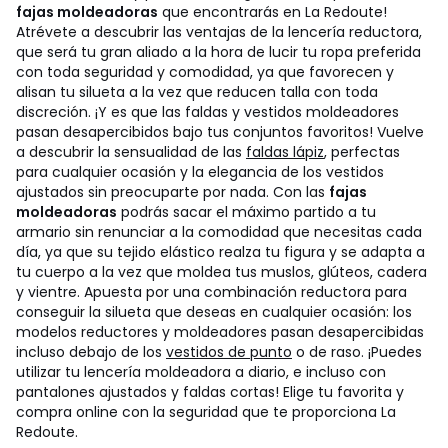
fajas moldeadoras
que encontrarás en La Redoute!
Atrévete a descubrir las ventajas de la lencería reductora,
que será tu gran aliado a la hora de lucir tu ropa preferida
con toda seguridad y comodidad, ya que favorecen y
alisan tu silueta a la vez que reducen talla con toda
discreción. ¡Y es que las faldas y vestidos moldeadores
pasan desapercibidos bajo tus conjuntos favoritos! Vuelve
a descubrir la sensualidad de las
faldas lápiz
, perfectas
para cualquier ocasión y la elegancia de los vestidos
ajustados sin preocuparte por nada.
Con las
fajas
moldeadoras
podrás sacar el máximo partido a tu
armario sin renunciar a la comodidad que necesitas cada
día, ya que su tejido elástico realza tu figura y se adapta a
tu cuerpo a la vez que moldea tus muslos, glúteos, cadera
y vientre. Apuesta por una combinación reductora para
conseguir la silueta que deseas en cualquier ocasión: los
modelos reductores y moldeadores pasan desapercibidas
incluso debajo de los
vestidos de punto
o de raso. ¡Puedes
utilizar tu lencería moldeadora a diario, e incluso con
pantalones ajustados y faldas cortas! Elige tu favorita y
compra online con la seguridad que te proporciona La
Redoute.