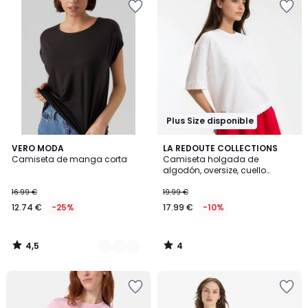
Plus Size disponible
4,5
4
3
VERO MODA
LA REDOUTE COLLECTIONS
/ 5
/
Camiseta de manga corta
Camiseta holgada de
Colores
5
algodón, oversize, cuello
redondo, manga corta
16.99 €
19.99 €
12.74 €
-25%
17.99 €
-10%
4,5
4
/
/
5
5