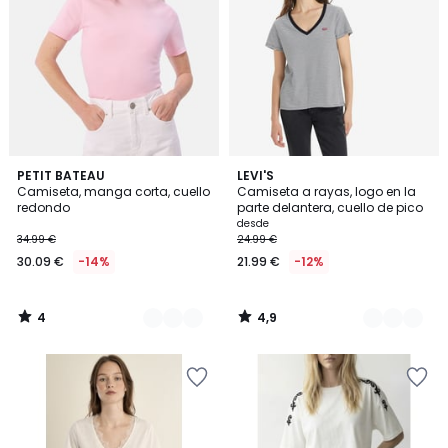
4
4,9
2
PETIT BATEAU
3
LEVI'S
/
/ 5
Camiseta, manga corta, cuello
Camiseta a rayas, logo en la
Colores
Colores
5
redondo
parte delantera, cuello de pico
desde
34.99 €
24.99 €
30.09 €
-14%
21.99 €
-12%
4
4,9
/
/
5
5