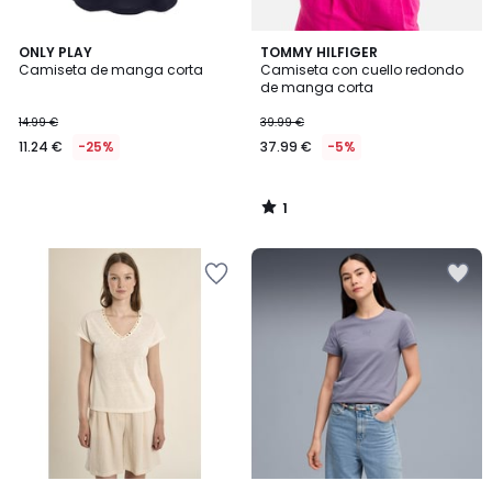
1
ONLY PLAY
TOMMY HILFIGER
/
Camiseta de manga corta
Camiseta con cuello redondo
5
de manga corta
14.99 €
39.99 €
11.24 €
-25%
37.99 €
-5%
1
/
5