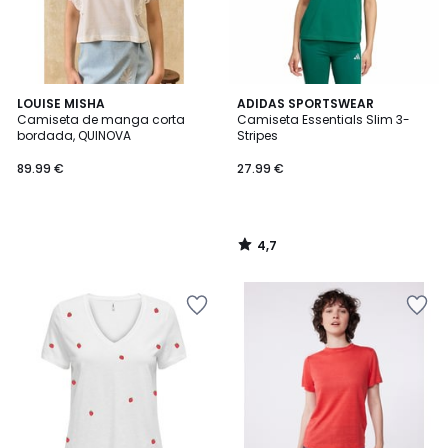
4,7
LOUISE MISHA
ADIDAS SPORTSWEAR
/ 5
Camiseta de manga corta
Camiseta Essentials Slim 3-
bordada, QUINOVA
Stripes
89.99 €
27.99 €
4,7
/
5