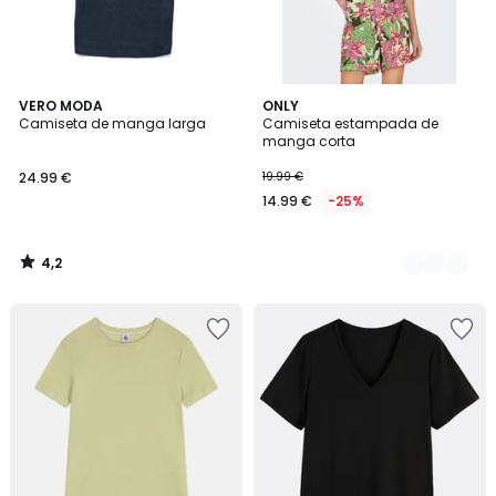
4,2
VERO MODA
3
ONLY
/ 5
Camiseta de manga larga
Camiseta estampada de
Colores
manga corta
24.99 €
19.99 €
14.99 €
-25%
4,2
/
5