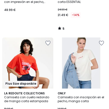
5
con impresión en el pecho,
corta ESSENTIAL
OUMI
48.99 €
24.99 €
21.49 €
-14%
5
/
5
Plus Size disponible
5
LA REDOUTE COLLECTIONS
2
ONLY
/
Camiseta con cuello redondo
Camiseta con inscripción en el
Colores
5
de manga corta estampada
pecho, manga corta
19.99 €
14.99 €