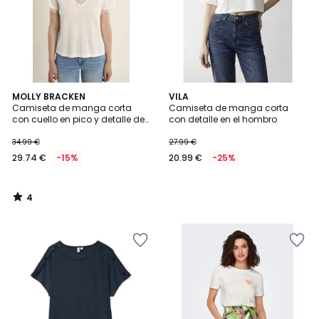
4
MOLLY BRACKEN
VILA
/
Camiseta de manga corta
Camiseta de manga corta
5
con cuello en pico y detalle de
con detalle en el hombro
encaje
34.99 €
27.99 €
29.74 €
-15%
20.99 €
-25%
4
/
5