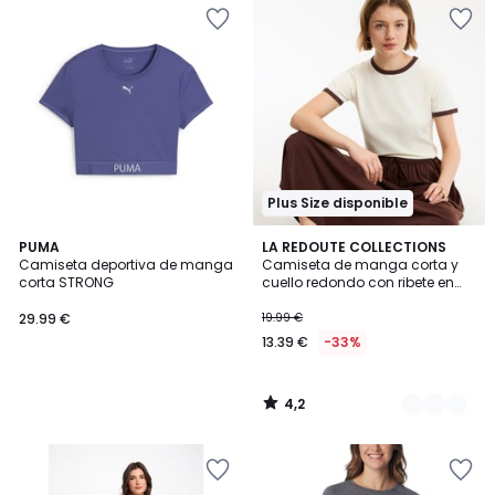
Plus Size disponible
4,2
PUMA
2
LA REDOUTE COLLECTIONS
/ 5
Camiseta deportiva de manga
Camiseta de manga corta y
Colores
corta STRONG
cuello redondo con ribete en
contraste
29.99 €
19.99 €
13.39 €
-33%
4,2
/
5