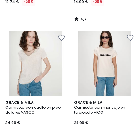
18.74 €
-25%
14.99 €
-25%
en
lugar
de
4,7
24.99
/
5
€
25%
descuento
aplicado.
5
GRACE & MILA
GRACE & MILA
/
Camiseta con cuello en pico
Camiseta con mensaje en
5
de lúrex VASCO
terciopelo VICO
34.99 €
28.99 €