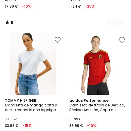
17.99 €
-10%
11.24 €
-25%
5
/
5
4
2
TOMMY HILFIGER
adidas Performance
/
Camiseta de manga corta y
Camiseta de fútbol de Bélgica,
Colores
5
cuello redondo con logotipo
Réplica Anfitrión, Copa del
Mundo 2026
39.99 €
99.99 €
33.99 €
-15%
89.99 €
-10%