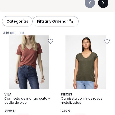
Précédent
Suivan
-
-
défiler
défiler
à
à
Categorías
Filtrar y Ordenar
gauche
droite
346 artículos
4,7
VILA
PIECES
/ 5
Camiseta de manga corta y
Camiseta con finas rayas
cuello de pico
metalizadas
18.74
24.99 €
19.99 €
€