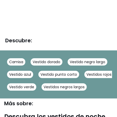
Descubre:
Camisa
Vestido dorado
Vestido negro largo
V
Vestido azul
Vestido punto corto
Vestidos rojos c
Vestido verde
Vestidos negros largos
Más sobre:
Descubra los vestidos de noche