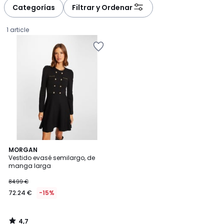
à
à
Categorías
Filtrar y Ordenar
gauche
droite
1 article
4,7
MORGAN
/ 5
Vestido evasé semilargo, de
manga larga
72.24
84.99 €
€
72.24 €
-15%
en
lugar
de
4,7