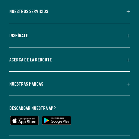
aceptas
recibir
NUESTROS SERVICIOS
comunicaciones
comerciales
personalizadas
INSPÍRATE
por
parte
de
ACERCA DE LA REDOUTE
La
Redoute.
Puedes
NUESTRAS MARCAS
darte
de
baja
DESCARGAR NUESTRA APP
en
cualquier
momento.