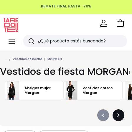
REMATE FINAL HASTA -70%
Devoluciones hasta 100 días
Ir
a
La
la
Redoute
Menu
Buscar
cesta
Últimos
...
artículos
Vestidos de noche
MORGAN
Vestidos de fiesta MORGAN
vistos
1
Abrigos mujer
Vestidos cortos
Morgan
Morgan
Précédent
Suivan
-
-
défiler
défiler