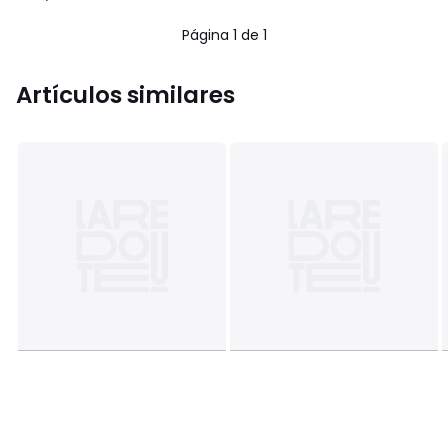
84.99
/
5
€
Página 1 de 1
15%
descuento
aplicado.
Artículos similares