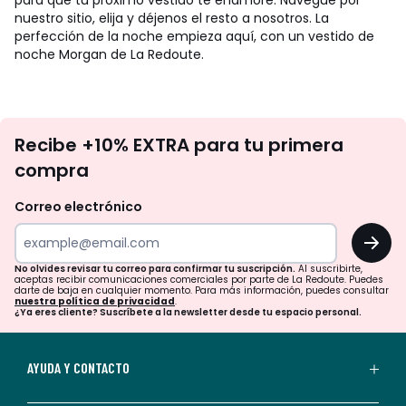
para que tu próximo vestido te enamore. Navegue por
nuestro sitio, elija y déjenos el resto a nosotros. La
perfección de la noche empieza aquí, con un vestido de
noche Morgan de La Redoute.
No
Recibe +10% EXTRA para tu primera
te
compra
olvides
revisar
Correo electrónico
tu
OK
correo
para
No olvides revisar tu correo para confirmar tu suscripción.
Al suscribirte,
aceptas recibir comunicaciones comerciales por parte de La Redoute. Puedes
confirmar
darte de baja en cualquier momento. Para más información, puedes consultar
nuestra política de privacidad
.
tu
¿Ya eres cliente? Suscríbete a la newsletter desde tu espacio personal.
suscripción.
Al
AYUDA Y CONTACTO
suscribirte,