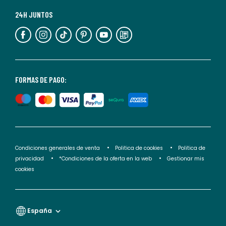
Para
más
24H JUNTOS
información,
puedes
consultar
nuestra
<2>política
FORMAS DE PAGO:
de
privacidad</2>.
Condiciones generales de venta
Politica de cookies
Politica de
privacidad
*Condiciones de la oferta en la web
Gestionar mis
cookies
España