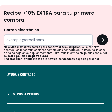
No
Recibe +10% EXTRA para tu primera
te
compra
olvides
revisar
Correo electrónico
tu
OK
correo
para
No olvides revisar tu correo para confirmar tu suscripción.
Al suscribirte,
aceptas recibir comunicaciones comerciales por parte de La Redoute. Puedes
confirmar
darte de baja en cualquier momento. Para más información, puedes consultar
nuestra política de privacidad
.
tu
¿Ya eres cliente? Suscríbete a la newsletter desde tu espacio personal.
suscripción.
Al
AYUDA Y CONTACTO
suscribirte,
aceptas
recibir
NUESTROS SERVICIOS
comunicaciones
comerciales