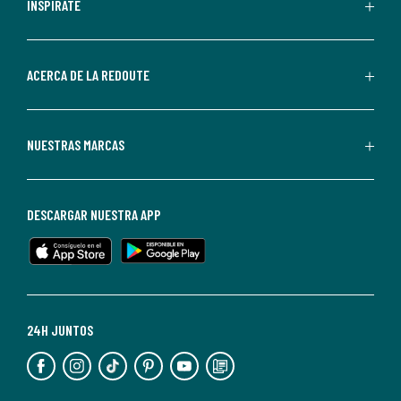
personalizadas
INSPÍRATE
por
parte
de
ACERCA DE LA REDOUTE
La
Redoute.
Puedes
NUESTRAS MARCAS
darte
de
baja
DESCARGAR NUESTRA APP
en
cualquier
momento.
Para
más
24H JUNTOS
información,
puedes
consultar