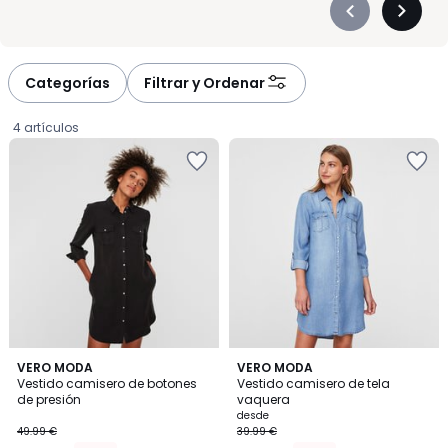
Précédent
Suivan
-
-
défiler
défiler
à
à
Categorías
Filtrar y Ordenar
gauche
droite
4 artículos
3,9
4,5
VERO MODA
VERO MODA
/ 5
/ 5
Vestido camisero de botones
Vestido camisero de tela
de presión
vaquera
37.49
desde
49.99 €
39.99 €
€