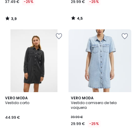
37.49 €
-25%
29.99 €
-25%
en
lugar
de
4,5
3,9
49.99
/
/
5
5
€
25%
descuento
aplicado.
5
5
VERO MODA
2
VERO MODA
/
/
Vestido corto
Vestido camisero de tela
Colores
5
5
vaquera
44.99 €
39.99 €
29.99 €
-25%