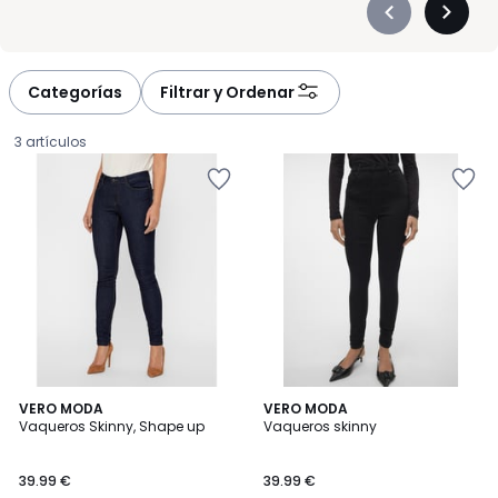
Précédent
Suivan
-
-
défiler
défiler
à
à
Categorías
Filtrar y Ordenar
gauche
droite
3 artículos
4,4
5
VERO MODA
VERO MODA
/ 5
/
Vaqueros Skinny, Shape up
Vaqueros skinny
5
39.99
39.99 €
39.99 €
€.