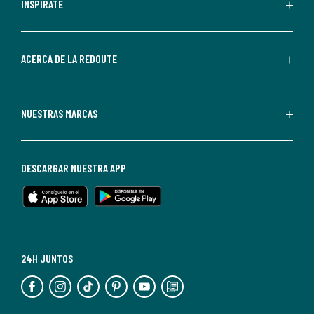
personalizadas
INSPÍRATE
por
parte
de
ACERCA DE LA REDOUTE
La
Redoute.
Puedes
NUESTRAS MARCAS
darte
de
baja
DESCARGAR NUESTRA APP
en
cualquier
momento.
Para
más
24H JUNTOS
información,
puedes
consultar