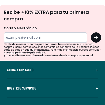
No
Recibe +10% EXTRA para tu primera
te
compra
olvides
revisar
Correo electrónico
tu
OK
correo
para
No olvides revisar tu correo para confirmar tu suscripción.
Al suscribirte,
aceptas recibir comunicaciones comerciales por parte de La Redoute. Puedes
confirmar
darte de baja en cualquier momento. Para más información, puedes consultar
nuestra política de privacidad
.
tu
¿Ya eres cliente? Suscríbete a la newsletter desde tu espacio personal.
suscripción.
Al
AYUDA Y CONTACTO
suscribirte,
aceptas
recibir
NUESTROS SERVICIOS
comunicaciones
comerciales