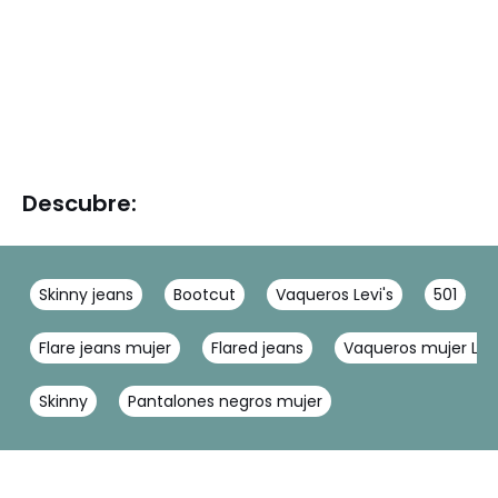
Descubre:
Skinny jeans
Bootcut
Vaqueros Levi's
501
Flare jeans mujer
Flared jeans
Vaqueros mujer Levi
Skinny
Pantalones negros mujer