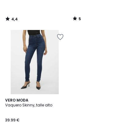
5
4,4
/
/
5
5
5
VERO MODA
/
Vaquero Skinny, talle alto
5
39.99 €