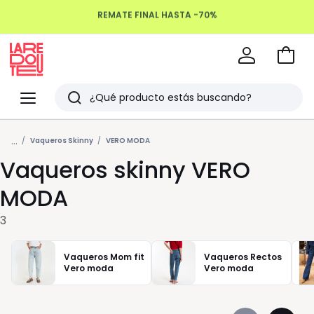
REMATE FINAL HASTA -70%
Devoluciones hasta 100 días
Ir
a
La
la
Redoute
Menu
Buscar
cesta
Últimos
...
artículos
Vaqueros Skinny
VERO MODA
Vaqueros skinny VERO
vistos
MODA
3
Vaqueros Mom fit
Vaqueros Rectos
Vero moda
Vero moda