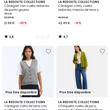
2,4
4,7
2
LA REDOUTE COLLECTIONS
LA REDOUTE COLLECTIONS
/ 5
/ 5
Cárdigan con cuello redondo
Cárdigan corto, cuello
Colores
de punto grueso
redondo, mezcla de lana y
algodón, cierre con botones
desde
39.99 €
49.99 €
21.99 €
-45%
42.49 €
-15%
2,4
4,7
/
/
5
5
Plus Size disponible
Plus Size disponible
4,9
4,3
2
LA REDOUTE COLLECTIONS
2
LA REDOUTE COLLECTIONS
/ 5
/ 5
Cárdigan corto de lana con
Chaqueta cuello de pico,
Colores
Colores
cuello de pico, sin mangas y
mezcla de alpaca, Signature