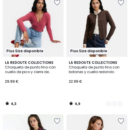
Plus Size disponible
Plus Size disponible
4,3
4,9
LA REDOUTE COLLECTIONS
3
LA REDOUTE COLLECTIONS
/ 5
/ 5
Chaqueta de punto fino con
Chaqueta de punto fino con
Colores
cuello de pico y cierre de
botones y cuello redondo
botones
29.99 €
22.99 €
4,3
4,9
/
/
5
5