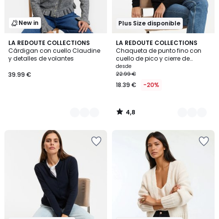
New in
Plus Size disponible
4,8
2
LA REDOUTE COLLECTIONS
2
LA REDOUTE COLLECTIONS
/ 5
Cárdigan con cuello Claudine
Chaqueta de punto fino con
Colores
Colores
y detalles de volantes
cuello de pico y cierre de
botones
desde
39.99 €
22.99 €
18.39 €
-20%
4,8
/
5