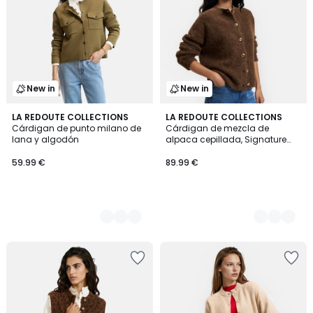
New in
New in
2
LA REDOUTE COLLECTIONS
4
LA REDOUTE COLLECTIONS
Cárdigan de punto milano de
Cárdigan de mezcla de
Colores
Colores
lana y algodón
alpaca cepillada, Signature
JANY
59.99 €
89.99 €