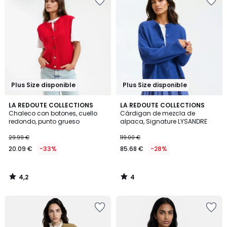
Plus Size disponible
Plus Size disponible
4,2
4
LA REDOUTE COLLECTIONS
LA REDOUTE COLLECTIONS
/ 5
/
Chaleco con botones, cuello
Cárdigan de mezcla de
5
redondo, punto grueso
alpaca, Signature LYSANDRE
29.99 €
119.00 €
20.09 €
-33%
85.68 €
-28%
4,2
4
/
/
5
5