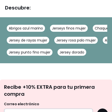
Descubre:
Abrigos azul marino
Jerseys finos mujer
Chaqueta
Jersey de rayas mujer
Jersey rosa palo mujer
Abr
Jersey punto fino mujer
Jersey dorado
No
Recibe +10% EXTRA para tu primera
te
compra
olvides
revisar
Correo electrónico
tu
OK