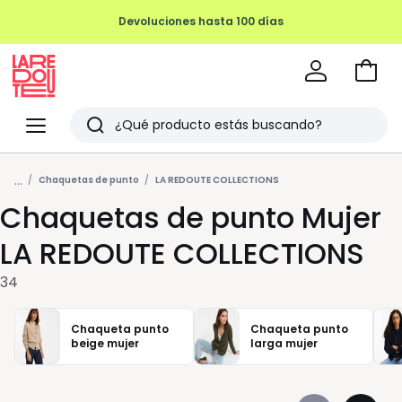
Devoluciones hasta 100 días
Ir
a
La
la
Redoute
Menu
Buscar
cesta
Últimos
...
artículos
Chaquetas de punto
LA REDOUTE COLLECTIONS
Chaquetas de punto Mujer
vistos
LA REDOUTE COLLECTIONS
34
Chaqueta punto
Chaqueta punto
beige mujer
larga mujer