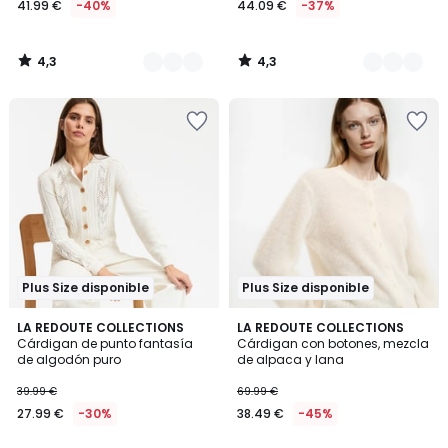
41.99 €
-40%
44.09 €
-37%
en
lugar
de
4,3
4,3
69.99
/
/
5
5
€
40%
descuento
aplicado.
Plus Size disponible
Plus Size disponible
4,5
4,1
2
LA REDOUTE COLLECTIONS
2
LA REDOUTE COLLECTIONS
/ 5
/ 5
Cárdigan de punto fantasía
Cárdigan con botones, mezcla
Colores
Colores
de algodón puro
de alpaca y lana
39.99 €
69.99 €
27.99 €
-30%
38.49 €
-45%