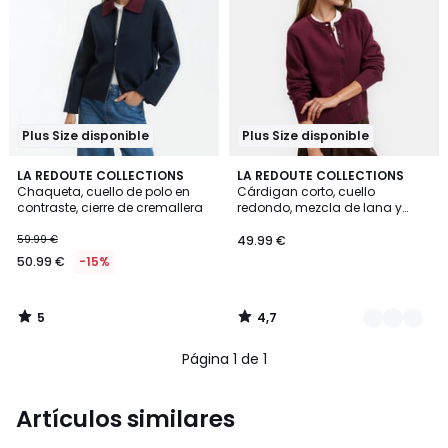
Plus Size disponible
Plus Size disponible
5
4,7
LA REDOUTE COLLECTIONS
2
LA REDOUTE COLLECTIONS
/
/ 5
Chaqueta, cuello de polo en
Cárdigan corto, cuello
Colores
5
contraste, cierre de cremallera
redondo, mezcla de lana y
algodón, cierre con botones
59.99 €
49.99 €
50.99 €
-15%
5
4,7
/
/
5
5
Página 1 de 1
Artículos similares