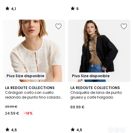
4,1
5
/
/
5
5
Plus Size disponible
Plus Size disponible
4,5
4,5
LA REDOUTE COLLECTIONS
2
LA REDOUTE COLLECTIONS
/ 5
/ 5
Cárdigan corto con cuello
Chaqueta de lana de punto
Colores
redondo de punto fino calado
grueso y corte holgado
con cierre de botones
29.99 €
69.99 €
24.59 €
-18%
4,5
4,5
/
/