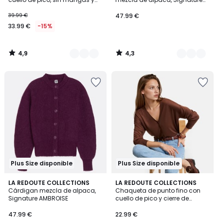
con botones
GILDAS
39.99 €
47.99 €
33.99 €
-15%
4,9
4,3
/
/
5
5
Plus Size disponible
Plus Size disponible
4,3
4,8
2
LA REDOUTE COLLECTIONS
LA REDOUTE COLLECTIONS
/ 5
/ 5
Cárdigan mezcla de alpaca,
Chaqueta de punto fino con
Colores
Signature AMBROISE
cuello de pico y cierre de
botones
47.99 €
22.99 €