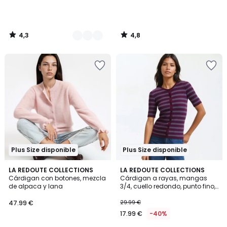
4,3
4,8
/
/
5
5
Plus Size disponible
Plus Size disponible
4,1
5
LA REDOUTE COLLECTIONS
LA REDOUTE COLLECTIONS
/ 5
/
Cárdigan con botones, mezcla
Cárdigan a rayas, mangas
5
de alpaca y lana
3/4, cuello redondo, punto fino,
cierre con botones
47.99 €
29.99 €
17.99 €
-40%