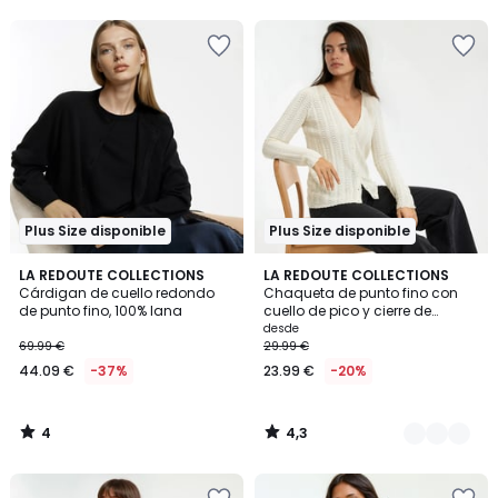
5
5
Plus Size disponible
Plus Size disponible
4
4,3
LA REDOUTE COLLECTIONS
2
LA REDOUTE COLLECTIONS
/
/ 5
Cárdigan de cuello redondo
Chaqueta de punto fino con
Colores
5
de punto fino, 100% lana
cuello de pico y cierre de
botones
desde
69.99 €
29.99 €
44.09 €
-37%
23.99 €
-20%
4
4,3
/
/
5
5