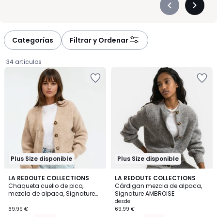
Précédent
Suivan
-
-
défiler
défiler
à
à
Categorías
Filtrar y Ordenar
gauche
droite
34 artículos
Plus Size disponible
Plus Size disponible
4,3
4,3
4
LA REDOUTE COLLECTIONS
5
LA REDOUTE COLLECTIONS
/ 5
/ 5
Chaqueta cuello de pico,
Cárdigan mezcla de alpaca,
Colores
Colores
mezcla de alpaca, Signature
Signature AMBROISE
41.99
GILDAS
desde
69.99 €
69.99 €
€