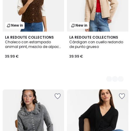
New in
New in
LA REDOUTE COLLECTIONS
3
LA REDOUTE COLLECTIONS
Chaleco con estampado
Cárdigan con cuello redondo
Colores
animal print, mezcla de alpaca
de punto grueso
y lana
39.99 €
39.99 €