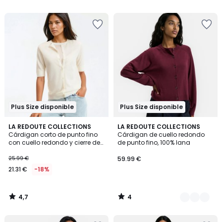
5
5
Plus Size disponible
Plus Size disponible
4,7
4
LA REDOUTE COLLECTIONS
2
LA REDOUTE COLLECTIONS
/ 5
/
Cárdigan corto de punto fino
Cárdigan de cuello redondo
Colores
5
con cuello redondo y cierre de
de punto fino, 100% lana
botones
25.99 €
59.99 €
21.31 €
-18%
4,7
4
/
/
5
5