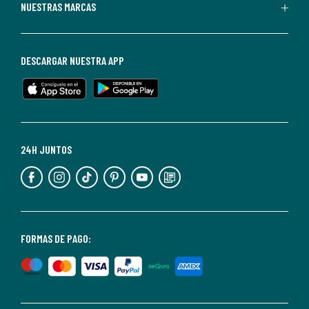
Puedes
NUESTRAS MARCAS
darte
de
baja
DESCARGAR NUESTRA APP
en
cualquier
momento.
Para
más
24H JUNTOS
información,
puedes
consultar
nuestra
<2>política
FORMAS DE PAGO:
de
privacidad</2>.