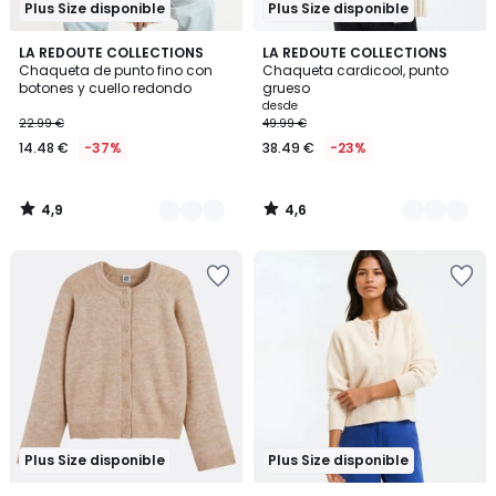
Plus Size disponible
Plus Size disponible
4,9
4,6
2
LA REDOUTE COLLECTIONS
2
LA REDOUTE COLLECTIONS
/ 5
/ 5
Chaqueta de punto fino con
Chaqueta cardicool, punto
Colores
Colores
botones y cuello redondo
grueso
desde
22.99 €
49.99 €
14.48 €
-37%
38.49 €
-23%
4,9
4,6
/
/
5
5
Plus Size disponible
Plus Size disponible