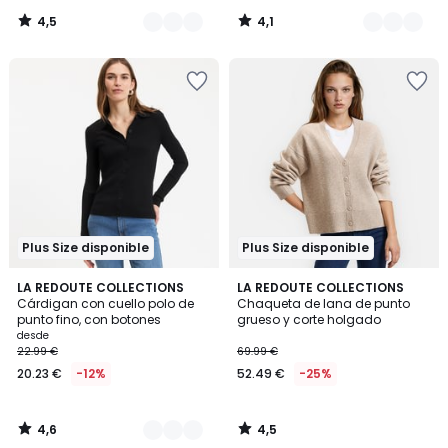
4,5
4,1
/
/
5
5
Plus Size disponible
Plus Size disponible
4,6
4,5
2
LA REDOUTE COLLECTIONS
LA REDOUTE COLLECTIONS
/ 5
/ 5
Cárdigan con cuello polo de
Chaqueta de lana de punto
Colores
punto fino, con botones
grueso y corte holgado
desde
22.99 €
69.99 €
20.23 €
-12%
52.49 €
-25%
4,6
4,5
/
/