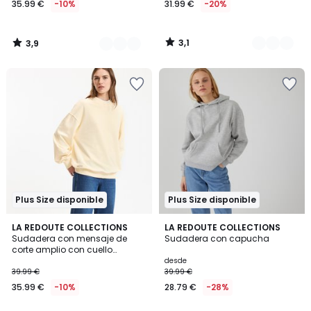
35.99 €
-10%
31.99 €
-20%
en
lugar
de
3,1
3,9
39.99
/
/
5
5
€
10%
descuento
aplicado.
Plus Size disponible
Plus Size disponible
4,5
4,6
2
LA REDOUTE COLLECTIONS
2
LA REDOUTE COLLECTIONS
/ 5
/ 5
Sudadera con mensaje de
Sudadera con capucha
Colores
Colores
corte amplio con cuello
redondo
desde
39.99 €
39.99 €
35.99 €
-10%
28.79 €
-28%