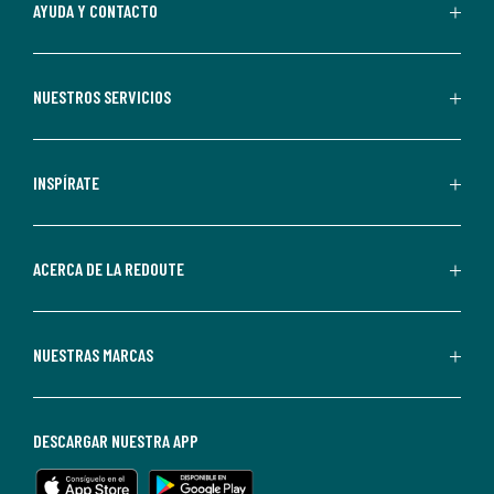
Al
AYUDA Y CONTACTO
suscribirte,
aceptas
recibir
NUESTROS SERVICIOS
comunicaciones
comerciales
personalizadas
INSPÍRATE
por
parte
de
ACERCA DE LA REDOUTE
La
Redoute.
Puedes
NUESTRAS MARCAS
darte
de
baja
DESCARGAR NUESTRA APP
en