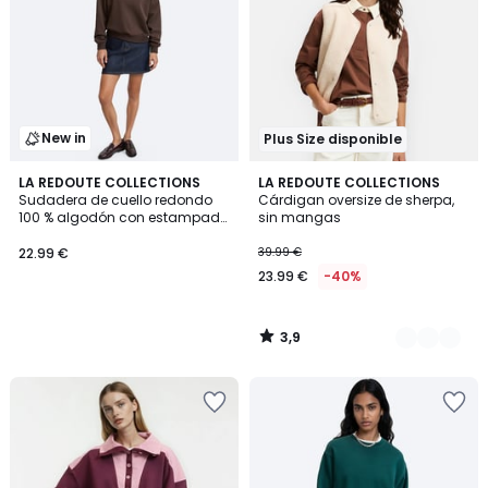
New in
Plus Size disponible
3,9
LA REDOUTE COLLECTIONS
3
LA REDOUTE COLLECTIONS
/ 5
Sudadera de cuello redondo
Cárdigan oversize de sherpa,
Colores
100 % algodón con estampado
sin mangas
"Book Club" en el pecho
22.99 €
39.99 €
23.99 €
-40%
3,9
/
5