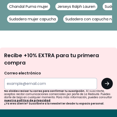
Chandal Puma mujer
Jerseys Ralph Lauren
Sudade
Sudadera mujer capucha
Sudadera con capucha neg
No
Recibe +10% EXTRA para tu primera
te
compra
olvides
revisar
Correo electrónico
tu
OK
correo
para
No olvides revisar tu correo para confirmar tu suscripción.
Al suscribirte,
aceptas recibir comunicaciones comerciales por parte de La Redoute. Puedes
confirmar
darte de baja en cualquier momento. Para más información, puedes consultar
nuestra política de privacidad
.
tu
¿Ya eres cliente? Suscríbete a la newsletter desde tu espacio personal.
suscripción.