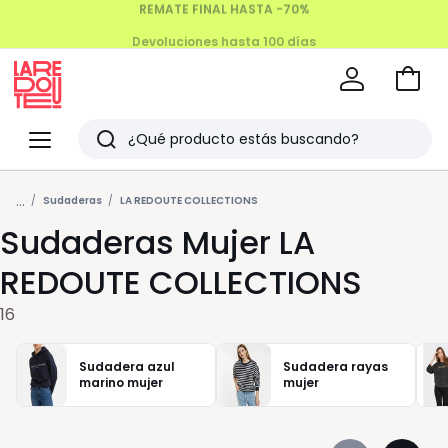
Devoluciones hasta 100 días
Ir
a
La
la
Redoute
Menu
Buscar
cesta
Últimos
...
artículos
Sudaderas
LA REDOUTE COLLECTIONS
Sudaderas Mujer LA
vistos
REDOUTE COLLECTIONS
16
Sudadera azul
Sudadera rayas
marino mujer
mujer