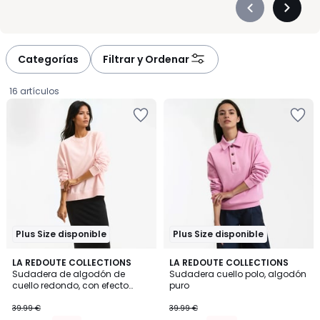
Précédent
Suivan
-
-
défiler
défiler
à
à
Categorías
Filtrar y Ordenar
gauche
droite
16 artículos
Plus Size disponible
Plus Size disponible
3,9
3,1
3
LA REDOUTE COLLECTIONS
2
LA REDOUTE COLLECTIONS
/ 5
/
Sudadera de algodón de
Sudadera cuello polo, algodón
Colores
Colores
5
cuello redondo, con efecto
puro
35.99
desgastado
39.99 €
39.99 €
€