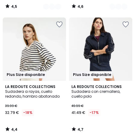
4,5
4,6
/
/
5
5
Plus Size disponible
Plus Size disponible
4,4
4,7
LA REDOUTE COLLECTIONS
LA REDOUTE COLLECTIONS
/ 5
/ 5
Sudadera a rayas, cuello
Sudadera con cremallera,
redondo, hombro abotonado
cuello polo
39.99 €
49.99 €
32.79 €
-18%
41.49 €
-17%
4,4
4,7
/
/