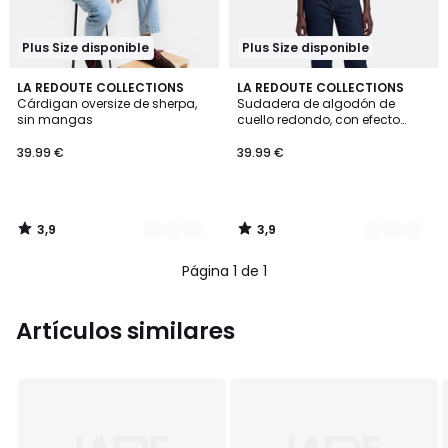
Plus Size disponible
Plus Size disponible
3,9
3,9
2
LA REDOUTE COLLECTIONS
2
LA REDOUTE COLLECTIONS
/ 5
/ 5
Cárdigan oversize de sherpa,
Sudadera de algodón de
Colores
Colores
sin mangas
cuello redondo, con efecto
desgastado
39.99 €
39.99 €
3,9
3,9
/
/
5
5
Página 1 de 1
Artículos similares