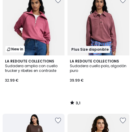
New in
Plus Size disponible
3,1
LA REDOUTE COLLECTIONS
LA REDOUTE COLLECTIONS
/
Sudadera amplia con cuello
Sudadera cuello polo, algodón
5
trucker y ribetes en contraste
puro
32.99 €
39.99 €
3,1
/
5