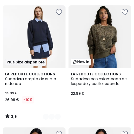
5
5
New in
Plus Size disponible
3,9
2
LA REDOUTE COLLECTIONS
LA REDOUTE COLLECTIONS
/ 5
Sudadera amplia de cuello
Sudadera con estampado de
Colores
redondo
leopardo y cuello redondo
29.99 €
22.99 €
26.99 €
-10%
3,9
/
5