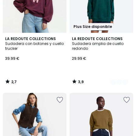
Plus Size disponible
2,7
3,9
LA REDOUTE COLLECTIONS
2
LA REDOUTE COLLECTIONS
/ 5
/ 5
Sudadera con botones y cuello
Sudadera amplia de cuello
Colores
trucker
redondo
39.99 €
29.99 €
2,7
3,9
/
/
5
5