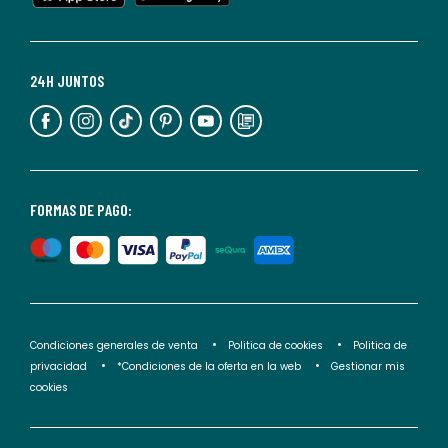
cualquier
momento.
Para
más
24H JUNTOS
información,
puedes
consultar
nuestra
<2>política
FORMAS DE PAGO:
de
privacidad</2>.
Condiciones generales de venta
Politica de cookies
Politica de
privacidad
*Condiciones de la oferta en la web
Gestionar mis
cookies