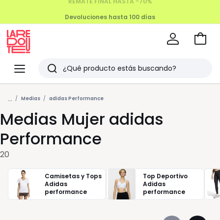
Devoluciones hasta 100 días
Ir
a
La
la
Redoute
Menu
Buscar
cesta
Últimos
...
artículos
Medias
adidas Performance
Medias Mujer adidas
vistos
Performance
20
Camisetas y Tops
Top Deportivo
Adidas
Adidas
performance
performance