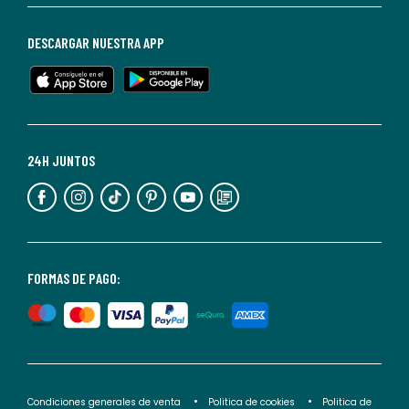
de
baja
DESCARGAR NUESTRA APP
en
cualquier
momento.
Para
más
24H JUNTOS
información,
puedes
consultar
nuestra
<2>política
FORMAS DE PAGO:
de
privacidad</2>.
Condiciones generales de venta
Politica de cookies
Politica de