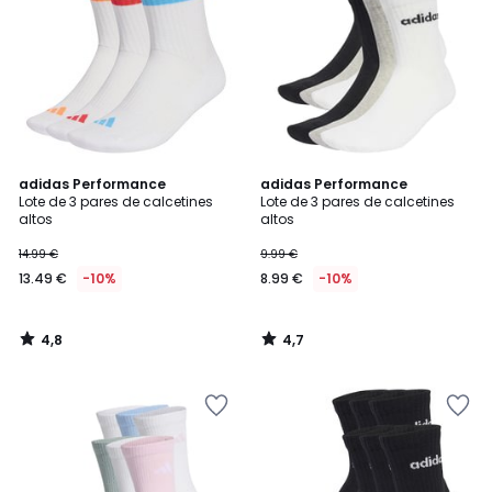
4,8
4,7
adidas Performance
adidas Performance
/ 5
/ 5
Lote de 3 pares de calcetines
Lote de 3 pares de calcetines
altos
altos
14.99 €
9.99 €
13.49 €
-10%
8.99 €
-10%
4,8
4,7
/
/
5
5