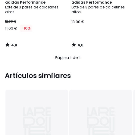
4,8
4,8
adidas Performance
adidas Performance
/ 5
/ 5
Lote de 3 pares de calcetines
Lote de 3 pares de calcetines
altos
altos
12.99 €
13.00 €
11.69 €
-10%
4,8
4,8
/
/
5
5
Página 1 de 1
Artículos similares