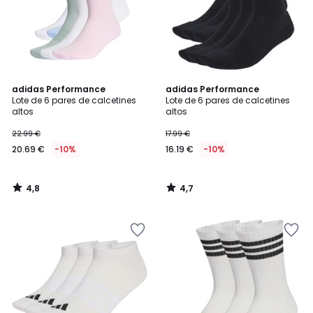
4,8
4,7
adidas Performance
adidas Performance
/ 5
/ 5
Lote de 6 pares de calcetines
Lote de 6 pares de calcetines
altos
altos
22.99 €
17.99 €
20.69 €
-10%
16.19 €
-10%
4,8
4,7
/
/
5
5