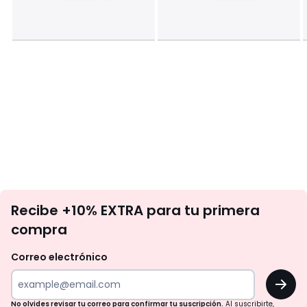
No
Recibe +10% EXTRA para tu primera
te
compra
olvides
revisar
Correo electrónico
tu
OK
correo
para
No olvides revisar tu correo para confirmar tu suscripción.
Al suscribirte,