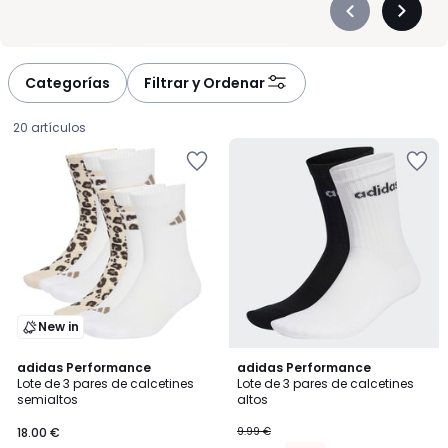
Précédent
Suivan
-
-
défiler
défiler
à
à
Categorías
Filtrar y Ordenar
gauche
droite
20 artículos
New in
4,8
4,9
adidas Performance
adidas Performance
/ 5
/ 5
Lote de 3 pares de calcetines
Lote de 3 pares de calcetines
semialtos
altos
18.00
18.00 €
9.99 €
€.