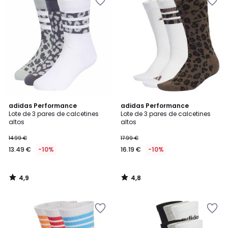
4,9
4,8
adidas Performance
adidas Performance
/ 5
/ 5
Lote de 3 pares de calcetines
Lote de 3 pares de calcetines
altos
altos
14.99 €
17.99 €
13.49 €
-10%
16.19 €
-10%
4,9
4,8
/
/
5
5