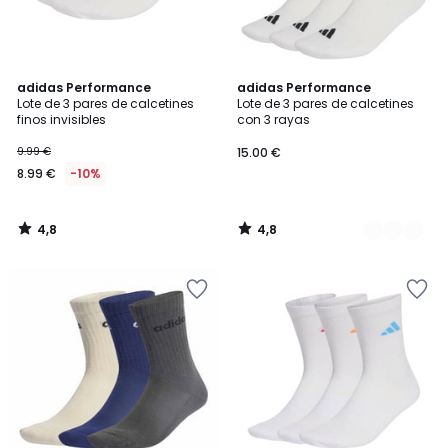
4,8
4,8
adidas Performance
2
adidas Performance
/ 5
/ 5
Lote de 3 pares de calcetines
Lote de 3 pares de calcetines
Colores
finos invisibles
con 3 rayas
9.99 €
15.00 €
8.99 €
-10%
4,8
4,8
/
/
5
5