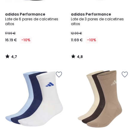
4,7
4,8
adidas Performance
adidas Performance
/ 5
/ 5
Lote de 6 pares de calcetines
Lote de 3 pares de calcetines
altos
altos
17.99 €
12.99 €
16.19 €
-10%
11.69 €
-10%
4,7
4,8
/
/
5
5