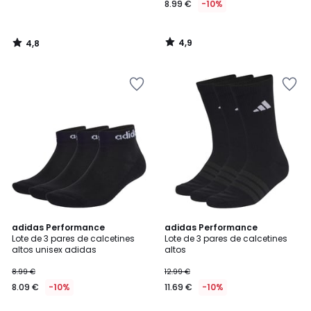
8.99 €
-10%
4,9
4,8
/
/
5
5
4,9
4,8
adidas Performance
adidas Performance
/ 5
/ 5
Lote de 3 pares de calcetines
Lote de 3 pares de calcetines
altos unisex adidas
altos
8.99 €
12.99 €
8.09 €
-10%
11.69 €
-10%