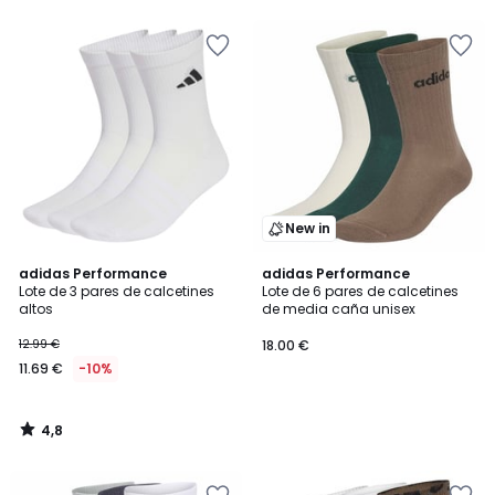
5
5
New in
4,8
adidas Performance
adidas Performance
/ 5
Lote de 3 pares de calcetines
Lote de 6 pares de calcetines
altos
de media caña unisex
12.99 €
18.00 €
11.69 €
-10%
4,8
/
5