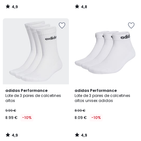
4,9
4,8
/
/
5
5
4,9
4,9
adidas Performance
adidas Performance
/ 5
/ 5
Lote de 3 pares de calcetines
Lote de 3 pares de calcetines
altos
altos unisex adidas
9.99 €
8.99 €
8.99 €
-10%
8.09 €
-10%
4,9
4,9
/
/