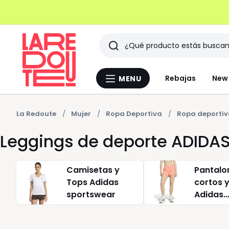
Buscar
Últimos
Rebajas
New 
MENU
Menu
artículos
La
Redoute
vistos
La Redoute
Mujer
Ropa Deportiva
Ropa deportiv
Leggings de deporte ADID
Camisetas y
Pantalo
Tops Adidas
cortos y
sportswear
Adidas
sportsw