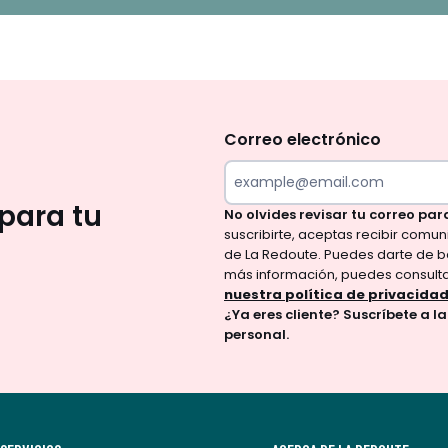
No
te
olvides
Correo electrónico
revisar
tu
para tu
No olvides revisar tu correo par
correo
suscribirte, aceptas recibir comu
para
de La Redoute. Puedes darte de b
confirmar
más información, puedes consult
tu
nuestra política de privacida
¿Ya eres cliente? Suscríbete a l
suscripción.
personal.
Al
suscribirte,
aceptas
recibir