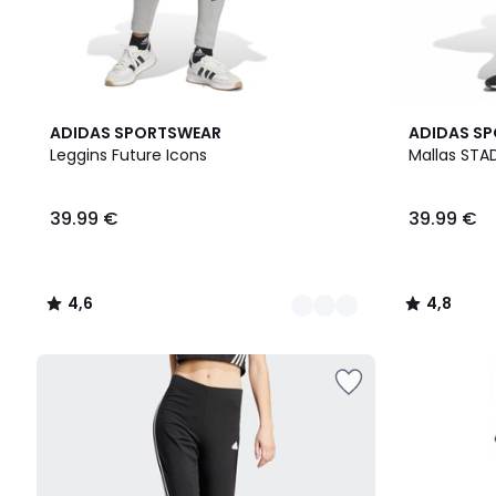
2
4,6
4,8
ADIDAS SPORTSWEAR
ADIDAS S
Colores
/ 5
/ 5
Leggins Future Icons
Mallas STA
39.99 €
39.99 €
4,6
4,8
/
/
5
5