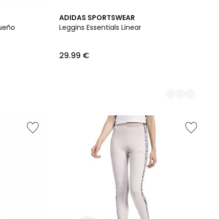
2
ADIDAS SPORTSWEAR
Colores
queño
Leggins Essentials Linear
29.99 €