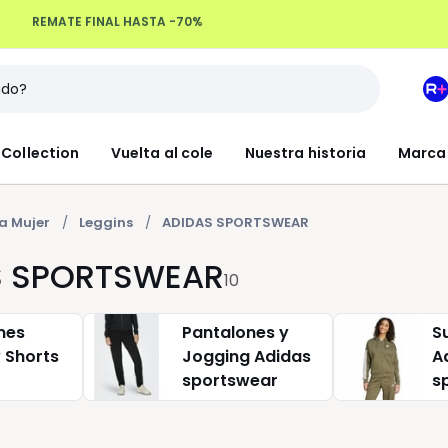
Devoluciones hasta 100 días
M
e
L
Collection
Vuelta al cole
Nuestra historia
Marca
R
+
a Mujer
Leggins
ADIDAS SPORTSWEAR
AS SPORTSWEAR
10
nes
Pantalones y
S
 Shorts
Jogging Adidas
A
sportswear
s
ear