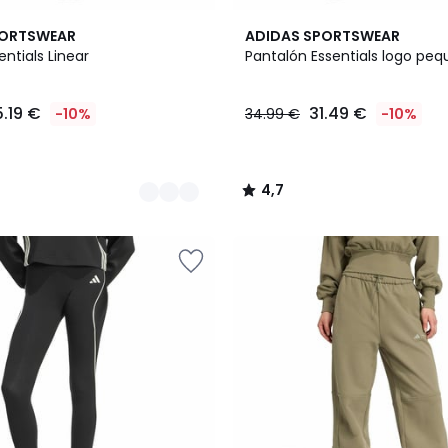
4,7
PORTSWEAR
ADIDAS SPORTSWEAR
/ 5
entials Linear
Pantalón Essentials logo pe
5.19 €
31.49 €
-10%
34.99 €
-10%
4,7
/
5