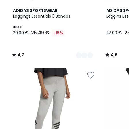
4
4,7
2
4,6
ADIDAS SPORTSWEAR
ADIDAS S
Colores
/ 5
Colores
/ 5
Leggings Essentials 3 Bandas
Leggins Ess
Precio
desde
25.49 €
2
29.99 €
-15%
27.99 €
a
partir
de
25.49
4,7
4,6
€
/
/
en
5
5
lugar
de
29.99
€
15%
descuento
aplicado.