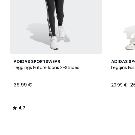
4,7
ADIDAS SPORTSWEAR
ADIDAS S
/ 5
Leggings Future Icons 3-Stripes
Leggins Ess
39.99 €
2
29.99 €
4,7
/
5