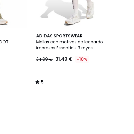
5
ADIDAS SPORTSWEAR
/
BOOT
Mallas con motivos de leopardo
5
impresos Essentials 3 rayas
31.49 €
34.99 €
-10%
5
/
5