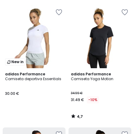
5
5
New in
4,7
adidas Performance
adidas Performance
/ 5
Camiseta deportiva Essentials
Camiseta Yoga Motion
30.00 €
34.99 €
31.49 €
-10%
4,7
/
5