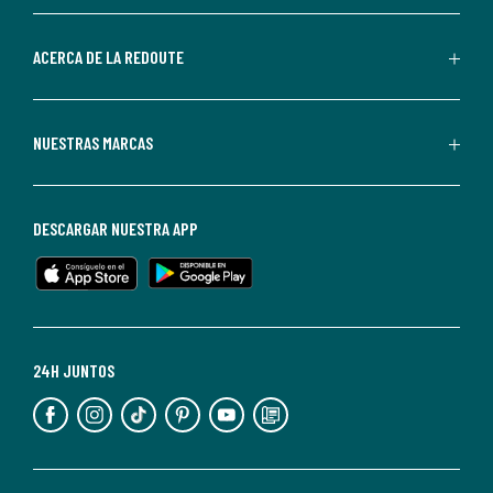
parte
de
ACERCA DE LA REDOUTE
La
Redoute.
Puedes
NUESTRAS MARCAS
darte
de
baja
DESCARGAR NUESTRA APP
en
cualquier
momento.
Para
más
24H JUNTOS
información,
puedes
consultar
nuestra