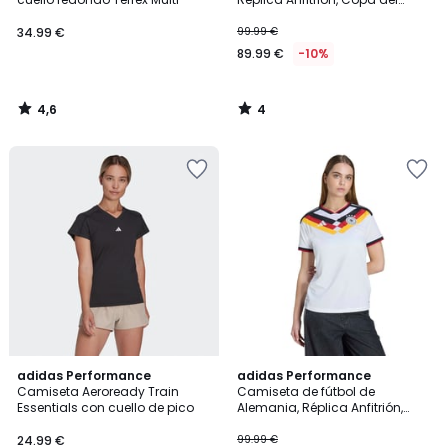
Mundo 2026
34.99 €
99.99 €
89.99 €
-10%
4,6
4
/
/
5
5
4,8
4,8
adidas Performance
adidas Performance
/ 5
/ 5
Camiseta Aeroready Train
Camiseta de fútbol de
Essentials con cuello de pico
Alemania, Réplica Anfitrión,
Copa del Mundo 2026
24.99 €
99.99 €