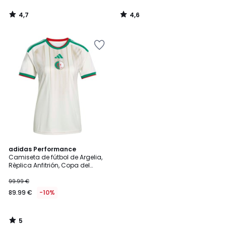
4,7
4,6
/
/
5
5
5
adidas Performance
/
Camiseta de fútbol de Argelia,
5
Rèplica Anfitrión, Copa del
Mundo 2026
99.99 €
89.99 €
-10%
5
/