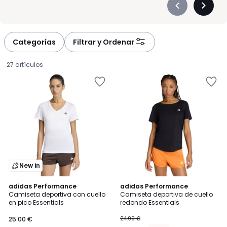
Précédent
Suivan
-
-
défiler
défiler
à
à
Categorías
Filtrar y Ordenar
gauche
droite
27 artículos
New in
4,6
4,7
adidas Performance
adidas Performance
/ 5
/ 5
Camiseta deportiva con cuello
Camiseta deportiva de cuello
en pico Essentials
redondo Essentials
25.00
25.00 €
24.99 €
€.