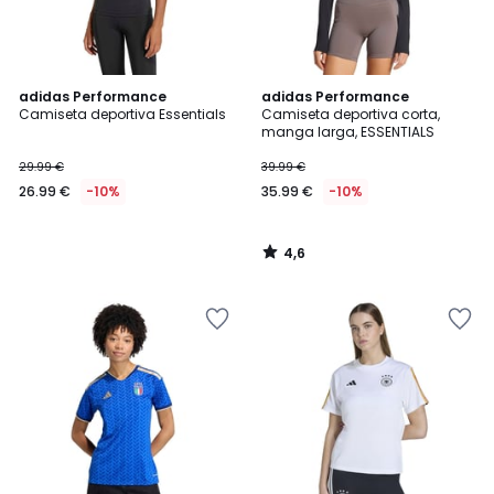
4,6
adidas Performance
adidas Performance
/ 5
Camiseta deportiva Essentials
Camiseta deportiva corta,
manga larga, ESSENTIALS
29.99 €
39.99 €
26.99 €
-10%
35.99 €
-10%
4,6
/
5