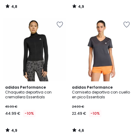
4,8
4,9
/
/
5
5
4,9
4,6
adidas Performance
adidas Performance
/ 5
/ 5
Chaqueta deportiva con
Camiseta deportiva con cuello
cremallera Essentials
en pico Essentials
49.99 €
24.99 €
44.99 €
-10%
22.49 €
-10%
4,9
4,6
/
/