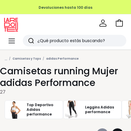
Devoluciones hasta 100 días
Ir
a
La
la
Redoute
Menu
Buscar
cesta
Últimos
...
artículos
Camisetas y Tops
adidas Performance
Camisetas running Mujer
vistos
adidas Performance
27
Top Deportivo
Leggins Adidas
Adidas
performance
performance