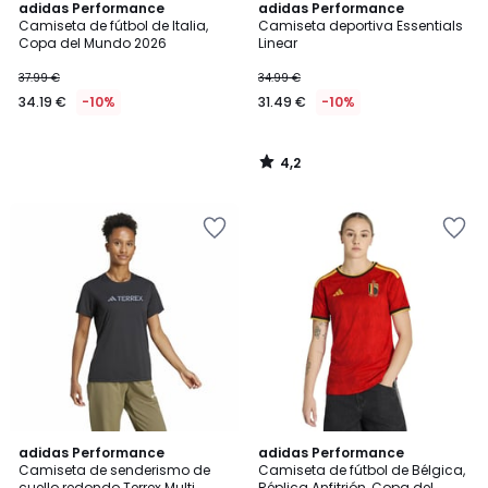
4,2
adidas Performance
adidas Performance
/ 5
Camiseta de fútbol de Italia,
Camiseta deportiva Essentials
Copa del Mundo 2026
Linear
37.99 €
34.99 €
34.19 €
-10%
31.49 €
-10%
4,2
/
5
4,6
4
adidas Performance
adidas Performance
/ 5
/
Camiseta de senderismo de
Camiseta de fútbol de Bélgica,
5
cuello redondo Terrex Multi
Réplica Anfitrión, Copa del