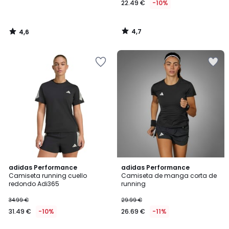
22.49 €
-10%
4,7
4,6
/
/
5
5
4,8
4,9
adidas Performance
adidas Performance
/ 5
/ 5
Camiseta running cuello
Camiseta de manga corta de
redondo Adi365
running
34.99 €
29.99 €
31.49 €
-10%
26.69 €
-11%