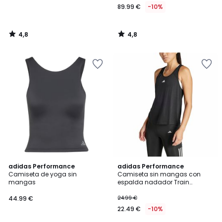
89.99 €
-10%
4,8
4,8
/
/
5
5
4,7
4,6
adidas Performance
adidas Performance
/ 5
/ 5
Camiseta de yoga sin
Camiseta sin mangas con
mangas
espalda nadador Train
Essentials
44.99 €
24.99 €
22.49 €
-10%