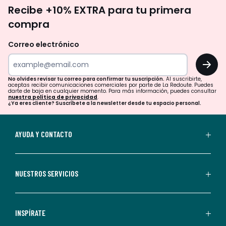
No
Recibe +10% EXTRA para tu primera
te
compra
olvides
revisar
Correo electrónico
tu
OK
correo
para
No olvides revisar tu correo para confirmar tu suscripción.
Al suscribirte,
aceptas recibir comunicaciones comerciales por parte de La Redoute. Puedes
confirmar
darte de baja en cualquier momento. Para más información, puedes consultar
nuestra política de privacidad
.
tu
¿Ya eres cliente? Suscríbete a la newsletter desde tu espacio personal.
suscripción.
Al
AYUDA Y CONTACTO
suscribirte,
aceptas
recibir
NUESTROS SERVICIOS
comunicaciones
comerciales
personalizadas
INSPÍRATE
por