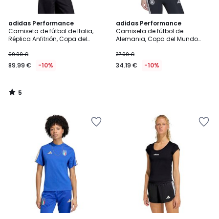
5
adidas Performance
adidas Performance
/
Camiseta de fútbol de Italia,
Camiseta de fútbol de
5
Réplica Anfitrión, Copa del
Alemania, Copa del Mundo
Mundo 2026
2026
99.99 €
37.99 €
89.99 €
-10%
34.19 €
-10%
5
/
5