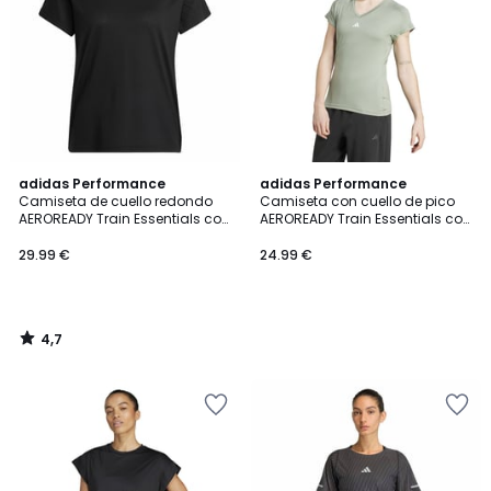
4,7
adidas Performance
adidas Performance
/ 5
Camiseta de cuello redondo
Camiseta con cuello de pico
AEROREADY Train Essentials con
AEROREADY Train Essentials con
Logo
logo
29.99 €
24.99 €
4,7
/
5