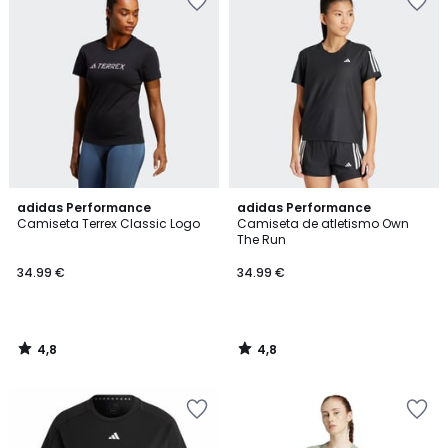
4,8
4,8
adidas Performance
adidas Performance
/ 5
/ 5
Camiseta Terrex Classic Logo
Camiseta de atletismo Own
The Run
34.99 €
34.99 €
4,8
4,8
/
/
5
5