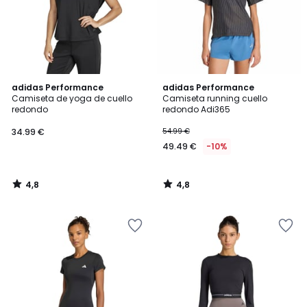
4,8
4,8
adidas Performance
adidas Performance
/ 5
/ 5
Camiseta de yoga de cuello
Camiseta running cuello
redondo
redondo Adi365
34.99 €
54.99 €
49.49 €
-10%
4,8
4,8
/
/
5
5