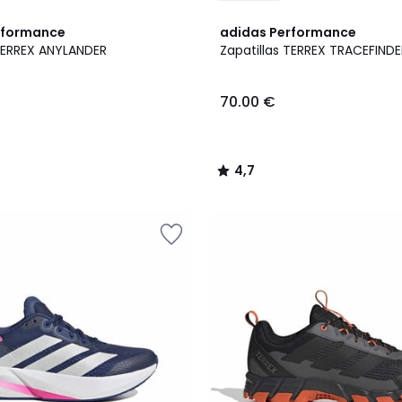
4,7
rformance
adidas Performance
/ 5
 TERREX ANYLANDER
Zapatillas TERREX TRACEFINDE
70.00 €
4,7
/
5