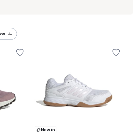
tros
New in