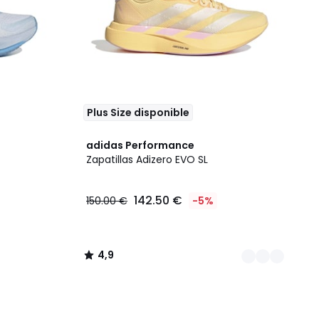
Plus Size disponible
3
4,9
adidas Performance
Colores
/ 5
Zapatillas Adizero EVO SL
142.50 €
150.00 €
-5%
4,9
/
5