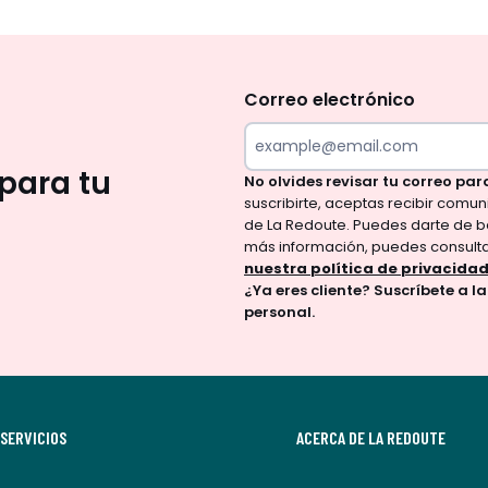
No
te
olvides
Correo electrónico
revisar
tu
para tu
No olvides revisar tu correo par
correo
suscribirte, aceptas recibir comu
para
de La Redoute. Puedes darte de b
confirmar
más información, puedes consult
tu
nuestra política de privacida
¿Ya eres cliente? Suscríbete a l
suscripción.
personal.
Al
suscribirte,
aceptas
recibir
SERVICIOS
comunicaciones
ACERCA DE LA REDOUTE
comerciales