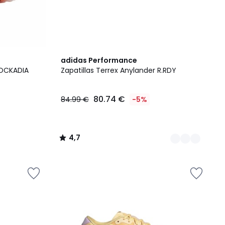
2
4,7
adidas Performance
Colores
/ 5
ROCKADIA
Zapatillas Terrex Anylander R.RDY
80.74 €
84.99 €
-5%
4,7
/
5