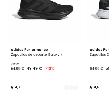
3
4,7
4,6
adidas Performance
adidas Pe
Colores
/ 5
/ 5
Zapatillas de deporte Galaxy 7
Zapatillas
desde
49.49 €
5
54.99 €
-10%
64.99 €
4,7
4,6
/
/
5
5