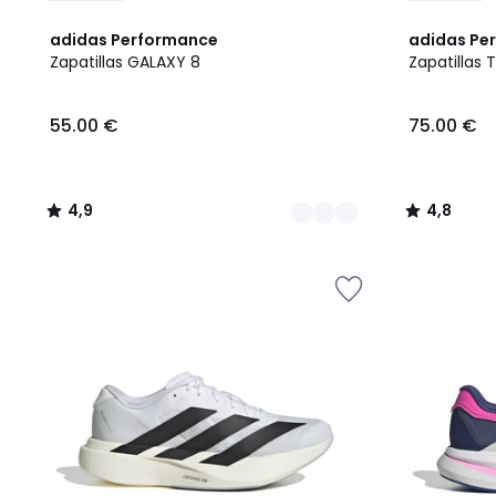
2
4,9
4,8
adidas Performance
adidas Pe
Colores
/ 5
/ 5
Zapatillas GALAXY 8
Zapatillas
55.00
55.00 €
75.00 €
€.
4,9
4,8
/
/
5
5