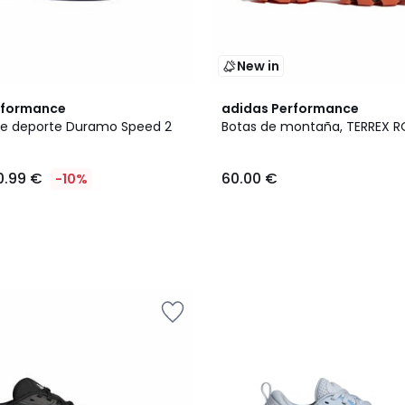
New in
rformance
adidas Performance
 de deporte Duramo Speed 2
Botas de montaña, TERREX 
0.99 €
60.00 €
-10%