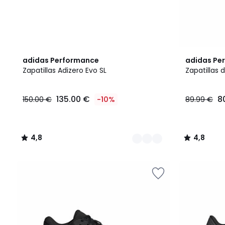
2
4,8
4,8
adidas Performance
adidas Pe
Colores
/ 5
/ 5
Zapatillas Adizero Evo SL
Zapatillas
135.00 €
8
150.00 €
-10%
89.99 €
4,8
4,8
/
/
5
5