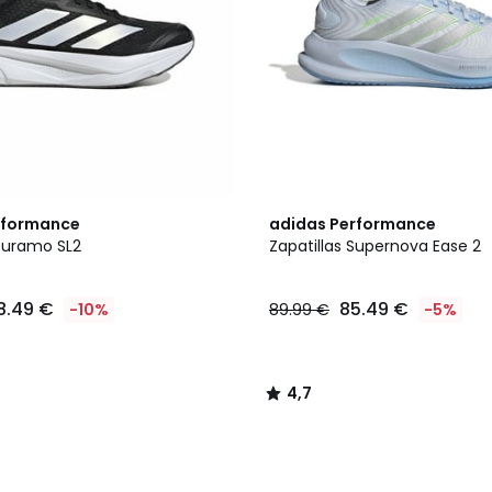
4,7
rformance
adidas Performance
/ 5
 Duramo SL2
Zapatillas Supernova Ease 2
8.49 €
85.49 €
-10%
89.99 €
-5%
4,7
/
5