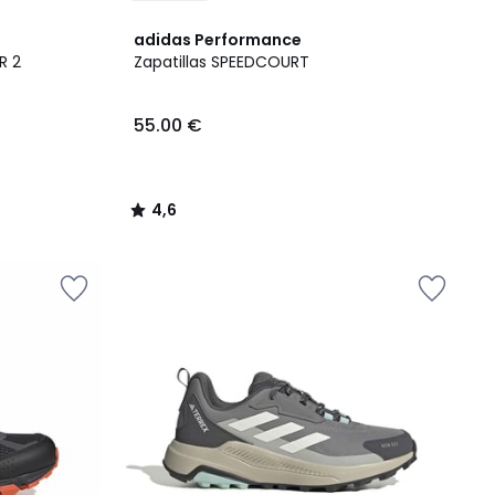
4,6
adidas Performance
/ 5
R 2
Zapatillas SPEEDCOURT
55.00 €
4,6
/
5