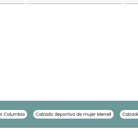
er Columbia
Calzado deportivo de mujer Merrell
Calzad