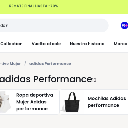
Devoluciones hasta 100 días
M
e
L
Collection
Vuelta al cole
Nuestra historia
Marca
R
+
tivo Mujer
adidas Performance
 adidas Performance
12
Ropa deportiva
Mochilas Adidas
Mujer Adidas
performance
performance