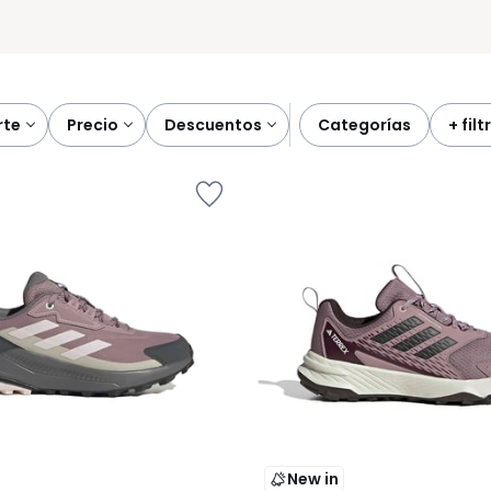
rte
precio
descuentos
categorías
+ fil
New in