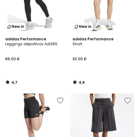
New in
New in
4,7
4,9
adidas Performance
adidas Performance
/ 5
/ 5
Leggings deportivos Adi365
Short
65.00 €
30.00 €
4,7
4,9
/
/
5
5