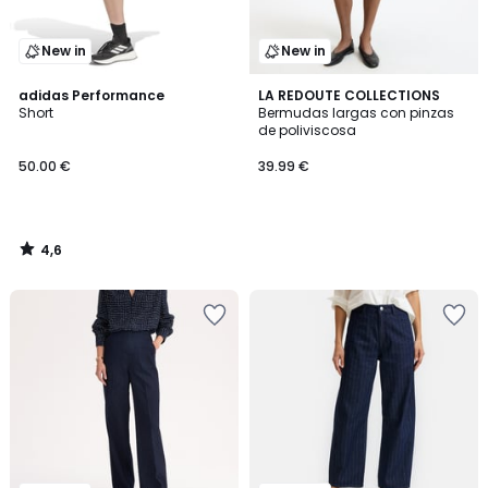
New in
New in
4,6
adidas Performance
LA REDOUTE COLLECTIONS
/ 5
Short
Bermudas largas con pinzas
de poliviscosa
50.00 €
39.99 €
4,6
/
5