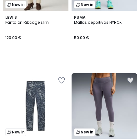
New in
New in
LEVI'S
PUMA
Pantalón Ribcage slim
Mallas deportivas HYROX
120.00 €
50.00 €
New in
New in