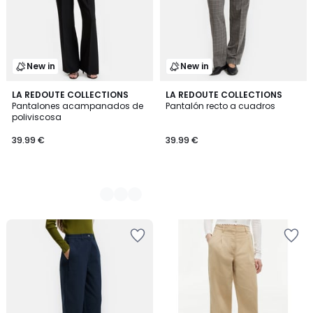
New in
New in
2
LA REDOUTE COLLECTIONS
LA REDOUTE COLLECTIONS
Pantalones acampanados de
Pantalón recto a cuadros
Colores
poliviscosa
39.99 €
39.99 €