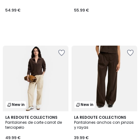
54.99 €
55.99 €
New in
New in
3
LA REDOUTE COLLECTIONS
LA REDOUTE COLLECTIONS
Pantalones de corte carrot de
Pantalones anchos con pinzas
Colores
terciopelo
y rayas
49.99 €
39.99 €