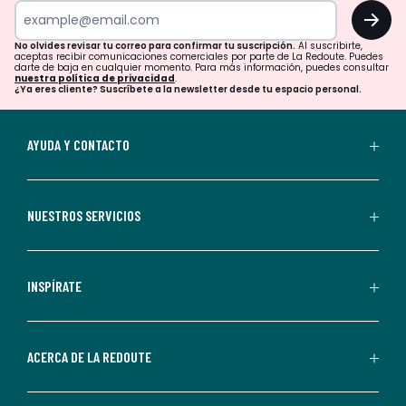
tu
OK
correo
para
No olvides revisar tu correo para confirmar tu suscripción.
Al suscribirte,
aceptas recibir comunicaciones comerciales por parte de La Redoute. Puedes
confirmar
darte de baja en cualquier momento. Para más información, puedes consultar
nuestra política de privacidad
.
tu
¿Ya eres cliente? Suscríbete a la newsletter desde tu espacio personal.
suscripción.
Al
AYUDA Y CONTACTO
suscribirte,
aceptas
recibir
NUESTROS SERVICIOS
comunicaciones
comerciales
personalizadas
INSPÍRATE
por
parte
de
ACERCA DE LA REDOUTE
La
Redoute.