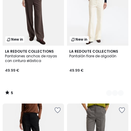
New in
New in
5
LA REDOUTE COLLECTIONS
2
LA REDOUTE COLLECTIONS
/
Pantalones anchos de rayas
Pantalón flare de algodón
Colores
5
con cintura elástica
49.99 €
49.99 €
5
/
5