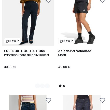
New in
New in
5
3
LA REDOUTE COLLECTIONS
adidas Performance
/
Pantalón recto de poliviscosa
Short
Colores
5
39.99 €
40.00 €
5
/
5