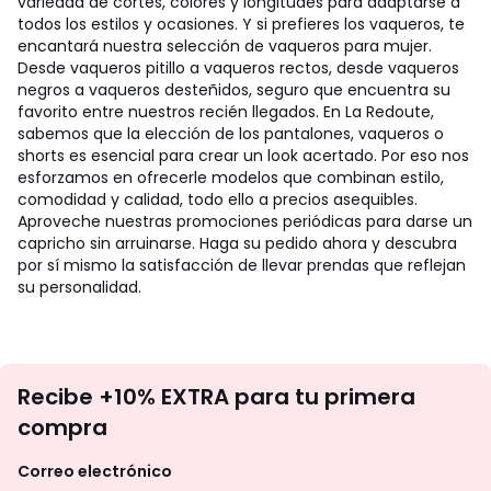
variedad de cortes, colores y longitudes para adaptarse a
todos los estilos y ocasiones. Y si prefieres los vaqueros, te
encantará nuestra selección de vaqueros para mujer.
Desde vaqueros pitillo a vaqueros rectos, desde vaqueros
negros a vaqueros desteñidos, seguro que encuentra su
favorito entre nuestros recién llegados. En La Redoute,
sabemos que la elección de los pantalones, vaqueros o
shorts es esencial para crear un look acertado. Por eso nos
esforzamos en ofrecerle modelos que combinan estilo,
comodidad y calidad, todo ello a precios asequibles.
Aproveche nuestras promociones periódicas para darse un
capricho sin arruinarse. Haga su pedido ahora y descubra
por sí mismo la satisfacción de llevar prendas que reflejan
su personalidad.
No
Recibe +10% EXTRA para tu primera
te
compra
olvides
revisar
Correo electrónico