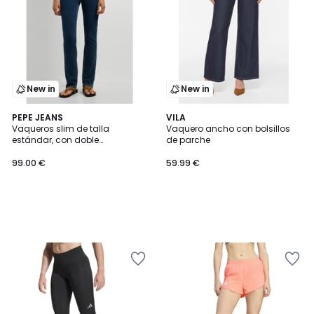
New in
New in
PEPE JEANS
VILA
Vaqueros slim de talla
Vaquero ancho con bolsillos
estándar, con doble
de parche
botonadura GEN
99.00 €
59.99 €