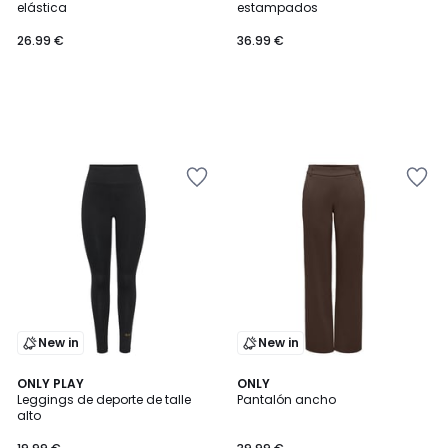
elástica
estampados
26.99 €
36.99 €
New in
New in
ONLY PLAY
2
ONLY
Leggings de deporte de talle
Pantalón ancho
Colores
alto