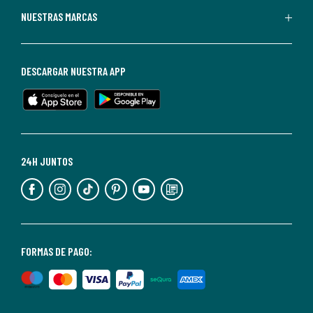
Puedes
NUESTRAS MARCAS
darte
de
baja
DESCARGAR NUESTRA APP
en
cualquier
momento.
Para
más
24H JUNTOS
información,
puedes
consultar
nuestra
<2>política
FORMAS DE PAGO:
de
privacidad</2>.