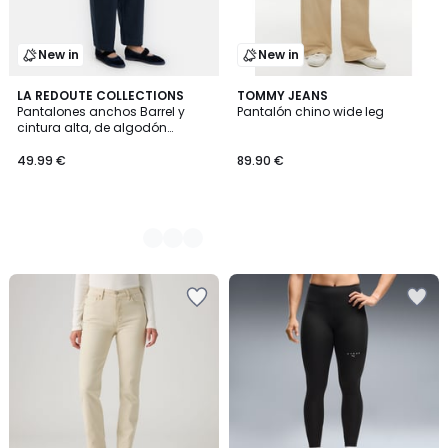
New in
New in
2
LA REDOUTE COLLECTIONS
TOMMY JEANS
Pantalones anchos Barrel y
Pantalón chino wide leg
Colores
cintura alta, de algodón
elástico
49.99 €
89.90 €