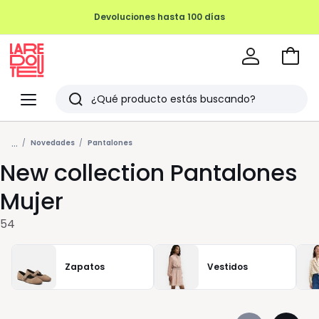
Ir
a
La
la
Redoute
Menu
Buscar
cesta
Últimos
...
artículos
Novedades
Pantalones
New collection Pantalones
vistos
Mujer
54
Zapatos
Vestidos