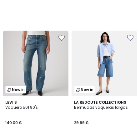
New in
New in
4,5
LEVI'S
LA REDOUTE COLLECTIONS
/ 5
Vaquero 501 90's
Bermudas vaqueras largas
140.00 €
29.99 €