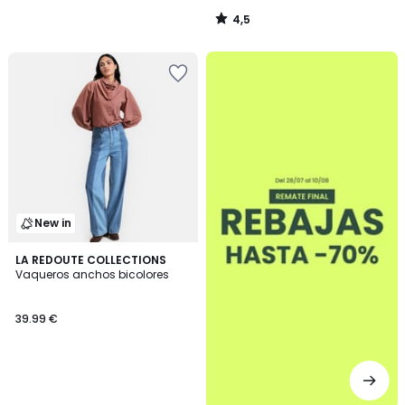
4,5
/
5
.
New in
LA REDOUTE COLLECTIONS
Vaqueros anchos bicolores
39.99 €