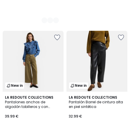
New in
New in
2
LA REDOUTE COLLECTIONS
LA REDOUTE COLLECTIONS
Pantalones anchos de
Pantalón Barrel de cintura alta
Colores
algodón tobilleros y con
en piel sintética
cintura alta
39.99 €
32.99 €