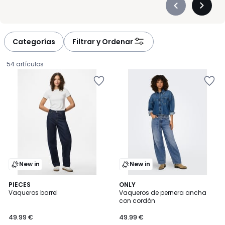
Précédent
Suivan
-
-
défiler
défiler
à
à
Categorías
Filtrar y Ordenar
gauche
droite
54 artículos
New in
New in
PIECES
ONLY
Vaqueros barrel
Vaqueros de pernera ancha
con cordón
49.99
49.99 €
49.99 €
€.