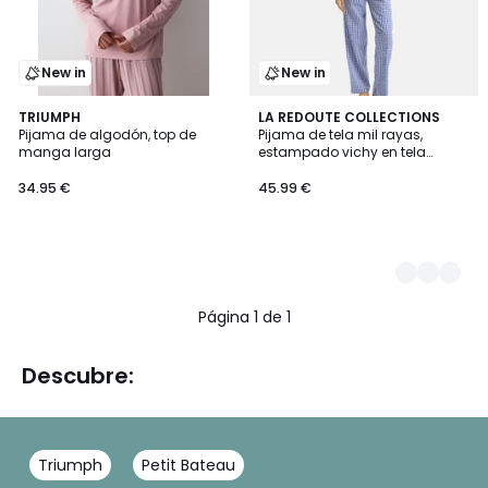
New in
New in
TRIUMPH
2
LA REDOUTE COLLECTIONS
Pijama de algodón, top de
Pijama de tela mil rayas,
Colores
manga larga
estampado vichy en tela
teñida, Signature AIMEE
34.95 €
45.99 €
Página 1 de 1
Descubre:
Triumph
Petit Bateau