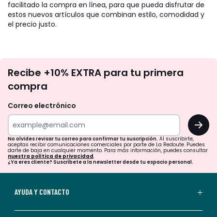
facilitado la compra en línea, para que pueda disfrutar de
estos nuevos artículos que combinan estilo, comodidad y
el precio justo.
No
Recibe +10% EXTRA para tu primera
te
compra
olvides
revisar
Correo electrónico
tu
OK
correo
para
No olvides revisar tu correo para confirmar tu suscripción.
Al suscribirte,
aceptas recibir comunicaciones comerciales por parte de La Redoute. Puedes
confirmar
darte de baja en cualquier momento. Para más información, puedes consultar
nuestra política de privacidad
.
tu
¿Ya eres cliente? Suscríbete a la newsletter desde tu espacio personal.
suscripción.
Al
AYUDA Y CONTACTO
suscribirte,
aceptas