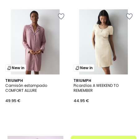
New in
New in
TRIUMPH
TRIUMPH
Camisón estampado
Picardías A WEEKEND TO
COMFORT ALLURE
REMEMBER
49.95 €
44.95 €
.