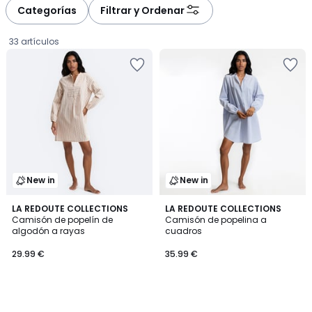
Categorías
Filtrar y Ordenar
33 artículos
New in
New in
LA REDOUTE COLLECTIONS
LA REDOUTE COLLECTIONS
Camisón de popelín de
Camisón de popelina a
algodón a rayas
cuadros
29.99
29.99 €
35.99 €
€.