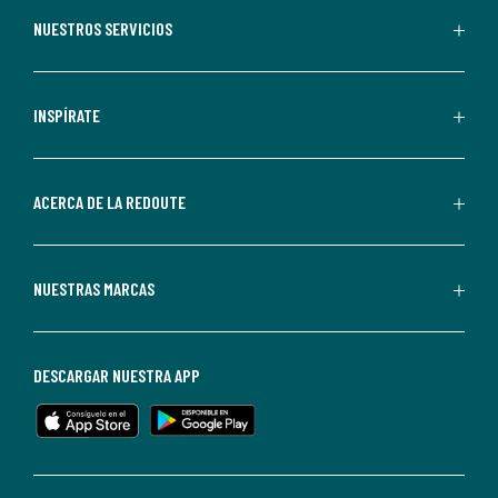
recibir
NUESTROS SERVICIOS
comunicaciones
comerciales
personalizadas
INSPÍRATE
por
parte
de
ACERCA DE LA REDOUTE
La
Redoute.
Puedes
NUESTRAS MARCAS
darte
de
baja
DESCARGAR NUESTRA APP
en
cualquier
momento.
Para