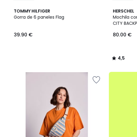
4,5
TOMMY HILFIGER
HERSCHEL
/ 5
Gorra de 6 paneles Flag
Mochila co
CITY BACK
39.90
39.90 €
80.00 €
€.
4,5
/
5
.