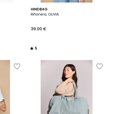
5
HINDBAG
/
Riñonera, OLIVIA
5
39.00 €
5
/
5