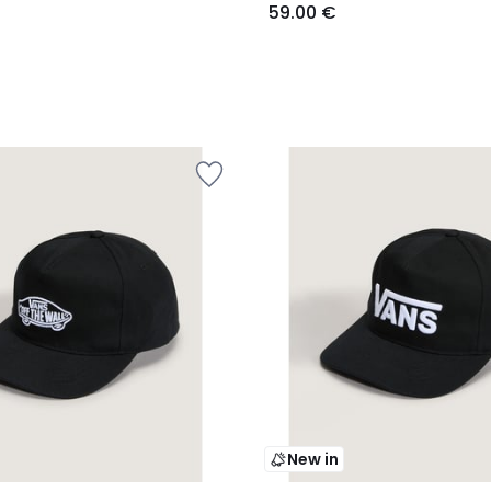
59.00 €
New in