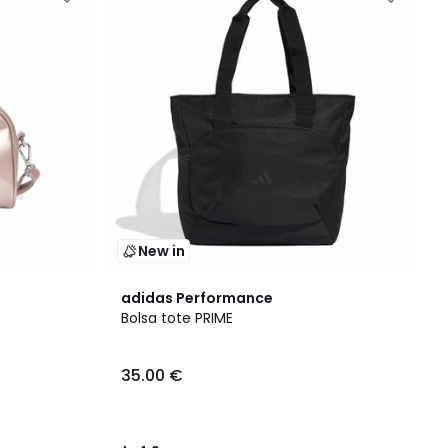
New in
4,9
adidas Performance
/ 5
Bolsa tote PRIME
35.00 €