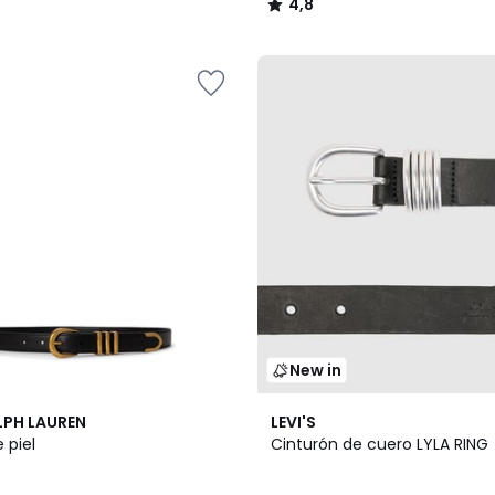
4,8
/
5
New in
LPH LAUREN
LEVI'S
 piel
Cinturón de cuero LYLA RING