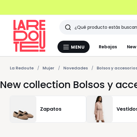
Buscar
Últimos
Rebajas
New 
MENU
Menu
artículos
La
Redoute
vistos
La Redoute
Mujer
Novedades
Bolsos y accesorio
New collection Bolsos y acc
Zapatos
Vestido