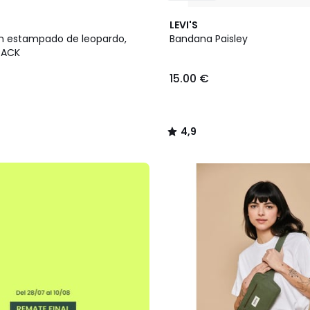
4,9
LEVI'S
/ 5
n estampado de leopardo,
Bandana Paisley
PACK
15.00 €
4,9
/
5