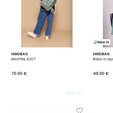
New in
2
HINDBAG
HINDBAG
Colores
Mochila, ELIOT
Bolso a ray
70.00 €
49.00 €