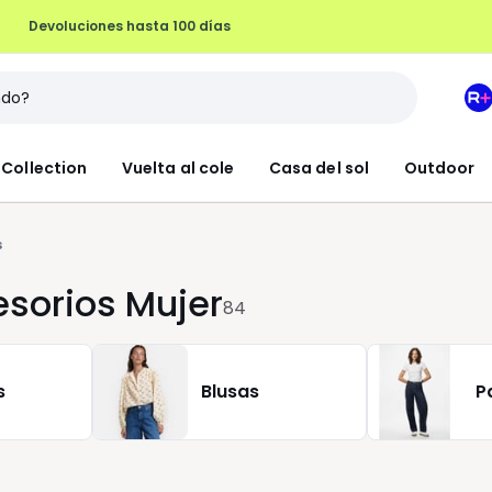
Devoluciones hasta 100 días
M
e
L
Collection
Vuelta al cole
Casa del sol
Outdoor
R
+
s
esorios Mujer
84
s
Blusas
P