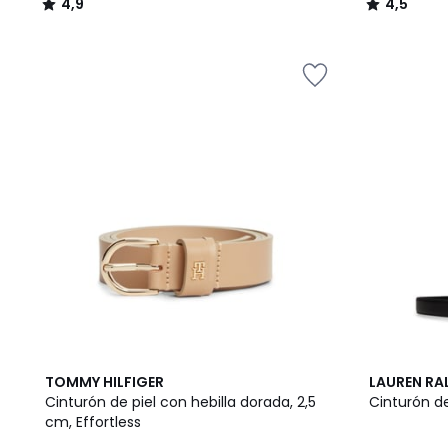
4,9
4,5
/
/
5
5
2
TOMMY HILFIGER
LAUREN RA
Colores
Cinturón de piel con hebilla dorada, 2,5
Cinturón de
cm, Effortless