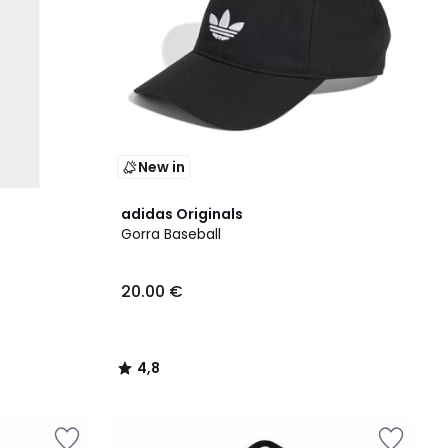
New in
4,8
adidas Originals
/ 5
Gorra Baseball
20.00 €
4,8
/
5