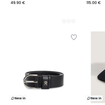
49.90 €
115.00 €
New in
New in