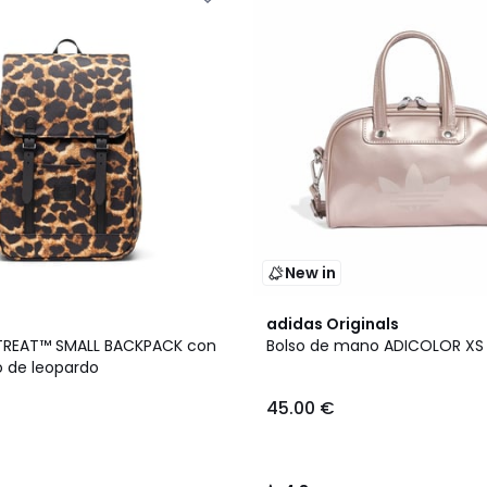
New in
4,8
adidas Originals
/ 5
ETREAT™ SMALL BACKPACK con
Bolso de mano ADICOLOR XS
 de leopardo
45.00 €