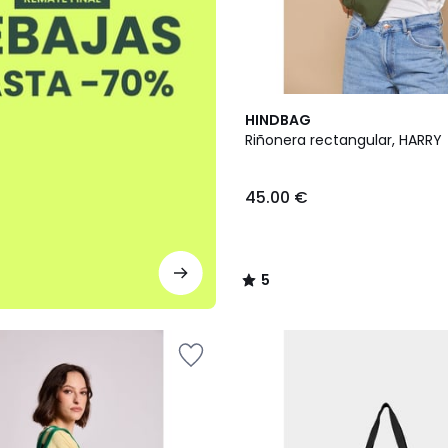
5
HINDBAG
/
Riñonera rectangular, HARRY
5
45.00 €
5
/
5