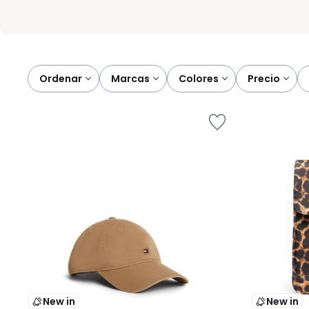
Ordenar
marcas
colores
precio
New in
New in