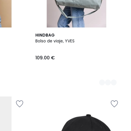
4
HINDBAG
Colores
Bolso de viaje, YVES
109.00 €