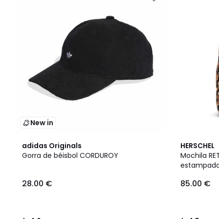
New in
4,9
4,5
adidas Originals
HERSCHEL
/ 5
/ 5
Gorra de béisbol CORDUROY
Mochila R
estampado
28.00 €
85.00 €