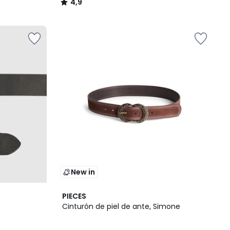
4,9
/
5
New in
PIECES
Cinturón de piel de ante, Simone