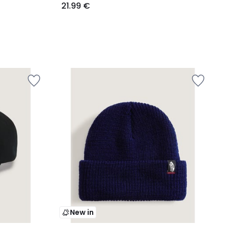
21.99 €
New in