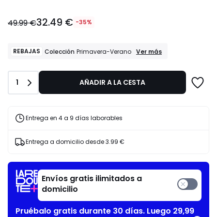
32.49
32.49 €
€
49.99 €
-35%
en
lugar
de
REBAJAS
REBAJAS
Ver más
Colección
Primavera-Verano
Colección
49.99
Primavera-
€
Verano
35%
Cantidad
1
AÑADIR A LA CESTA
descuento
aplicado.
Entrega en 4 a 9 días laborables
Entrega a domicilio desde
3.99 €
Envíos gratis ilimitados a
domicilio
Pruébalo gratis durante 30 días. Luego 29,99