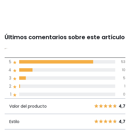
Últimos comentarios sobre este artículo
4,7
5
53
(69)
de promedio
4
10
3
5
Reseñas 100% certificadas,
2
1
Compromiso La Redoute
1
0
Valor del
5
53
4,7
producto
Valor del producto
4,7
4
10
3
5
Estilo
4,7
Estilo
4,7
2
1