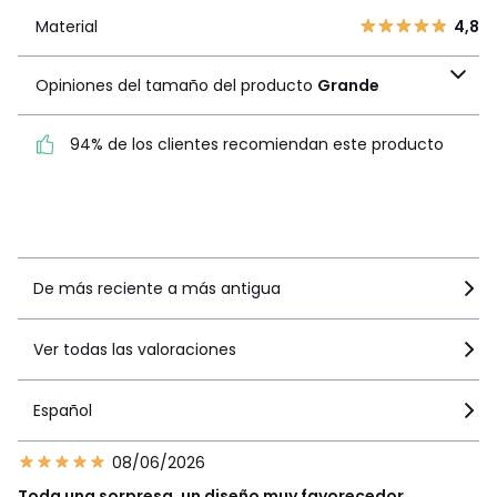
1
0
Material
4,8
Material
4,8
Opiniones del tamaño
Opiniones del tamaño del producto
Grande
del producto
Grande
94% de los clientes recomiendan este producto
94% de los clientes
recomiendan este producto
Ver más detalles
De más reciente a más antigua
Ver todas las valoraciones
Español
08/06/2026
Toda una sorpresa, un diseño muy favorecedor