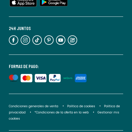
cualquier
momento.
Para
más
24H JUNTOS
información,
puedes
consultar
nuestra
<2>política
FORMAS DE PAGO:
de
privacidad</2>.
Condiciones generales de venta
Politica de cookies
Politica de
privacidad
*Condiciones de la oferta en la web
Gestionar mis
cookies