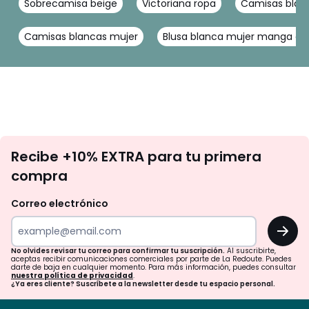
Sobrecamisa beige
Victoriana ropa
Camisas blan
Camisas blancas mujer
Blusa blanca mujer manga co
No
Recibe +10% EXTRA para tu primera
te
compra
olvides
revisar
Correo electrónico
tu
OK
correo
para
No olvides revisar tu correo para confirmar tu suscripción.
Al suscribirte,
aceptas recibir comunicaciones comerciales por parte de La Redoute. Puedes
confirmar
darte de baja en cualquier momento. Para más información, puedes consultar
nuestra política de privacidad
.
tu
¿Ya eres cliente? Suscríbete a la newsletter desde tu espacio personal.
suscripción.