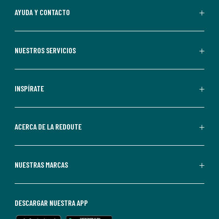
Al
AYUDA Y CONTACTO
suscribirte,
aceptas
recibir
NUESTROS SERVICIOS
comunicaciones
comerciales
personalizadas
INSPÍRATE
por
parte
de
ACERCA DE LA REDOUTE
La
Redoute.
Puedes
NUESTRAS MARCAS
darte
de
baja
DESCARGAR NUESTRA APP
en