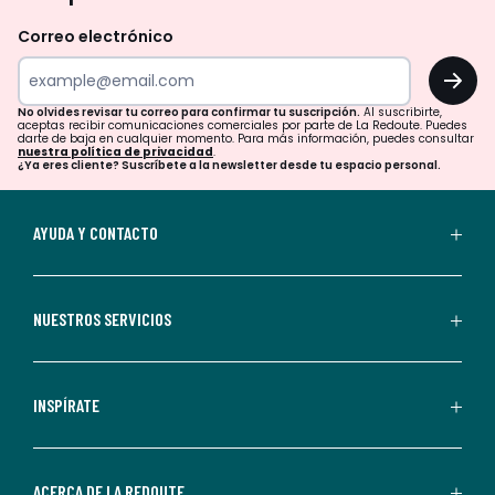
revisar
Correo electrónico
tu
OK
correo
para
No olvides revisar tu correo para confirmar tu suscripción.
Al suscribirte,
aceptas recibir comunicaciones comerciales por parte de La Redoute. Puedes
confirmar
darte de baja en cualquier momento. Para más información, puedes consultar
nuestra política de privacidad
.
tu
¿Ya eres cliente? Suscríbete a la newsletter desde tu espacio personal.
suscripción.
Al
AYUDA Y CONTACTO
suscribirte,
aceptas
recibir
NUESTROS SERVICIOS
comunicaciones
comerciales
personalizadas
INSPÍRATE
por
parte
de
ACERCA DE LA REDOUTE