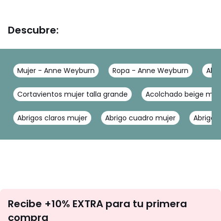
Descubre:
Mujer - Anne Weyburn
Ropa - Anne Weyburn
Abr
Cortavientos mujer talla grande
Acolchado beige muj
Abrigos claros mujer
Abrigo cuadro mujer
Abrigo 
No
Recibe +10% EXTRA para tu primera
te
compra
olvides