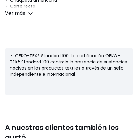
• Corte recto
• Largo: corto
Ver más
• Cuello en pico
Medidas del producto en la talla 38/M
• Largo: 57 cm
• Contorno del pecho: 94 cm
Composición y cuidados
• Tejido principal: 55% lino y 45% viscosa
• OEKO-TEX® Standard 100. La certificación OEKO-
• Interior: 100 % algodón
TEX® Standard 100 controla la presencia de sustancias
• Lavar en tintorería
nocivas en los productos textiles a través de un sello
• Planchar a temperatura media/no usar lejía
independiente e internacional.
• No usar secadora
• Limpieza en seco en programa delicado
Información sobre origen y proceso de fabricación
• Origen de fabricación (tejido, teñido, sastrería): China
Última actualización de la información: 11/03/2026
A nuestros clientes también les
Colores
gustó
Blanco, Beige