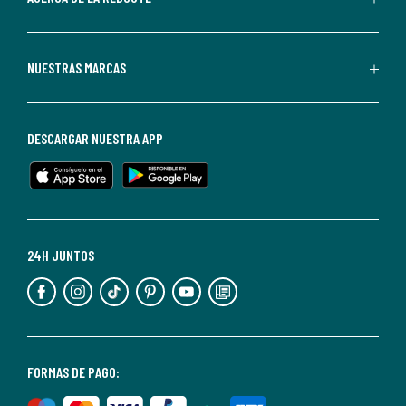
La
Redoute.
Puedes
NUESTRAS MARCAS
darte
de
baja
DESCARGAR NUESTRA APP
en
cualquier
momento.
Para
más
24H JUNTOS
información,
puedes
consultar
nuestra
<2>política
FORMAS DE PAGO:
de