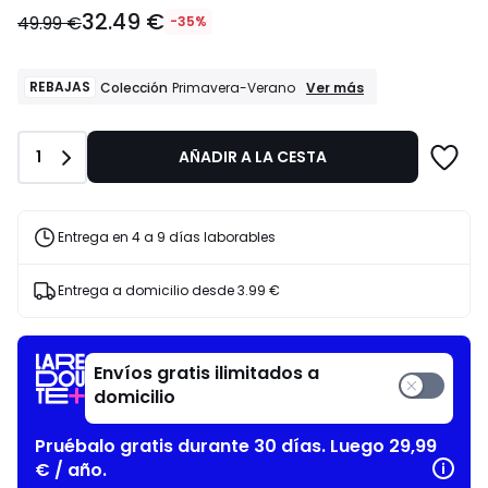
32.49
32.49 €
€
49.99 €
-35%
en
lugar
de
REBAJAS
REBAJAS
Ver más
Colección
Primavera-Verano
Colección
49.99
Primavera-
€
Verano
35%
Cantidad
1
AÑADIR A LA CESTA
descuento
aplicado.
Entrega en 4 a 9 días laborables
Entrega a domicilio desde
3.99 €
Envíos gratis ilimitados a
domicilio
Pruébalo gratis durante 30 días. Luego 29,99
€ / año.