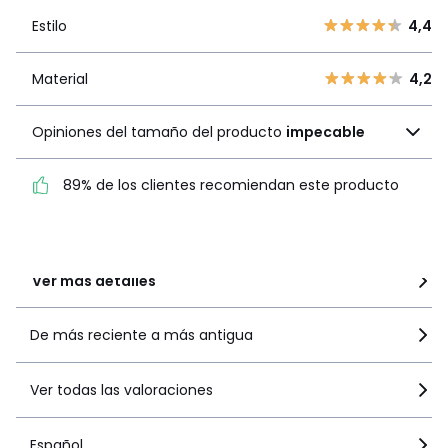
3
3
Estilo
4,4
Estilo
4,4
2
3
1
2
Material
4,2
Material
4,2
Opiniones del tamaño
Opiniones del tamaño del producto
impecable
del producto
impecable
89% de los clientes recomiendan este producto
89% de los clientes
recomiendan este producto
Ver más detalles
De más reciente a más antigua
Ver todas las valoraciones
Español