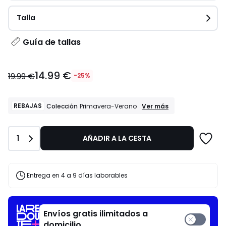
Talla
Guía de tallas
14.99
14.99 €
€
19.99 €
-25%
en
lugar
de
REBAJAS
REBAJAS
Ver más
Colección
Primavera-Verano
Colección
19.99
Primavera-
€
Verano
25%
Cantidad
1
AÑADIR A LA CESTA
descuento
aplicado.
Entrega en 4 a 9 días laborables
Envíos gratis ilimitados a
domicilio