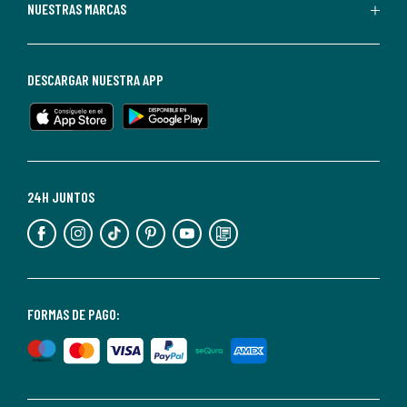
Puedes
NUESTRAS MARCAS
darte
de
baja
DESCARGAR NUESTRA APP
en
cualquier
momento.
Para
más
24H JUNTOS
información,
puedes
consultar
nuestra
<2>política
FORMAS DE PAGO:
de
privacidad</2>.