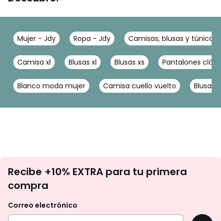
Mujer - Jdy
Ropa - Jdy
Camisas, blusas y túnicas 
Camisa xl
Blusas xl
Blusas xs
Pantalones clási
Blanco moda mujer
Camisa cuello vuelto
Blusa a
No
Recibe +10% EXTRA para tu primera
te
compra
olvides
revisar
Correo electrónico
tu
OK