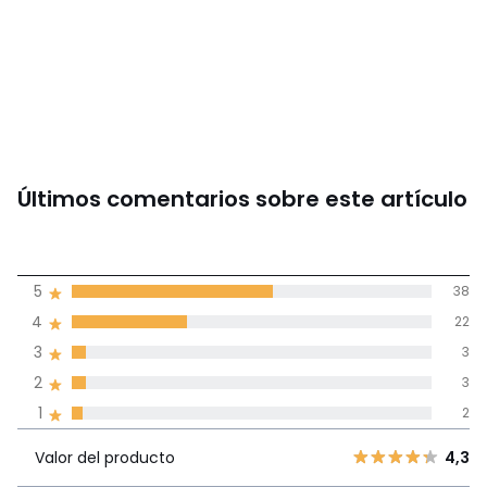
Últimos comentarios sobre este artículo
4,3
5
38
(68)
de promedio
4
22
3
3
Reseñas 100% certificadas,
2
3
Compromiso La Redoute
1
2
Valor del
5
38
4,3
producto
Valor del producto
4,3
4
22