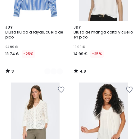
3
4,8
3
JDY
JDY
/
/ 5
Blusa fluida a rayas, cuello de
Blusa de manga corta y cuello
Colores
5
pico
en pico
24.99 €
19.99 €
18.74 €
-25%
14.99 €
-25%
3
4,8
/
/
5
5