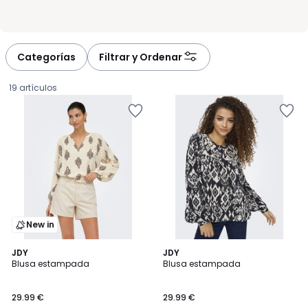
Categorías
Filtrar y Ordenar
19 artículos
New in
5
JDY
JDY
/
Blusa estampada
Blusa estampada
5
29.99
29.99 €
29.99 €
€.