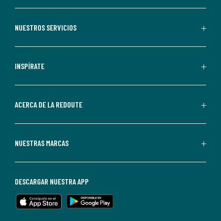
suscribirte,
aceptas
recibir
NUESTROS SERVICIOS
comunicaciones
comerciales
personalizadas
INSPÍRATE
por
parte
de
ACERCA DE LA REDOUTE
La
Redoute.
Puedes
NUESTRAS MARCAS
darte
de
baja
DESCARGAR NUESTRA APP
en
cualquier
momento.