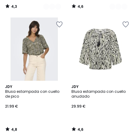
4,3
4,6
/
/
5
5
4,8
4,6
JDY
JDY
/ 5
/ 5
Blusa estampada con cuello
Blusa estampada con cuello
de pico
anudado
21.99 €
29.99 €
4,8
4,6
/
/