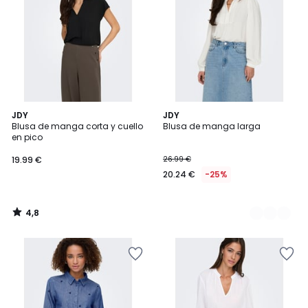
4,8
JDY
2
JDY
/ 5
Blusa de manga corta y cuello
Blusa de manga larga
Colores
en pico
19.99 €
26.99 €
20.24 €
-25%
4,8
/
5