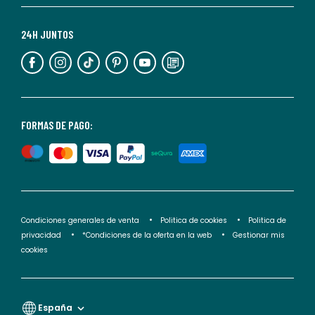
Para
más
24H JUNTOS
información,
puedes
consultar
nuestra
<2>política
FORMAS DE PAGO:
de
privacidad</2>.
Condiciones generales de venta
Politica de cookies
Politica de
privacidad
*Condiciones de la oferta en la web
Gestionar mis
cookies
España