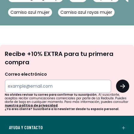
Camisa azul mujer
Camisa azul rayas mujer
No
Recibe +10% EXTRA para tu primera
te
compra
olvides
revisar
Correo electrónico
tu
OK
correo
para
No olvides revisar tu correo para confirmar tu suscripción.
Al suscribirte,
aceptas recibir comunicaciones comerciales por parte de La Redoute. Puedes
confirmar
darte de baja en cualquier momento. Para más información, puedes consultar
nuestra política de privacidad
.
tu
¿Ya eres cliente? Suscríbete a la newsletter desde tu espacio personal.
suscripción.
Al
AYUDA Y CONTACTO