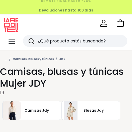
Devoluciones hasta 100 días
Ir
a
La
la
Redoute
Menu
Buscar
cesta
Últimos
...
artículos
Camisas, blusas y túnicas
JDY
Camisas, blusas y túnicas
vistos
Mujer JDY
19
Camisas Jdy
Blusas Jdy