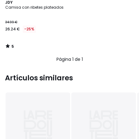
5
JDY
/
Camisa con ribetes plateados
5
34.99 €
26.24 €
-25%
5
/
5
Página 1 de 1
Artículos similares