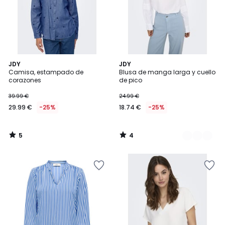
5
4
JDY
3
JDY
/
/
Camisa, estampado de
Blusa de manga larga y cuello
Colores
5
5
corazones
de pico
39.99 €
24.99 €
29.99 €
-25%
18.74 €
-25%
5
4
/
/
5
5