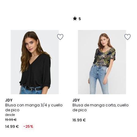
5
/
5
4,3
4,6
4
JDY
3
JDY
/ 5
/ 5
Blusa con manga 3/4 y cuello
Blusa de manga corta, cuello
Colores
Colores
de pico
de pico
desde
19.99 €
16.99 €
14.99 €
-25%