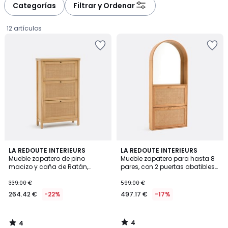
Categorías
Filtrar y Ordenar
12 artículos
4
4
LA REDOUTE INTERIEURS
LA REDOUTE INTERIEURS
/
/
Mueble zapatero de pino
Mueble zapatero para hasta 8
5
5
macizo y caña de Ratán,
pares, con 2 puertas abatibles
264.42
Gabin
y espejo, MATHEO
339.00 €
599.00 €
€
264.42 €
-22%
497.17 €
-17%
en
lugar
de
4
4
339.00
/
/