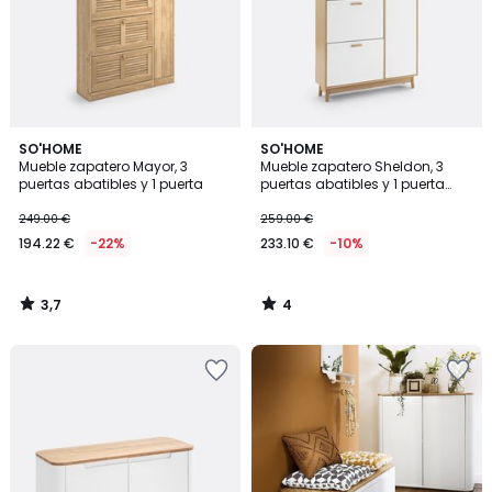
3,7
4
SO'HOME
SO'HOME
/ 5
/
Mueble zapatero Mayor, 3
Mueble zapatero Sheldon, 3
5
puertas abatibles y 1 puerta
puertas abatibles y 1 puerta
lateral
249.00 €
259.00 €
194.22 €
-22%
233.10 €
-10%
3,7
4
/
/
5
5