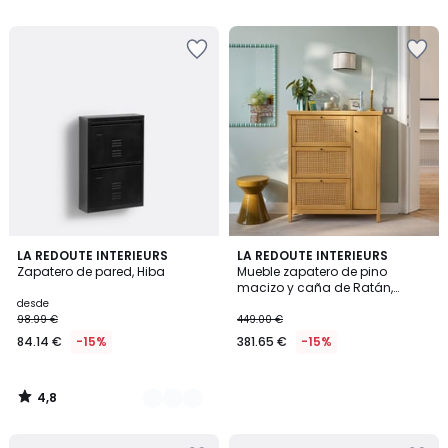
5
5
€
22%
descuento
aplicado.
4,8
3
LA REDOUTE INTERIEURS
LA REDOUTE INTERIEURS
/ 5
Zapatero de pared, Hiba
Mueble zapatero de pino
Colores
macizo y caña de Ratán,
Gabin
desde
98.99 €
449.00 €
84.14 €
-15%
381.65 €
-15%
4,8
/
5