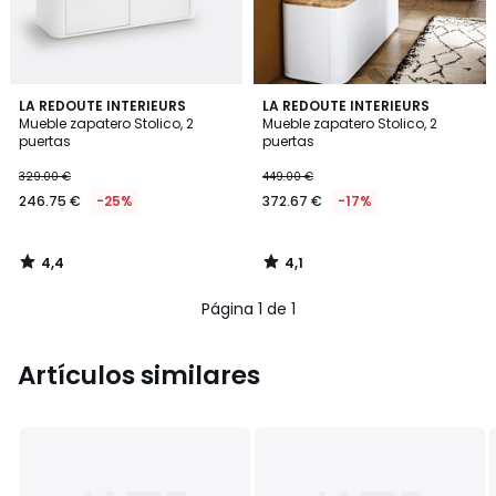
4,4
4,1
LA REDOUTE INTERIEURS
LA REDOUTE INTERIEURS
/ 5
/ 5
Mueble zapatero Stolico, 2
Mueble zapatero Stolico, 2
puertas
puertas
329.00 €
449.00 €
246.75 €
-25%
372.67 €
-17%
4,4
4,1
/
/
5
5
Página 1 de 1
Artículos similares