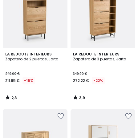
2,3
3,9
LA REDOUTE INTERIEURS
LA REDOUTE INTERIEURS
/ 5
/ 5
Zapatero de 2 puertas, Jarta
Zapatero de 3 puertas, Jarta
249.00 €
349.00 €
211.65 €
-15%
272.22 €
-22%
2,3
3,9
/
/
5
5