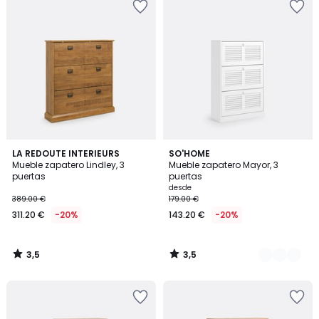
3,5
3,5
LA REDOUTE INTERIEURS
2
SO'HOME
/ 5
/ 5
Mueble zapatero Lindley, 3
Mueble zapatero Mayor, 3
Colores
puertas
puertas
desde
389.00 €
179.00 €
311.20 €
-20%
143.20 €
-20%
3,5
3,5
/
/
5
5