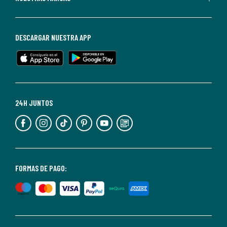
darte
de
baja
DESCARGAR NUESTRA APP
en
cualquier
momento.
Para
más
24H JUNTOS
información,
puedes
consultar
nuestra
<2>política
FORMAS DE PAGO:
de
privacidad</2>.