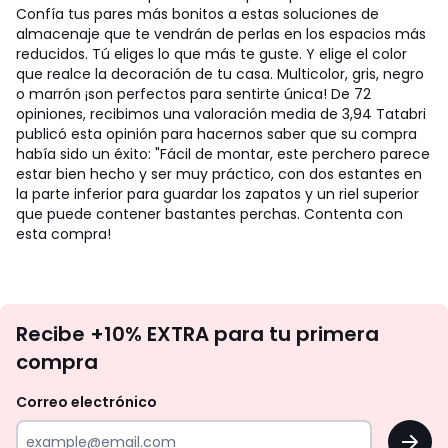
Confía tus pares más bonitos a estas soluciones de
almacenaje que te vendrán de perlas en los espacios más
reducidos. Tú eliges lo que más te guste. Y elige el color
que realce la decoración de tu casa. Multicolor, gris, negro
o marrón ¡son perfectos para sentirte única! De 72
opiniones, recibimos una valoración media de 3,94 Tatabri
publicó esta opinión para hacernos saber que su compra
había sido un éxito: "Fácil de montar, este perchero parece
estar bien hecho y ser muy práctico, con dos estantes en
la parte inferior para guardar los zapatos y un riel superior
que puede contener bastantes perchas. Contenta con
esta compra!
No
Recibe +10% EXTRA para tu primera
te
compra
olvides
revisar
Correo electrónico
tu
OK
correo