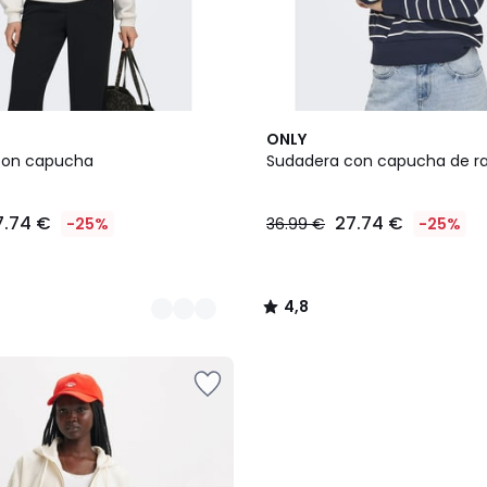
2
4,8
ONLY
Colores
/ 5
con capucha
Sudadera con capucha de r
7.74 €
27.74 €
-25%
36.99 €
-25%
4,8
/
5