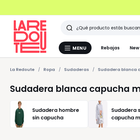
Buscar
Últimos
Rebajas
New 
MENU
Menu
artículos
La
Redoute
vistos
La Redoute
Ropa
Sudaderas
Sudadera blanca 
Sudadera blanca capucha m
Sudadera hombre
Sudadera s
sin capucha
capucha m