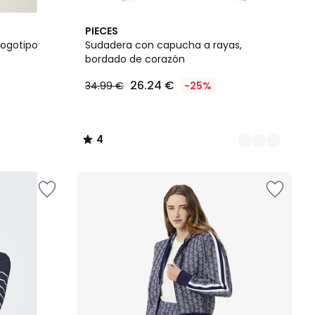
2
4
PIECES
Colores
/
ogotipo
Sudadera con capucha a rayas,
5
bordado de corazón
26.24 €
34.99 €
-25%
4
/
5