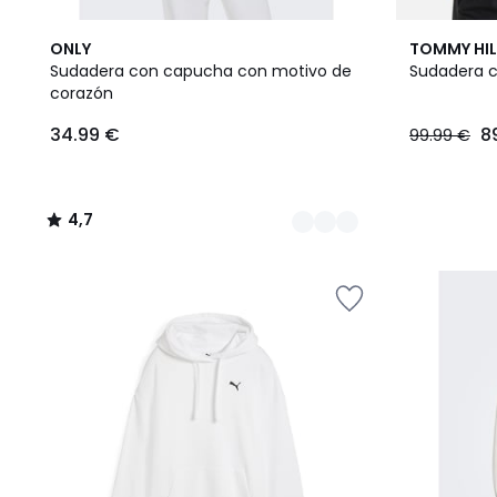
3
4,7
ONLY
TOMMY HIL
Colores
/ 5
Sudadera con capucha con motivo de
Sudadera 
corazón
34.99
34.99 €
8
99.99 €
€.
4,7
/
5