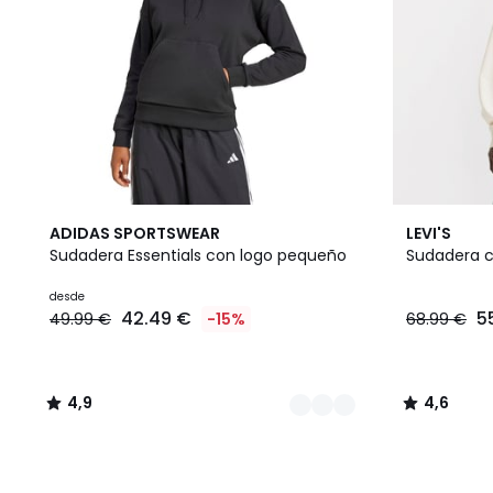
3
4,9
2
4,6
ADIDAS SPORTSWEAR
LEVI'S
Colores
/ 5
Colores
/ 5
Sudadera Essentials con logo pequeño
Sudadera c
desde
42.49 €
5
49.99 €
-15%
68.99 €
4,9
4,6
/
/
5
5