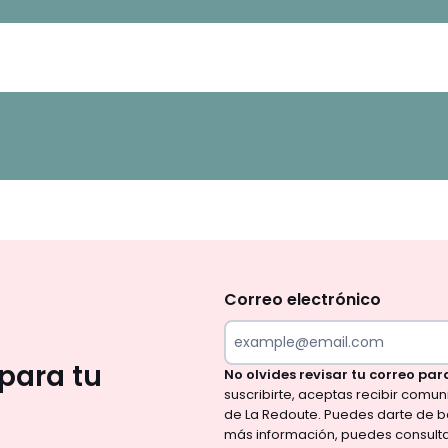
No
te
olvides
Correo electrónico
revisar
tu
para tu
No olvides revisar tu correo par
correo
suscribirte, aceptas recibir comu
para
de La Redoute. Puedes darte de b
confirmar
más información, puedes consult