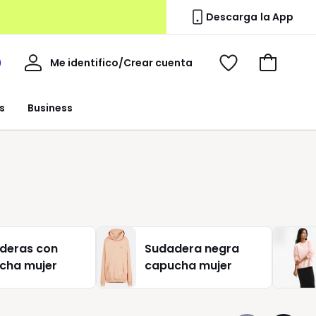
Descarga la App
Mi
Me identifico/Crear cuenta
i
Ver
Ir
cuenta
spacio
mis
a
a
favoritos
la
s
Business
edoute
cesta
deras con
Sudadera negra
cha mujer
capucha mujer