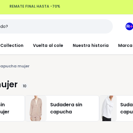
Devoluciones hasta 100 días
M
e
L
Collection
Vuelta al cole
Nuestra historia
Marca
R
+
capucha mujer
ujer
10
in
Sudadera sin
Suda
ujer
capucha
capu