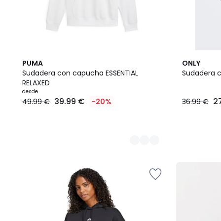
2
2
PUMA
ONLY
Colores
Colores
Sudadera con capucha ESSENTIAL
Sudadera 
RELAXED
desde
39.99 €
2
49.99 €
-20%
36.99 €