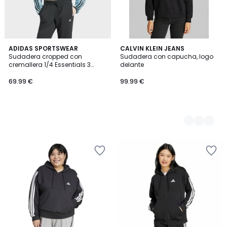
ADIDAS SPORTSWEAR
2
CALVIN KLEIN JEANS
Sudadera cropped con
Sudadera con capucha, logo
Colores
cremallera 1/4 Essentials 3
delante
stripes
69.99 €
99.99 €