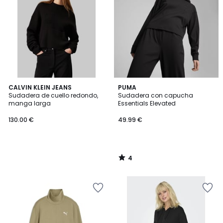
4
CALVIN KLEIN JEANS
PUMA
/
Sudadera de cuello redondo,
Sudadera con capucha
5
manga larga
Essentials Elevated
130.00 €
49.99 €
4
/
5