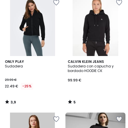
3,9
5
ONLY PLAY
CALVIN KLEIN JEANS
/ 5
/
Sudadera
Sudadera con capucha y
5
bordado HOODIE CK
29.99 €
99.99 €
22.49 €
-25%
3,9
5
/
/
5
5