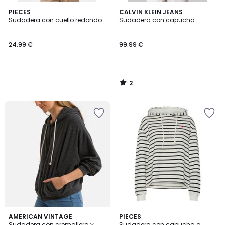
2
PIECES
CALVIN KLEIN JEANS
/
Sudadera con cuello redondo
Sudadera con capucha
5
24.99 €
99.99 €
2
/
5
4
2
AMERICAN VINTAGE
2
PIECES
/
Sudadera con cremallera y
Sudadera con capucha a