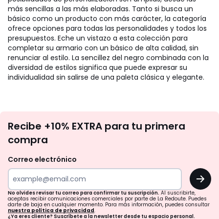
más sencillas a las más elaboradas. Tanto si busca un
básico como un producto con más carácter, la categoría
ofrece opciones para todas las personalidades y todos los
presupuestos. Eche un vistazo a esta colección para
completar su armario con un básico de alta calidad, sin
renunciar al estilo. La sencillez del negro combinada con la
diversidad de estilos significa que puede expresar su
individualidad sin salirse de una paleta clásica y elegante.
No
Recibe +10% EXTRA para tu primera
te
compra
olvides
revisar
Correo electrónico
tu
OK
correo
para
No olvides revisar tu correo para confirmar tu suscripción.
Al suscribirte,
aceptas recibir comunicaciones comerciales por parte de La Redoute. Puedes
confirmar
darte de baja en cualquier momento. Para más información, puedes consultar
nuestra política de privacidad
.
¿Ya eres cliente? Suscríbete a la newsletter desde tu espacio personal.