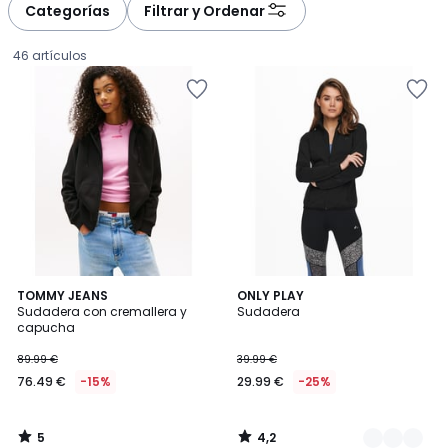
à
à
Categorías
Filtrar y Ordenar
gauche
droite
46 artículos
5
4,2
TOMMY JEANS
2
ONLY PLAY
/
/ 5
Sudadera con cremallera y
Sudadera
Colores
5
capucha
76.49
89.99 €
39.99 €
€
76.49 €
-15%
29.99 €
-25%
en
lugar
de
5
4,2
89.99
/
/