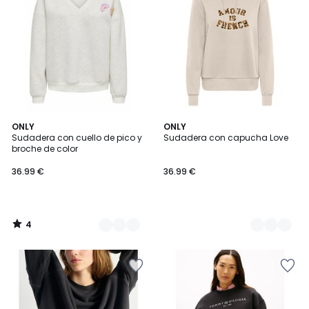
4
3
ONLY
2
ONLY
/
Sudadera con cuello de pico y
Sudadera con capucha Love
Colores
Colores
5
broche de color
36.99 €
36.99 €
4
/
5