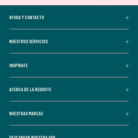
tu
suscripción.
Al
AYUDA Y CONTACTO
suscribirte,
aceptas
recibir
NUESTROS SERVICIOS
comunicaciones
comerciales
personalizadas
INSPÍRATE
por
parte
de
ACERCA DE LA REDOUTE
La
Redoute.
Puedes
NUESTRAS MARCAS
darte
de
baja
DESCARGAR NUESTRA APP