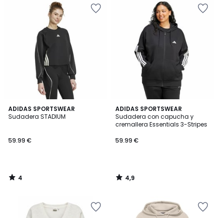
4
4,9
ADIDAS SPORTSWEAR
ADIDAS SPORTSWEAR
/
/ 5
Sudadera STADIUM
Sudadera con capucha y
5
cremallera Essentials 3-Stripes
59.99 €
59.99 €
4
4,9
/
/
5
5