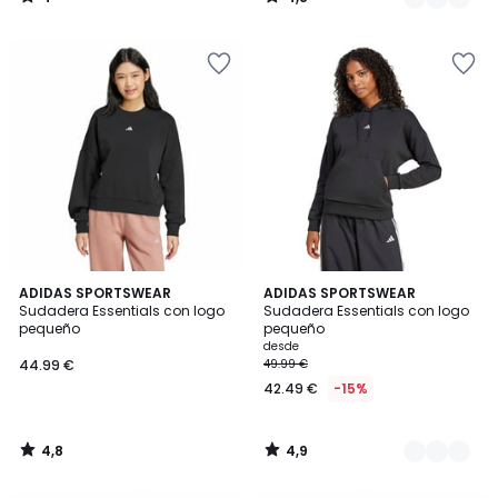
/
/
5
5
4,8
4,9
ADIDAS SPORTSWEAR
3
ADIDAS SPORTSWEAR
/ 5
/ 5
Sudadera Essentials con logo
Sudadera Essentials con logo
Colores
pequeño
pequeño
desde
44.99 €
49.99 €
42.49 €
-15%
4,8
4,9
/
/
5
5