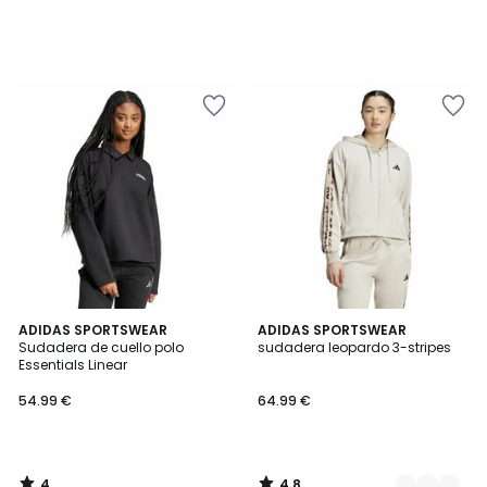
4
4,8
ADIDAS SPORTSWEAR
3
ADIDAS SPORTSWEAR
/
/ 5
Sudadera de cuello polo
sudadera leopardo 3-stripes
Colores
5
Essentials Linear
54.99 €
64.99 €
4
4,8