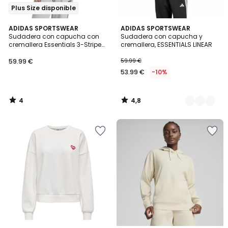
Plus Size disponible
4
4,8
ADIDAS SPORTSWEAR
2
ADIDAS SPORTSWEAR
/
/ 5
Sudadera con capucha con
Sudadera con capucha y
Colores
5
cremallera Essentials 3-Stripes
cremallera, ESSENTIALS LINEAR
(Grande)
59.99 €
59.99 €
53.99 €
-10%
4
4,8
/
/
5
5