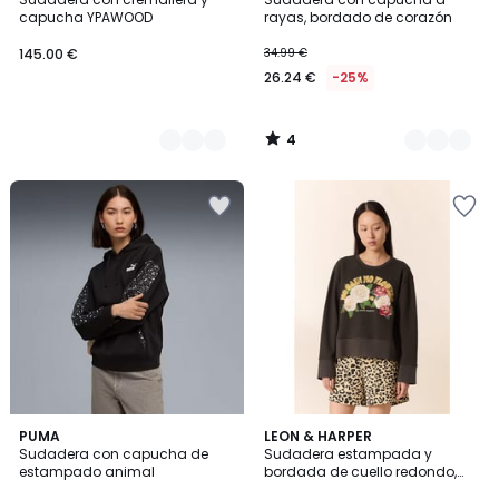
Colores
Colores
5
capucha YPAWOOD
rayas, bordado de corazón
145.00 €
34.99 €
26.24 €
-25%
4
/
5
3
PUMA
LEON & HARPER
/
Sudadera con capucha de
Sudadera estampada y
5
estampado animal
bordada de cuello redondo,
SORBET