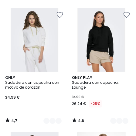
5
5
€
15%
descuento
aplicado.
4,7
4,6
3
ONLY
3
ONLY PLAY
/ 5
/ 5
Sudadera con capucha con
Sudadera con capucha,
Colores
Colores
motivo de corazón
Lounge
34.99 €
34.99 €
26.24 €
-25%
4,7
4,6
/
/
5
5