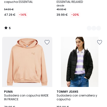
5
capucha ESSENTIAL
ESSENTIAL RELAXED
desde
54.99 €
49.99 €
47.29 €
-14%
39.99 €
-20%
5
/
5
5
2
PUMA
TOMMY JEANS
/
Sudadera con capucha MADE
Sudadera con cremallera y
Colores
5
IN FRANCE
capucha