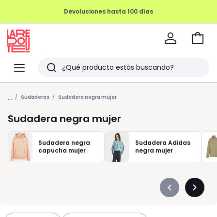
Devoluciones hasta 100 días
Ir
a
La
la
Redoute
Menu
Buscar
cesta
Últimos
...
artículos
Sudaderas
Sudadera negra mujer
vistos
Sudadera negra mujer
Sudadera negra
Sudadera Adidas
capucha mujer
negra mujer
Précédent
Suivan
-
-
défiler
défiler