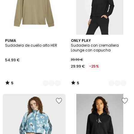
5
5
2
PUMA
3
ONLY PLAY
/
/
Sudadera de cuello alto HER
Sudadera con cremallera
Colores
Colores
5
5
Lounge con capucha
54.99 €
39.99 €
29.99 €
-25%
5
5
/
/
5
5