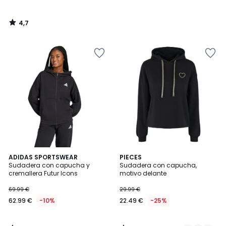
4,7
/
5
4,9
4,4
ADIDAS SPORTSWEAR
2
PIECES
/ 5
/ 5
Sudadera con capucha y
Sudadera con capucha,
Colores
cremallera Futur Icons
motivo delante
69.99 €
29.99 €
62.99 €
-10%
22.49 €
-25%