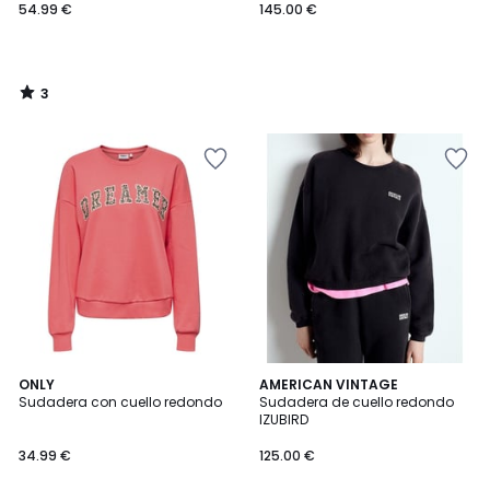
54.99 €
145.00 €
3
/
5
4,7
ONLY
AMERICAN VINTAGE
/ 5
Sudadera con cuello redondo
Sudadera de cuello redondo
IZUBIRD
34.99 €
125.00 €