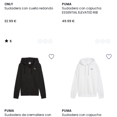
5
2
ONLY
2
PUMA
/
Sudadera con cuello redondo
Sudadera con capucha
Colores
Colores
5
ESSENTIAL ELEVATED RIB
32.99 €
49.99 €
5
/
5
5
PUMA
2
PUMA
/
Sudadera de cremallera con
Sudadera con capucha
Colores