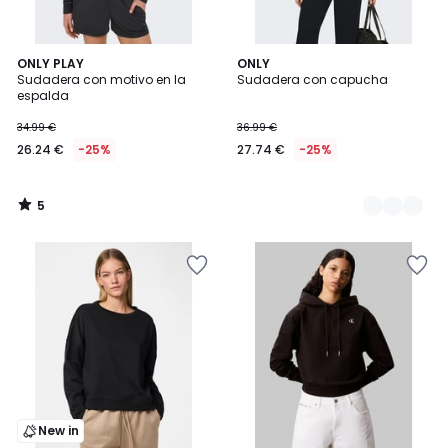
5
ONLY PLAY
2
ONLY
/
Sudadera con motivo en la
Sudadera con capucha
Colores
5
espalda
34.99 €
36.99 €
26.24 €
-25%
27.74 €
-25%
5
/
5
New in