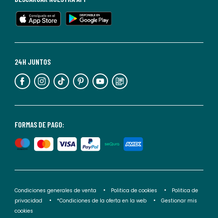
en
cualquier
momento.
Para
más
24H JUNTOS
información,
puedes
consultar
nuestra
<2>política
FORMAS DE PAGO:
de
privacidad</2>.
Condiciones generales de venta
Politica de cookies
Politica de
privacidad
*Condiciones de la oferta en la web
Gestionar mis
cookies