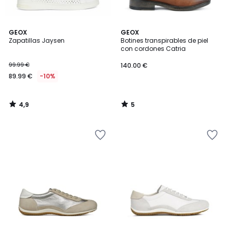
4,9
5
GEOX
GEOX
/ 5
/
Zapatillas Jaysen
Botines transpirables de piel
5
con cordones Catria
99.99 €
140.00 €
89.99 €
-10%
4,9
5
/
/
5
5