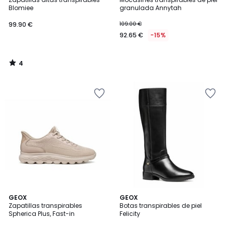
5
Blomiee
granulada Annytah
99.90 €
109.00 €
92.65 €
-15%
4
/
5
5
3
2
GEOX
GEOX
/
/
Zapatillas transpirables
Botas transpirables de piel
Colores
5
5
Spherica Plus, Fast-in
Felicity