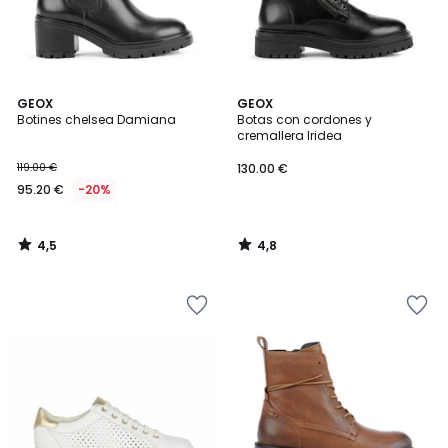
4,5
4,8
GEOX
GEOX
/ 5
/ 5
Botines chelsea Damiana
Botas con cordones y
cremallera Iridea
119.00 €
130.00 €
95.20 €
-20%
4,5
4,8
/
/
5
5