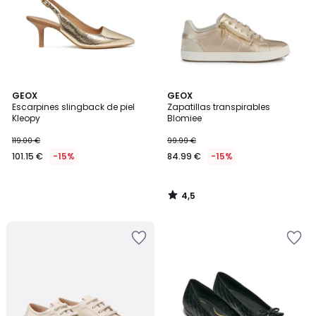
4,5
GEOX
GEOX
/ 5
Escarpines slingback de piel
Zapatillas transpirables
Kleopy
Blomiee
119.00 €
99.99 €
101.15 €
-15%
84.99 €
-15%
4,5
/
5