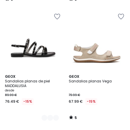
/
/
5
5
5
2
GEOX
GEOX
/
Sandalias planas de piel
Sandalias planas Vega
Colores
5
MADDALUSIA
desde
89.99 €
79.99 €
76.49 €
-15%
67.99 €
-15%
5
/
5