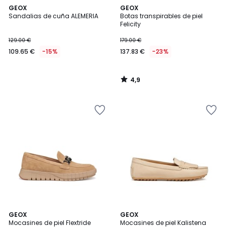
4,9
GEOX
GEOX
/ 5
Sandalias de cuña ALEMERIA
Botas transpirables de piel
Felicity
129.00 €
179.00 €
109.65 €
-15%
137.83 €
-23%
4,9
/
5
2
GEOX
2
GEOX
Mocasines de piel Flextride
Mocasines de piel Kalistena
Colores
Colores