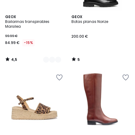
4,5
5
2
GEOX
GEOX
/ 5
/
Bailarinas transpirables
Botas planas Norize
Colores
5
Marsilea
99.99 €
200.00 €
84.99 €
-15%
4,5
5
/
/
5
5