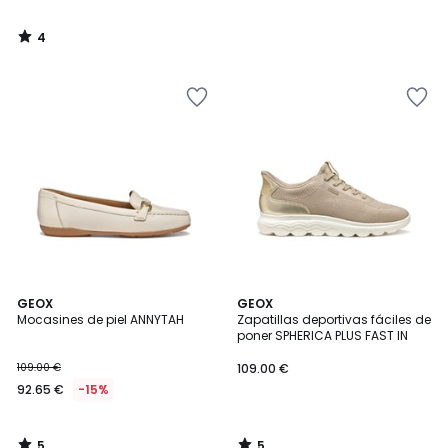
4
/
5
5
5
GEOX
GEOX
/
/
Mocasines de piel ANNYTAH
Zapatillas deportivas fáciles de
5
5
poner SPHERICA PLUS FAST IN
109.00 €
109.00 €
92.65 €
-15%
5
5