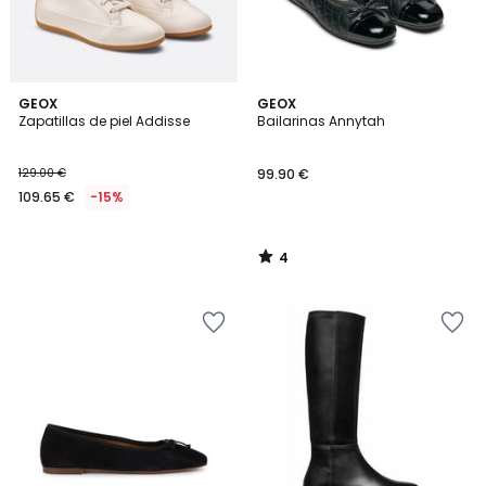
4
GEOX
GEOX
/
Zapatillas de piel Addisse
Bailarinas Annytah
5
129.00 €
99.90 €
109.65 €
-15%
4
/
5