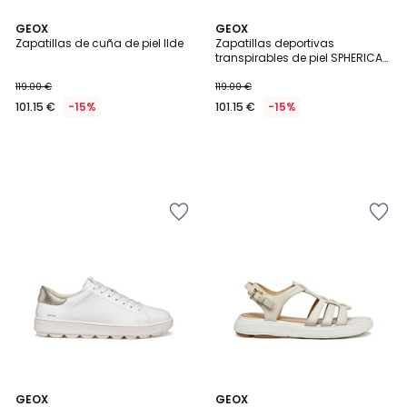
GEOX
GEOX
Zapatillas de cuña de piel Ilde
Zapatillas deportivas
transpirables de piel SPHERICA
ECUB-1
119.00 €
119.00 €
101.15 €
-15%
101.15 €
-15%
5
GEOX
GEOX