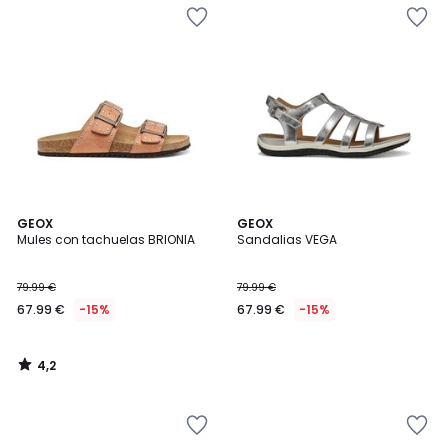
4,2
GEOX
GEOX
/ 5
Mules con tachuelas BRIONIA
Sandalias VEGA
79.99 €
79.99 €
67.99 €
-15%
67.99 €
-15%
4,2
/
5