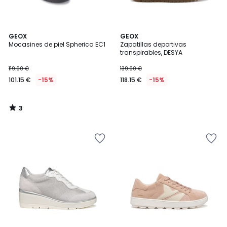
3
GEOX
GEOX
/
Mocasines de piel Spherica EC1
Zapatillas deportivas
5
transpirables, DESYA
119.00 €
139.00 €
101.15 €
-15%
118.15 €
-15%
3
/
5