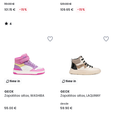
119.00 €
129.00 €
101.15 €
-15%
109.65 €
-15%
4
/
5
New in
New in
GEOX
GEOX
Zapatillas altas, WASHIBA
Zapatillas altas, LAQUINNY
desde
55.00 €
59.90 €