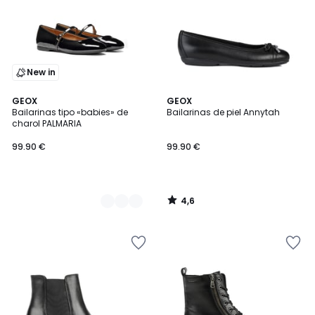
New in
4,6
2
GEOX
GEOX
/ 5
Bailarinas tipo «babies» de
Bailarinas de piel Annytah
Colores
charol PALMARIA
99.90 €
99.90 €
4,6
/
5