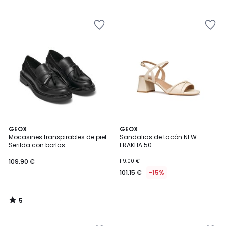
5
5
5
GEOX
GEOX
/
Mocasines transpirables de piel
Sandalias de tacón NEW
5
Serilda con borlas
ERAKLIA 50
109.90 €
119.00 €
101.15 €
-15%
5
/
5