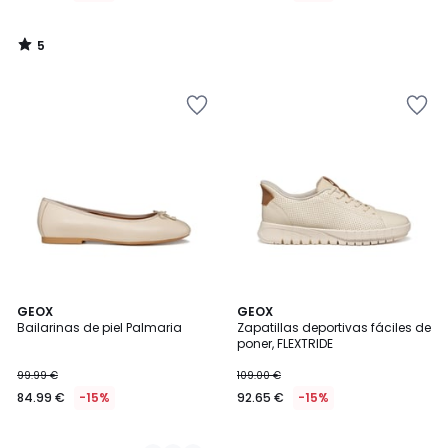
5
/
5
2
GEOX
GEOX
Bailarinas de piel Palmaria
Zapatillas deportivas fáciles de
Colores
poner, FLEXTRIDE
99.99 €
109.00 €
84.99 €
-15%
92.65 €
-15%