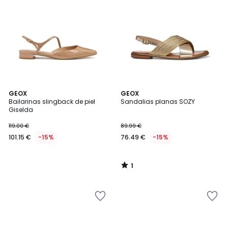
1
GEOX
GEOX
/
Bailarinas slingback de piel
Sandalias planas SOZY
5
Giselda
119.00 €
89.99 €
101.15 €
-15%
76.49 €
-15%
1
/
5