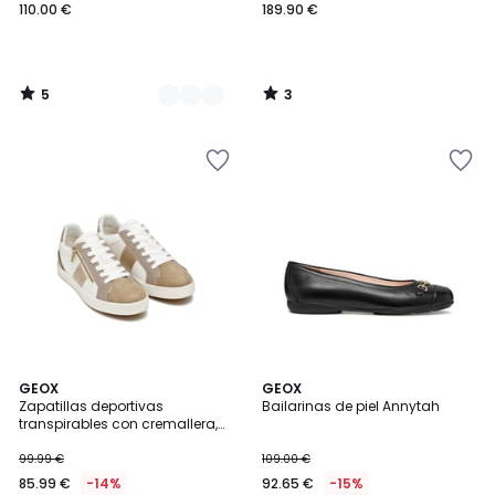
110.00 €
189.90 €
5
3
/
/
5
5
5
GEOX
GEOX
/
Zapatillas deportivas
Bailarinas de piel Annytah
5
transpirables con cremallera,
BLOMIEE
99.99 €
109.00 €
85.99 €
-14%
92.65 €
-15%