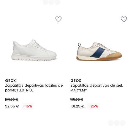
GEOX
2
GEOX
Zapatillas deportivas fáciles de
Zapatillas deportivas de piel,
Colores
poner, FLEXTRIDE
MARYEMY
109.00 €
135.00 €
92.65 €
-15%
101.25 €
-25%