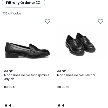
à
à
Filtrar y Ordenar
gauche
droite
132 artículos
4
4
GEOX
GEOX
/
/
Mocasines de piel transpirable
Mocasines de piel Serilda
5
5
Jaylon
89.90
89.90 €
110.00 €
€.
4
4
/
/