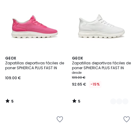
5
5
GEOX
2
GEOX
/
/
Zapatillas deportivas fáciles de
Zapatillas deportivas fáciles de
Colores
5
5
poner SPHERICA PLUS FAST IN
poner SPHERICA PLUS FAST IN
desde
109.00 €
109.00 €
92.65 €
-15%
5
5
/
/
5
5