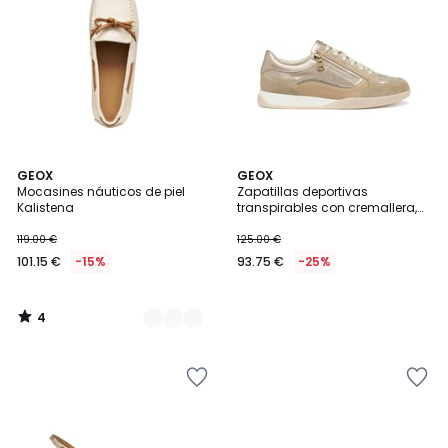
4
2
GEOX
GEOX
/
Mocasines náuticos de piel
Zapatillas deportivas
Colores
5
Kalistena
transpirables con cremallera,
MARYEMY
119.00 €
125.00 €
101.15 €
-15%
93.75 €
-25%
4
/
5