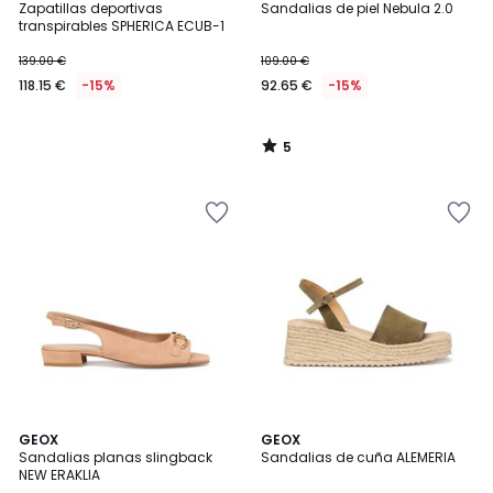
/
Zapatillas deportivas
Sandalias de piel Nebula 2.0
5
transpirables SPHERICA ECUB-1
139.00 €
109.00 €
118.15 €
-15%
92.65 €
-15%
5
/
5
4
GEOX
GEOX
/
Sandalias planas slingback
Sandalias de cuña ALEMERIA
5
NEW ERAKLIA