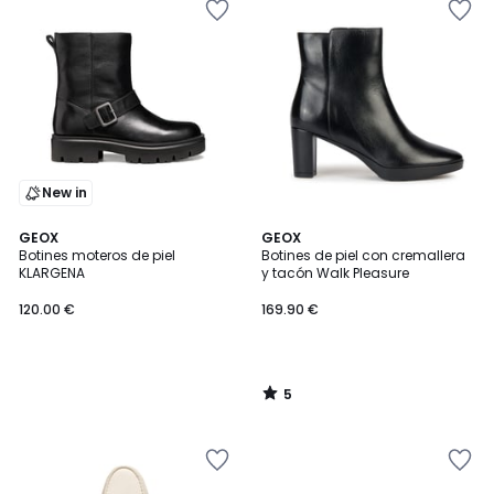
New in
5
GEOX
GEOX
/
Botines moteros de piel
Botines de piel con cremallera
5
KLARGENA
y tacón Walk Pleasure
120.00 €
169.90 €
5
/
5