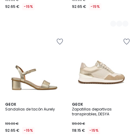
92.65 €
-15%
92.65 €
-15%
4
GEOX
GEOX
/
Sandalias de tacón Aurely
Zapatillas deportivas
5
transpirables, DESYA
109.00 €
139.00 €
92.65 €
-15%
118.15 €
-15%