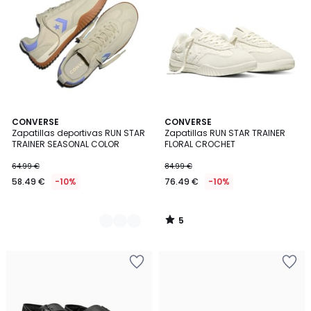
5
2
CONVERSE
CONVERSE
/
Zapatillas deportivas RUN STAR
Zapatillas RUN STAR TRAINER
Colores
5
TRAINER SEASONAL COLOR
FLORAL CROCHET
64.99 €
84.99 €
58.49 €
-10%
76.49 €
-10%
5
/
5