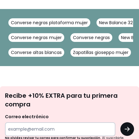
Converse negras plataforma mujer
New Balance 327
Converse negras mujer
Converse negras
New Bal
Converse altas blancas
Zapatillas gioseppo mujer
No
Recibe +10% EXTRA para tu primera
te
compra
olvides
revisar
Correo electrónico
tu
OK
correo
para
No olvides revisar tu correo para confirmar tu suscripción.
Al suscribirte,