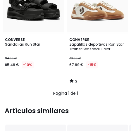
2
CONVERSE
CONVERSE
/
Sandalias Run Star
Zapatillas deportivas Run Star
5
Trainer Seasonal Color
94.99 €
79.99 €
85.49 €
-10%
67.99 €
-15%
2
/
5
Página 1 de 1
Artículos similares