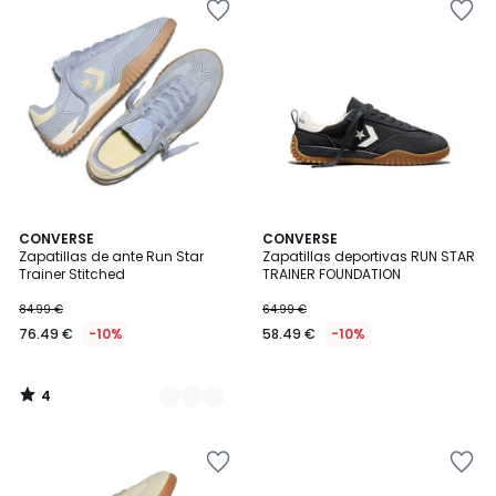
4
2
CONVERSE
CONVERSE
/
Zapatillas de ante Run Star
Zapatillas deportivas RUN STAR
Colores
5
Trainer Stitched
TRAINER FOUNDATION
84.99 €
64.99 €
76.49 €
-10%
58.49 €
-10%
4
/
5