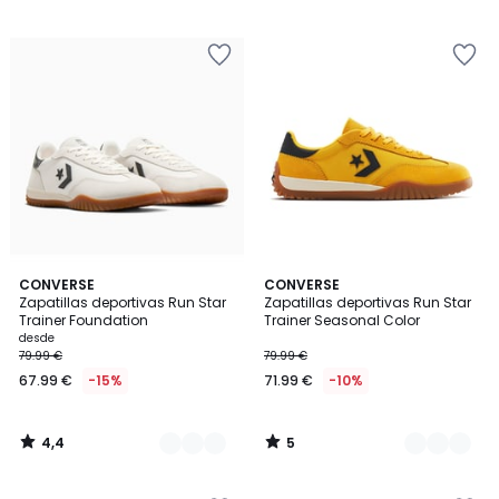
5
5
€
12%
descuento
aplicado.
4,4
5
2
CONVERSE
2
CONVERSE
/ 5
/
Zapatillas deportivas Run Star
Zapatillas deportivas Run Star
Colores
Colores
5
Trainer Foundation
Trainer Seasonal Color
desde
79.99 €
79.99 €
67.99 €
-15%
71.99 €
-10%
4,4
5
/
/
5
5