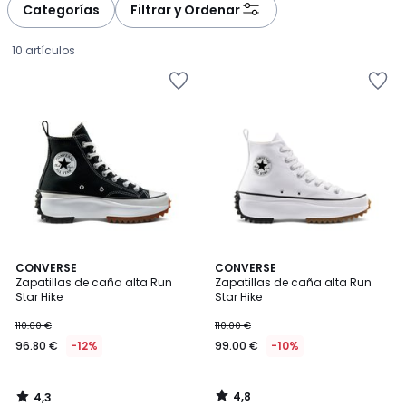
à
à
Categorías
Filtrar y Ordenar
gauche
droite
10 artículos
4,3
4,8
CONVERSE
CONVERSE
/ 5
/ 5
Zapatillas de caña alta Run
Zapatillas de caña alta Run
Star Hike
Star Hike
96.80
110.00 €
110.00 €
€
96.80 €
-12%
99.00 €
-10%
en
lugar
de
4,8
4,3
110.00
/
/