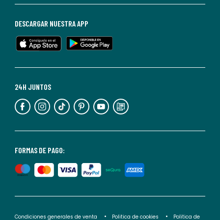
de
baja
DESCARGAR NUESTRA APP
en
cualquier
momento.
Para
más
24H JUNTOS
información,
puedes
consultar
nuestra
<2>política
FORMAS DE PAGO:
de
privacidad</2>.
Condiciones generales de venta
Politica de cookies
Politica de