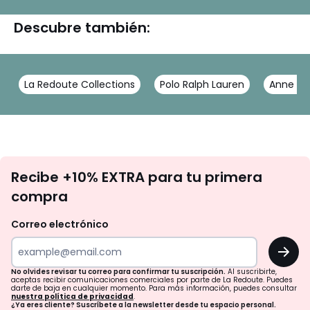
Descubre también:
La Redoute Collections
Polo Ralph Lauren
Anne W
No
Recibe +10% EXTRA para tu primera
te
compra
olvides
revisar
Correo electrónico
tu
OK
correo
para
No olvides revisar tu correo para confirmar tu suscripción.
Al suscribirte,
aceptas recibir comunicaciones comerciales por parte de La Redoute. Puedes
confirmar
darte de baja en cualquier momento. Para más información, puedes consultar
nuestra política de privacidad
.
tu
¿Ya eres cliente? Suscríbete a la newsletter desde tu espacio personal.