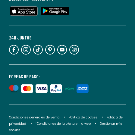
en
cualquier
momento.
Para
más
24H JUNTOS
información,
puedes
consultar
nuestra
<2>política
FORMAS DE PAGO:
de
privacidad</2>.
Condiciones generales de venta
Politica de cookies
Politica de
privacidad
*Condiciones de la oferta en la web
Gestionar mis
cookies