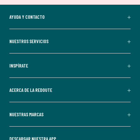
suscripción.
Al
AYUDA Y CONTACTO
suscribirte,
aceptas
recibir
NUESTROS SERVICIOS
comunicaciones
comerciales
personalizadas
INSPÍRATE
por
parte
de
ACERCA DE LA REDOUTE
La
Redoute.
Puedes
NUESTRAS MARCAS
darte
de
baja
DESCARGAR NUESTRA APP