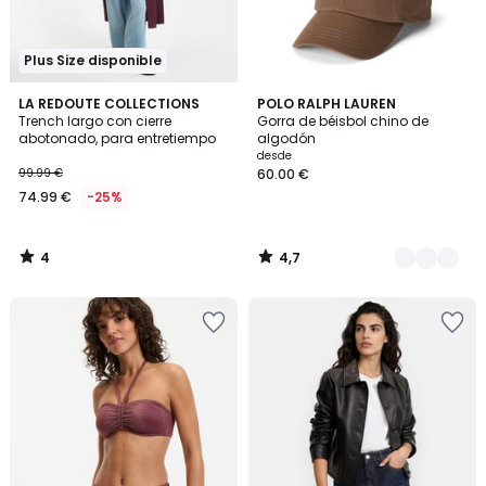
Plus Size disponible
4
4,7
LA REDOUTE COLLECTIONS
8
POLO RALPH LAUREN
/
/ 5
Trench largo con cierre
Gorra de béisbol chino de
Colores
5
abotonado, para entretiempo
algodón
desde
99.99 €
60.00 €
74.99 €
-25%
4
4,7
/
/
5
5