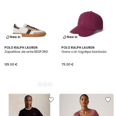
New in
New in
2
POLO RALPH LAUREN
POLO RALPH LAUREN
Zapatillas de ante BEDFORD
Gorra con logotipo bordado
Colores
135.00 €
75.00 €