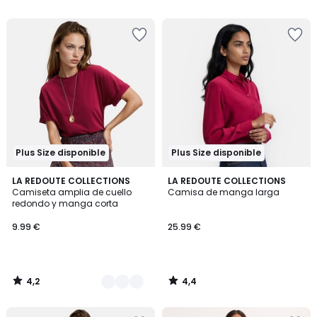
5
5
Plus Size disponible
Plus Size disponible
4,2
4,4
2
LA REDOUTE COLLECTIONS
LA REDOUTE COLLECTIONS
/ 5
/ 5
Camiseta amplia de cuello
Camisa de manga larga
Colores
redondo y manga corta
9.99 €
25.99 €
4,2
4,4
/
/
5
5