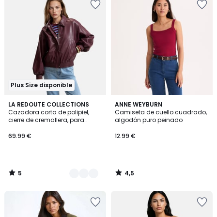
Plus Size disponible
5
4,5
2
LA REDOUTE COLLECTIONS
ANNE WEYBURN
/
/ 5
Cazadora corta de polipiel,
Camiseta de cuello cuadrado,
Colores
5
cierre de cremallera, para
algodón puro peinado
entretiempo
69.99 €
12.99 €
5
4,5
/
/
5
5