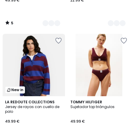
49.99 €
22.99 €
5
/
5
New in
LA REDOUTE COLLECTIONS
2
TOMMY HILFIGER
Jersey de rayas con cuello de
Sujetador top triángulos
Colores
polo
49.99 €
49.99 €