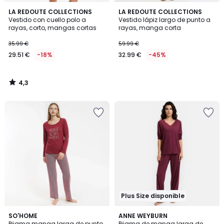
4,3
LA REDOUTE COLLECTIONS
LA REDOUTE COLLECTIONS
/ 5
Vestido con cuello polo a
Vestido lápiz largo de punto a
rayas, corto, mangas cortas
rayas, manga corta
35.99 €
59.99 €
29.51 €
-18%
32.99 €
-45%
4,3
/
5
Plus Size disponible
4,6
4,6
3
SO'HOME
ANNE WEYBURN
/ 5
/ 5
Pijama manga larga de punto
Pijama de manga larga de