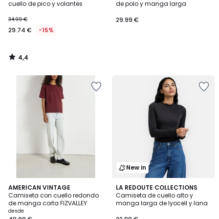
cuello de pico y volantes
de polo y manga larga
34.99 €
29.99 €
29.74 €
-15%
4,4
/
5
New in
5
4
AMERICAN VINTAGE
5
LA REDOUTE COLLECTIONS
/
Camiseta con cuello redondo
Camiseta de cuello alto y
Colores
Colores
5
de manga corta FIZVALLEY
manga larga de lyocell y lana
desde