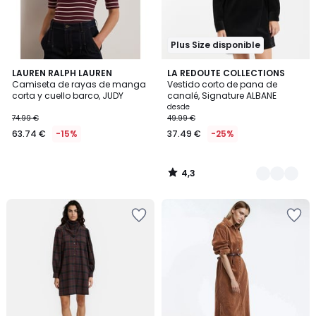
Plus Size disponible
4,3
LAUREN RALPH LAUREN
2
LA REDOUTE COLLECTIONS
/ 5
Camiseta de rayas de manga
Vestido corto de pana de
Colores
corta y cuello barco, JUDY
canalé, Signature ALBANE
desde
74.99 €
49.99 €
63.74 €
-15%
37.49 €
-25%
4,3
/
5