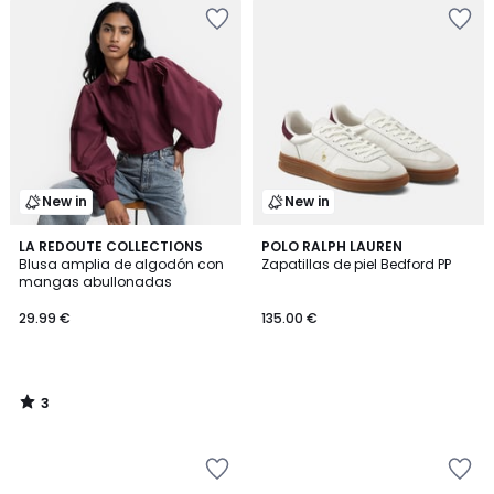
New in
New in
3
LA REDOUTE COLLECTIONS
POLO RALPH LAUREN
/
Blusa amplia de algodón con
Zapatillas de piel Bedford PP
5
mangas abullonadas
29.99 €
135.00 €
3
/
5