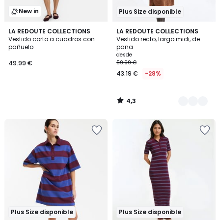
New in
Plus Size disponible
4,3
LA REDOUTE COLLECTIONS
3
LA REDOUTE COLLECTIONS
/ 5
Vestido corto a cuadros con
Vestido recto, largo midi, de
Colores
pañuelo
pana
desde
49.99 €
59.99 €
43.19 €
-28%
4,3
/
5
Plus Size disponible
Plus Size disponible