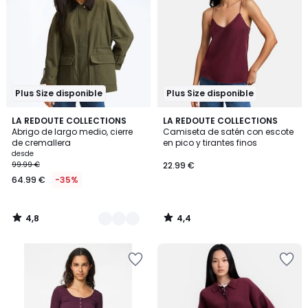
Plus Size disponible
Plus Size disponible
4,8
4,4
2
LA REDOUTE COLLECTIONS
LA REDOUTE COLLECTIONS
/ 5
/ 5
Abrigo de largo medio, cierre
Camiseta de satén con escote
Colores
de cremallera
en pico y tirantes finos
desde
99.99 €
22.99 €
64.99 €
-35%
4,8
4,4
/
/
5
5