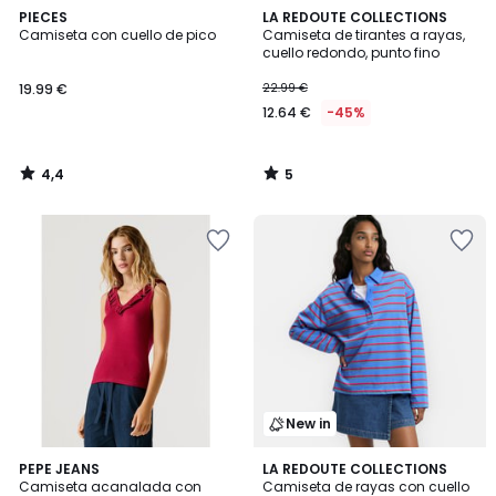
4,4
5
PIECES
LA REDOUTE COLLECTIONS
/ 5
/
Camiseta con cuello de pico
Camiseta de tirantes a rayas,
5
cuello redondo, punto fino
19.99 €
22.99 €
12.64 €
-45%
4,4
5
/
/
5
5
New in
4,4
PEPE JEANS
LA REDOUTE COLLECTIONS
/ 5
Camiseta acanalada con
Camiseta de rayas con cuello