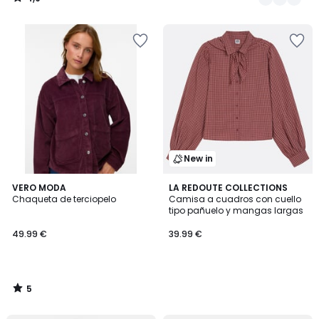
/
5
New in
5
VERO MODA
LA REDOUTE COLLECTIONS
/
Chaqueta de terciopelo
Camisa a cuadros con cuello
5
tipo pañuelo y mangas largas
49.99 €
39.99 €
5
/
5