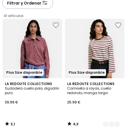
à
à
Filtrar y Ordenar
gauche
droite
41 artículos
Plus Size disponible
Plus Size disponible
3,1
4,3
LA REDOUTE COLLECTIONS
2
LA REDOUTE COLLECTIONS
/
/ 5
Sudadera cuello polo, algodón
Camiseta a rayas, cuello
Colores
5
puro
redondo, manga larga
39.99
39.99 €
25.99 €
€.
3,1
4,3
/
/