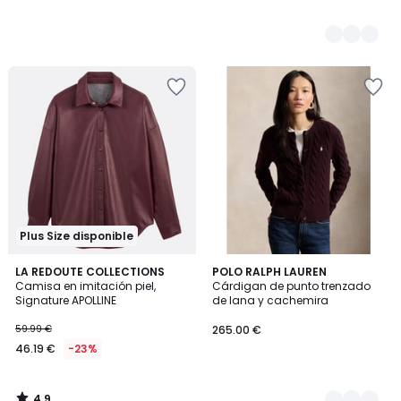
Plus Size disponible
4,9
LA REDOUTE COLLECTIONS
2
POLO RALPH LAUREN
/ 5
Camisa en imitación piel,
Cárdigan de punto trenzado
Colores
Signature APOLLINE
de lana y cachemira
59.99 €
265.00 €
46.19 €
-23%
4,9