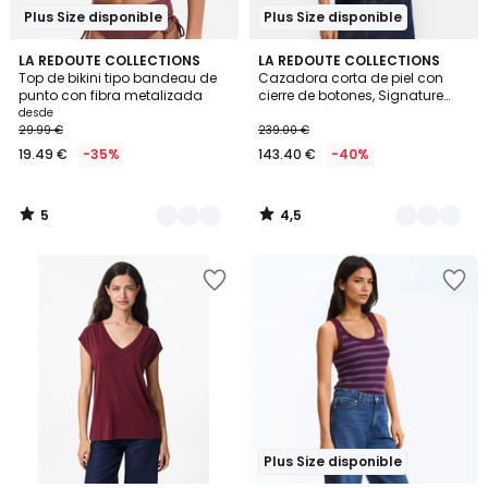
Plus Size disponible
Plus Size disponible
5
4,5
2
LA REDOUTE COLLECTIONS
2
LA REDOUTE COLLECTIONS
/
/ 5
Top de bikini tipo bandeau de
Cazadora corta de piel con
Colores
Colores
5
punto con fibra metalizada
cierre de botones, Signature
ABELLE
desde
29.99 €
239.00 €
19.49 €
-35%
143.40 €
-40%
5
4,5
/
/
5
5
Plus Size disponible