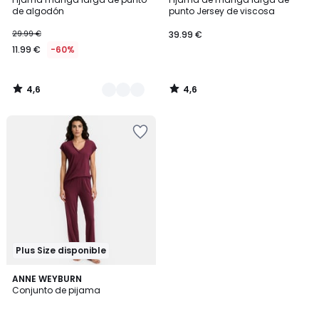
Colores
de algodón
punto Jersey de viscosa
29.99 €
39.99 €
11.99 €
-60%
4,6
4,6
/
/
5
5
Plus Size disponible
4,7
ANNE WEYBURN
/ 5
Conjunto de pijama