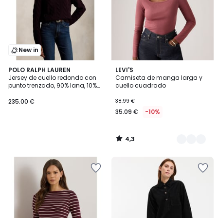
New in
4,3
POLO RALPH LAUREN
2
LEVI'S
/ 5
Jersey de cuello redondo con
Camiseta de manga larga y
Colores
punto trenzado, 90% lana, 10%
cuello cuadrado
cachemira
235.00 €
38.99 €
35.09 €
-10%
4,3
/
5