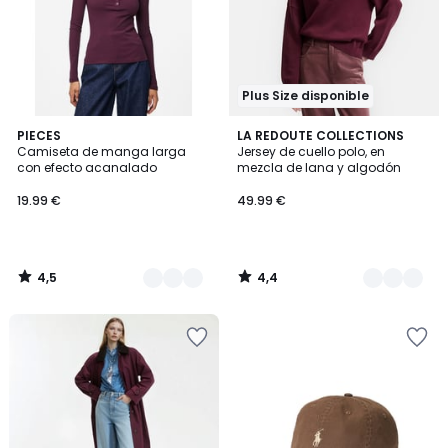
Plus Size disponible
4,5
4,4
2
PIECES
3
LA REDOUTE COLLECTIONS
/ 5
/ 5
Camiseta de manga larga
Jersey de cuello polo, en
Colores
Colores
con efecto acanalado
mezcla de lana y algodón
19.99 €
49.99 €
4,5
4,4
/
/
5
5