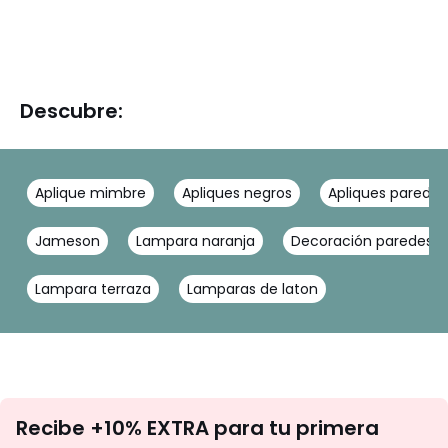
Descubre:
Aplique mimbre
Apliques negros
Apliques pared 
Jameson
Lampara naranja
Decoración paredes
Lampara terraza
Lamparas de laton
No
Recibe +10% EXTRA para tu primera
te