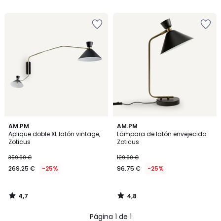
5
5
€
25%
descuento
aplicado.
4,7
4,8
AM.PM
AM.PM
/ 5
/ 5
Aplique doble XL latón vintage,
Lámpara de latón envejecido
Zoticus
Zoticus
359.00 €
129.00 €
269.25 €
-25%
96.75 €
-25%
4,7
4,8
/
/
5
5
Página 1 de 1