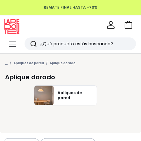
REMATE FINAL HASTA -70%
Devoluciones hasta 100 días
Ir
a
La
la
Redoute
Menu
Buscar
cesta
Últimos
...
artículos
Apliques de pared
Aplique dorado
vistos
Aplique dorado
Apliques de
pared