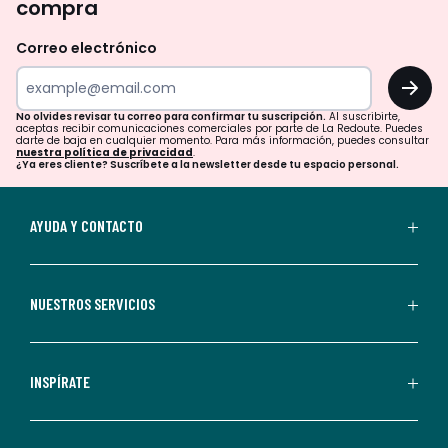
compra
olvides
revisar
Correo electrónico
tu
OK
correo
para
No olvides revisar tu correo para confirmar tu suscripción.
Al suscribirte,
aceptas recibir comunicaciones comerciales por parte de La Redoute. Puedes
confirmar
darte de baja en cualquier momento. Para más información, puedes consultar
nuestra política de privacidad
.
tu
¿Ya eres cliente? Suscríbete a la newsletter desde tu espacio personal.
suscripción.
Al
AYUDA Y CONTACTO
suscribirte,
aceptas
recibir
NUESTROS SERVICIOS
comunicaciones
comerciales
personalizadas
INSPÍRATE
por
parte