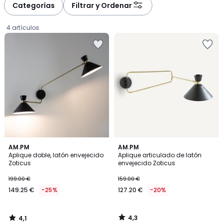
Categorías
Filtrar y Ordenar
4 artículos
4,1
4,3
AM.PM
AM.PM
/ 5
/ 5
Aplique doble, latón envejecido
Aplique articulado de latón
Zoticus
envejecido Zoticus
149.25
199.00 €
159.00 €
€
149.25 €
-25%
127.20 €
-20%
en
lugar
de
4,3
4,1
199.00
/
/