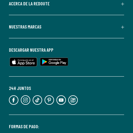
de
ACERCA DE LA REDOUTE
La
Redoute.
Puedes
NUESTRAS MARCAS
darte
de
baja
DESCARGAR NUESTRA APP
en
cualquier
momento.
Para
más
24H JUNTOS
información,
puedes
consultar
nuestra
<2>política
FORMAS DE PAGO: