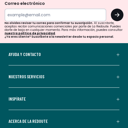
revisar
Correo electrónico
tu
OK
correo
para
No olvides revisar tu correo para confirmar tu suscripción.
Al suscribirte,
aceptas recibir comunicaciones comerciales por parte de La Redoute. Puedes
confirmar
darte de baja en cualquier momento. Para más información, puedes consultar
nuestra política de privacidad
.
tu
¿Ya eres cliente? Suscríbete a la newsletter desde tu espacio personal.
suscripción.
Al
AYUDA Y CONTACTO
suscribirte,
aceptas
recibir
NUESTROS SERVICIOS
comunicaciones
comerciales
personalizadas
INSPÍRATE
por
parte
de
ACERCA DE LA REDOUTE
La