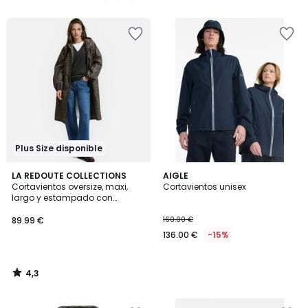
5
5
en
lugar
de
79.99
€
40%
descuento
aplicado.
Plus Size disponible
4,3
LA REDOUTE COLLECTIONS
AIGLE
/ 5
Cortavientos oversize, maxi,
Cortavientos unisex
largo y estampado con
capucha
89.99 €
160.00 €
136.00 €
-15%
4,3
/
5