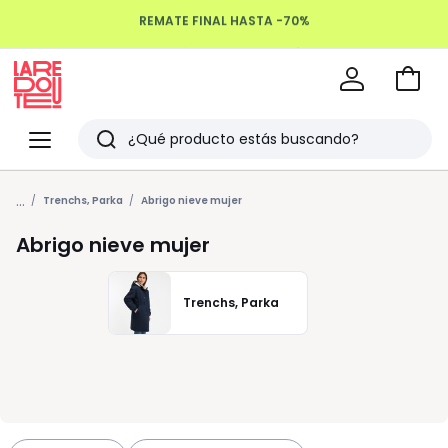
REMATE FINAL HASTA -70%
Devoluciones hasta 100 días
Ir
a
La
la
Redoute
Menu
Buscar
cesta
Últimos
...
artículos
Trenchs, Parka
Abrigo nieve mujer
vistos
Abrigo nieve mujer
Trenchs, Parka