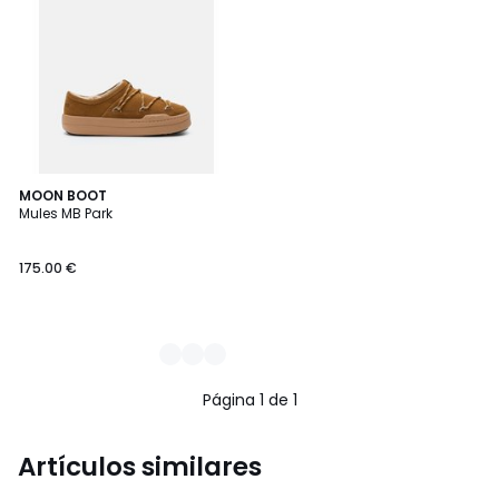
2
MOON BOOT
Mules MB Park
Colores
175.00 €
Página 1 de 1
Artículos similares