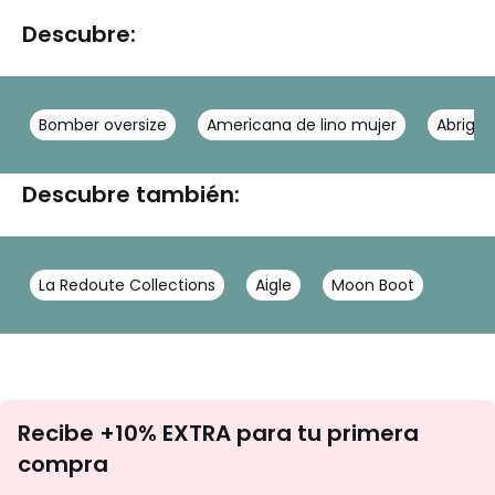
Descubre:
Bomber oversize
Americana de lino mujer
Abrigo 
Descubre también:
La Redoute Collections
Aigle
Moon Boot
No
Recibe +10% EXTRA para tu primera
te
compra
olvides