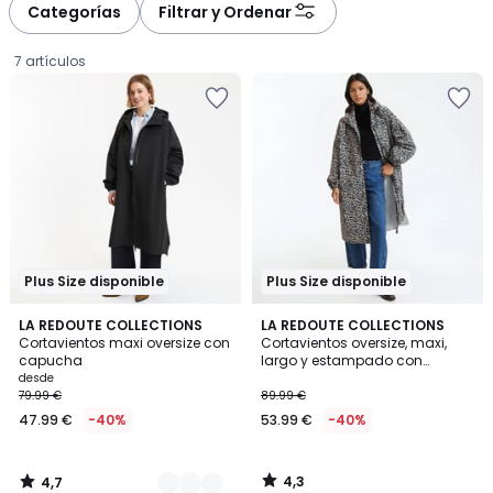
Categorías
Filtrar y Ordenar
7 artículos
Plus Size disponible
Plus Size disponible
4,7
4,3
2
LA REDOUTE COLLECTIONS
LA REDOUTE COLLECTIONS
/ 5
/ 5
Cortavientos maxi oversize con
Cortavientos oversize, maxi,
Colores
capucha
largo y estampado con
Precio
capucha
desde
79.99 €
89.99 €
a
47.99 €
-40%
53.99 €
-40%
partir
de
47.99
4,3
4,7
€
/
/