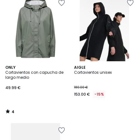
4
ONLY
AIGLE
/
Cortavientos con capucha de
Cortavientos unisex
5
largo medio
49.99 €
180.00 €
153.00 €
-15%
4
/
5