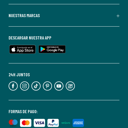
Redoute.
Puedes
NUESTRAS MARCAS
darte
de
baja
DESCARGAR NUESTRA APP
en
cualquier
momento.
Para
más
24H JUNTOS
información,
puedes
consultar
nuestra
<2>política
FORMAS DE PAGO:
de
privacidad</2>.