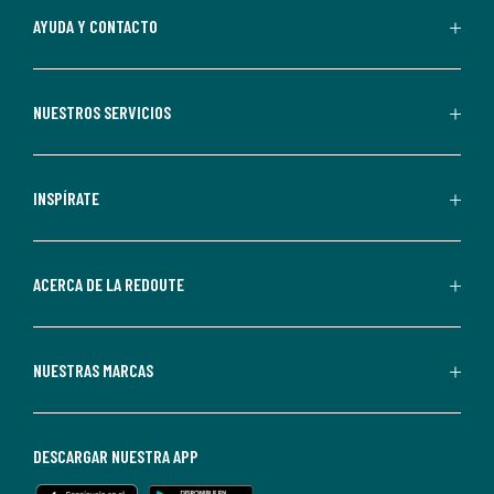
Al
AYUDA Y CONTACTO
suscribirte,
aceptas
recibir
NUESTROS SERVICIOS
comunicaciones
comerciales
personalizadas
INSPÍRATE
por
parte
de
ACERCA DE LA REDOUTE
La
Redoute.
Puedes
NUESTRAS MARCAS
darte
de
baja
DESCARGAR NUESTRA APP
en