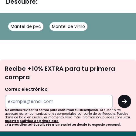
Descubre:
Mantel de pvc
Mantel de vinilo
No
Recibe +10% EXTRA para tu primera
te
compra
olvides
revisar
Correo electrónico
tu
OK
correo
para
No olvides revisar tu correo para confirmar tu suscripción.
Al suscribirte,
aceptas recibir comunicaciones comerciales por parte de La Redoute. Puedes
confirmar
darte de baja en cualquier momento. Para más información, puedes consultar
nuestra política de privacidad
.
tu
¿Ya eres cliente? Suscríbete a la newsletter desde tu espacio personal.
suscripción.