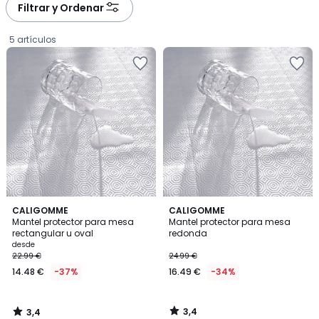
Filtrar y Ordenar
5 artículos
3,4
3,4
CALIGOMME
CALIGOMME
/ 5
/ 5
Mantel protector para mesa
Mantel protector para mesa
rectangular u oval
redonda
Precio
desde
22.99 €
24.99 €
a
14.48 €
-37%
16.49 €
-34%
partir
de
14.48
3,4
3,4
€
/
/