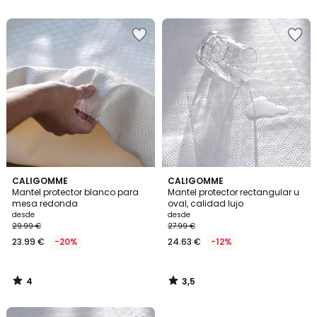
5
5
en
lugar
de
22.99
€
37%
descuento
aplicado.
4
3,5
CALIGOMME
CALIGOMME
/
/ 5
Mantel protector blanco para
Mantel protector rectangular u
5
mesa redonda
oval, calidad lujo
desde
desde
29.99 €
27.99 €
23.99 €
-20%
24.63 €
-12%
4
3,5
/
/
5
5