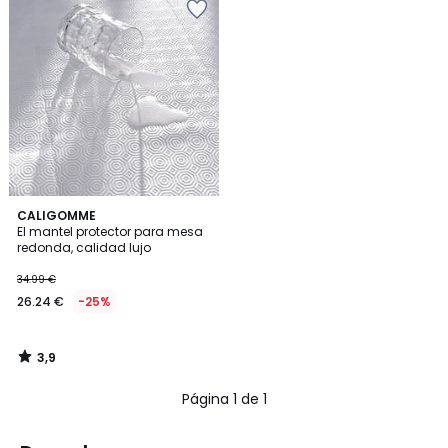
3,9
CALIGOMME
/ 5
El mantel protector para mesa
redonda, calidad lujo
34.99 €
26.24 €
-25%
3,9
/
5
Página 1 de 1