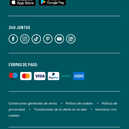
cualquier
momento.
Para
más
24H JUNTOS
información,
puedes
consultar
nuestra
<2>política
FORMAS DE PAGO:
de
privacidad</2>.
Condiciones generales de venta
Politica de cookies
Politica de
privacidad
*Condiciones de la oferta en la web
Gestionar mis
cookies