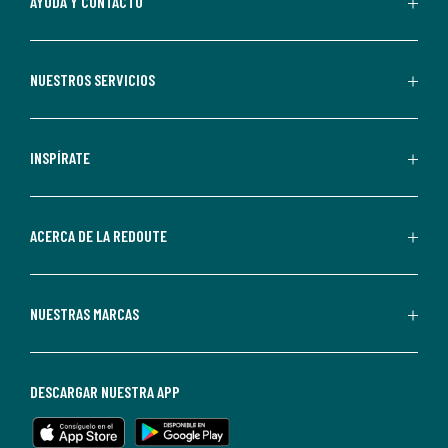
AYUDA Y CONTACTO
suscribirte,
aceptas
recibir
NUESTROS SERVICIOS
comunicaciones
comerciales
personalizadas
INSPÍRATE
por
parte
de
ACERCA DE LA REDOUTE
La
Redoute.
Puedes
NUESTRAS MARCAS
darte
de
baja
DESCARGAR NUESTRA APP
en
cualquier