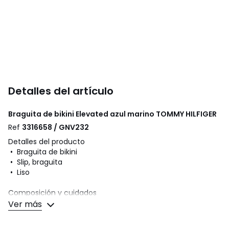
Detalles del artículo
Braguita de bikini Elevated azul marino
TOMMY HILFIGER
Ref
3316658 / GNV232
Detalles del producto
• Braguita de bikini
• Slip, braguita
• Liso
Composición y cuidados
• 83% poliamida y 17% elastán
Ver más
• Para su cuidado, te recomendamos seguir los consejos
indicados en la etiqueta