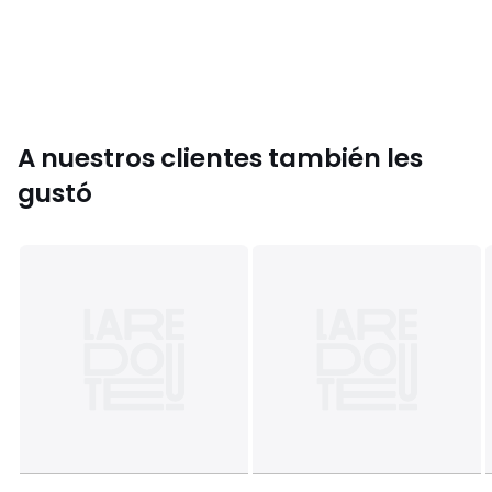
Colores
Azul marino
Tallas
XS, S, M, L
A nuestros clientes también les
gustó