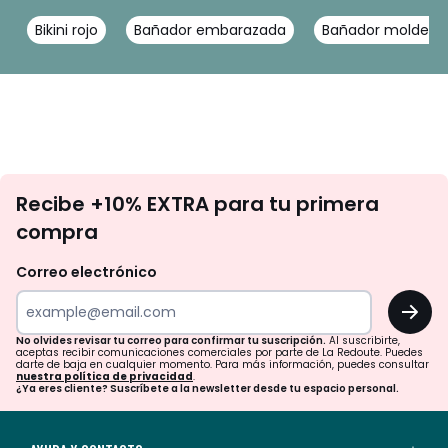
Bikini rojo
Bañador embarazada
Bañador moldead
No
Recibe +10% EXTRA para tu primera
te
compra
olvides
revisar
Correo electrónico
tu
OK
correo
para
No olvides revisar tu correo para confirmar tu suscripción.
Al suscribirte,
aceptas recibir comunicaciones comerciales por parte de La Redoute. Puedes
confirmar
darte de baja en cualquier momento. Para más información, puedes consultar
nuestra política de privacidad
.
tu
¿Ya eres cliente? Suscríbete a la newsletter desde tu espacio personal.
suscripción.
Al