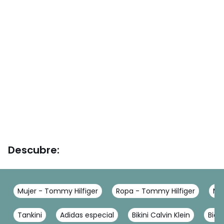
Descubre:
Mujer - Tommy Hilfiger
Ropa - Tommy Hilfiger
Mo
Tankini
Adidas especial
Bikini Calvin Klein
Biqu