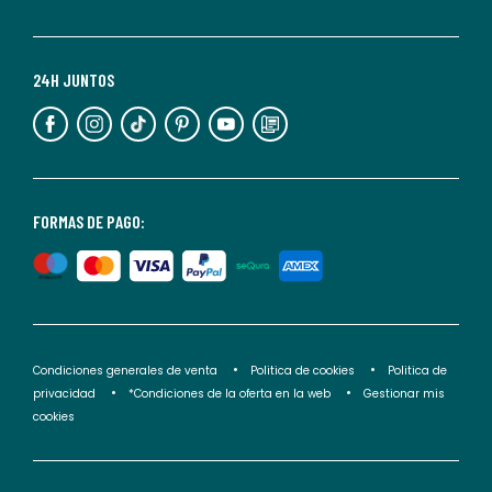
momento.
Para
más
24H JUNTOS
información,
puedes
consultar
nuestra
<2>política
FORMAS DE PAGO:
de
privacidad</2>.
Condiciones generales de venta
Politica de cookies
Politica de
privacidad
*Condiciones de la oferta en la web
Gestionar mis
cookies