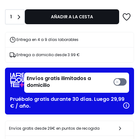
Cantidad
1
AÑADIR A LA CESTA
Entrega en 4 a 9 días laborables
Entrega a domicilio desde
3.99 €
Envíos gratis ilimitados a
domicilio
Pruébalo gratis durante 30 días. Luego 29,99
€ / año.
Envíos gratis desde 29€ en puntos de recogida