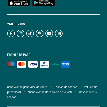
cualquier
momento.
Para
más
24H JUNTOS
información,
puedes
consultar
nuestra
<2>política
FORMAS DE PAGO:
de
privacidad</2>.
Condiciones generales de venta
Politica de cookies
Politica de
privacidad
*Condiciones de la oferta en la web
Gestionar mis
cookies