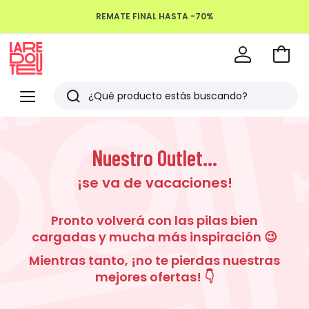
REMATE FINAL HASTA -70%
Devoluciones hasta 100 días
Ir
a
La
la
Redoute
Menu
Buscar
cesta
Últimos
artículos
Nuestro Outlet...
vistos
¡se va de vacaciones!
Pronto volverá con las pilas bien
cargadas y mucha más inspiración 😉
Mientras tanto, ¡no te pierdas nuestras
mejores ofertas! 👇