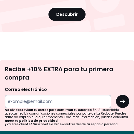
Descubrir
No
Recibe +10% EXTRA para tu primera
te
compra
olvides
revisar
Correo electrónico
tu
OK
correo
para
No olvides revisar tu correo para confirmar tu suscripción.
Al suscribirte,
aceptas recibir comunicaciones comerciales por parte de La Redoute. Puedes
confirmar
darte de baja en cualquier momento. Para más información, puedes consultar
nuestra política de privacidad
.
tu
¿Ya eres cliente? Suscríbete a la newsletter desde tu espacio personal.
suscripción.