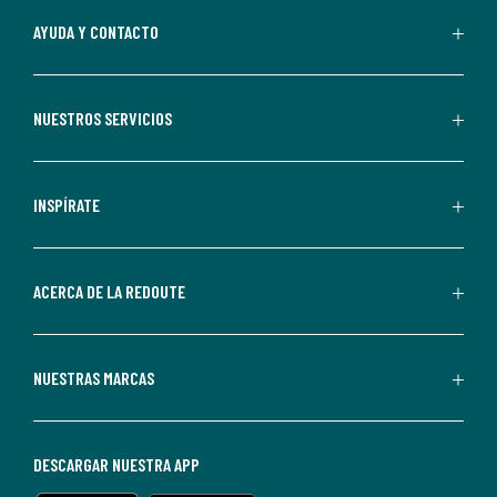
Al
AYUDA Y CONTACTO
suscribirte,
aceptas
recibir
NUESTROS SERVICIOS
comunicaciones
comerciales
personalizadas
INSPÍRATE
por
parte
de
ACERCA DE LA REDOUTE
La
Redoute.
Puedes
NUESTRAS MARCAS
darte
de
baja
DESCARGAR NUESTRA APP
en