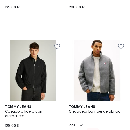
139.00
139.00 €
200.00 €
€.
TOMMY JEANS
TOMMY JEANS
Cazadora ligera con
Chaqueta bomber de abrigo
cremallera
129.00 €
229.00 €