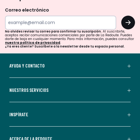
revisar
Correo electrónico
tu
OK
correo
para
No olvides revisar tu correo para confirmar tu suscripción.
Al suscribirte,
aceptas recibir comunicaciones comerciales por parte de La Redoute. Puedes
confirmar
darte de baja en cualquier momento. Para más información, puedes consultar
nuestra política de privacidad
.
tu
¿Ya eres cliente? Suscríbete a la newsletter desde tu espacio personal.
suscripción.
Al
AYUDA Y CONTACTO
suscribirte,
aceptas
recibir
NUESTROS SERVICIOS
comunicaciones
comerciales
personalizadas
INSPÍRATE
por
parte
de
ACERCA DE LA REDOUTE