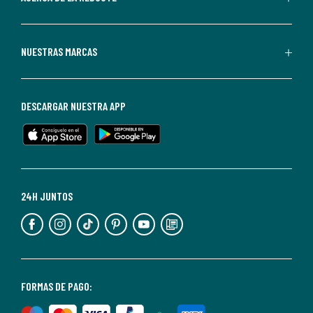
La
Redoute.
Puedes
NUESTRAS MARCAS
darte
de
baja
DESCARGAR NUESTRA APP
en
cualquier
momento.
Para
más
24H JUNTOS
información,
puedes
consultar
nuestra
<2>política
FORMAS DE PAGO:
de