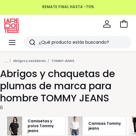
REMATE FINAL HASTA -70%
Devoluciones hasta 100 días
Ir
a
La
la
Redoute
Menu
Buscar
cesta
Últimos
...
artículos
Abrigos y cazadoras
TOMMY JEANS
Abrigos y chaquetas de
vistos
plumas de marca para
hombre TOMMY JEANS
8
Camisetas y
Camisas Tommy
polos Tommy
jeans
jeans