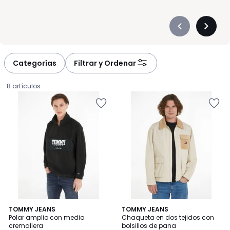
Précédent
Suivan
-
-
défiler
défiler
à
à
Categorías
Filtrar y Ordenar
gauche
droite
8 artículos
TOMMY JEANS
TOMMY JEANS
Polar amplio con media
Chaqueta en dos tejidos con
cremallera
bolsillos de pana