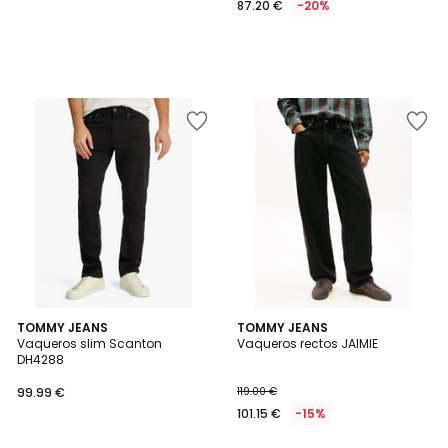
87.20 €
-20%
1
TOMMY JEANS
TOMMY JEANS
/
Vaqueros slim Scanton
Vaqueros rectos JAIMIE
5
DH4288
99.99 €
119.00 €
101.15 €
-15%