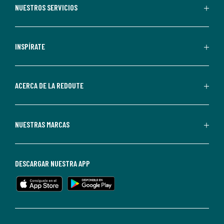
recibir
NUESTROS SERVICIOS
comunicaciones
comerciales
personalizadas
INSPÍRATE
por
parte
de
ACERCA DE LA REDOUTE
La
Redoute.
Puedes
NUESTRAS MARCAS
darte
de
baja
DESCARGAR NUESTRA APP
en
cualquier
momento.
Para