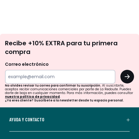
No
Recibe +10% EXTRA para tu primera
te
compra
olvides
revisar
Correo electrónico
tu
OK
correo
para
No olvides revisar tu correo para confirmar tu suscripción.
Al suscribirte,
aceptas recibir comunicaciones comerciales por parte de La Redoute. Puedes
confirmar
darte de baja en cualquier momento. Para más información, puedes consultar
nuestra política de privacidad
.
tu
¿Ya eres cliente? Suscríbete a la newsletter desde tu espacio personal.
suscripción.
Al
AYUDA Y CONTACTO
suscribirte,
aceptas