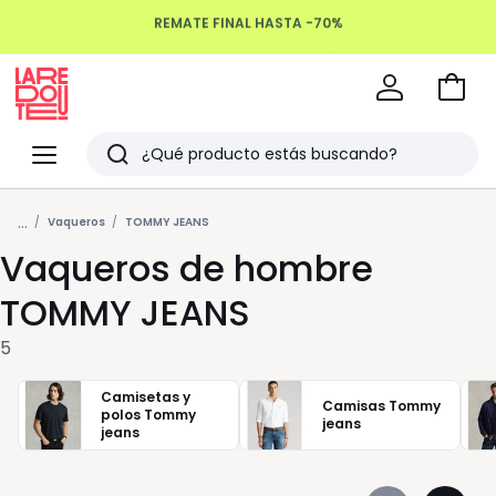
REMATE FINAL HASTA -70%
Devoluciones hasta 100 días
Ir
a
La
la
Redoute
Menu
Buscar
cesta
Últimos
...
artículos
Vaqueros
TOMMY JEANS
Vaqueros de hombre
vistos
TOMMY JEANS
5
Camisetas y
Camisas Tommy
polos Tommy
jeans
jeans