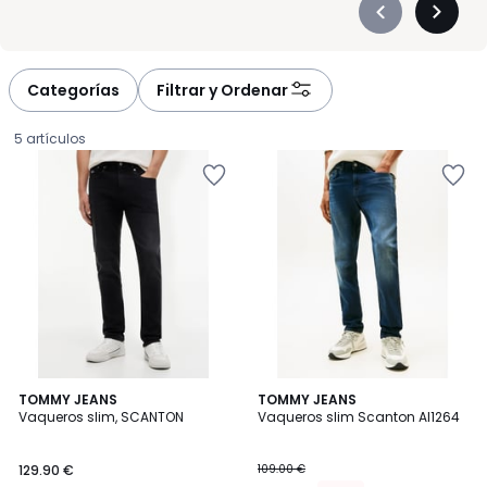
Précédent
Suivan
-
-
défiler
défiler
à
à
Categorías
Filtrar y Ordenar
gauche
droite
5 artículos
TOMMY JEANS
TOMMY JEANS
Vaqueros slim, SCANTON
Vaqueros slim Scanton AI1264
129.90
129.90 €
109.00 €
€.