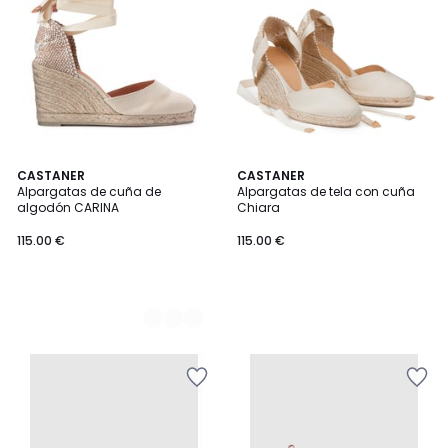
2
CASTANER
CASTANER
Alpargatas de cuña de
Alpargatas de tela con cuña
Colores
algodón CARINA
Chiara
115.00 €
115.00 €