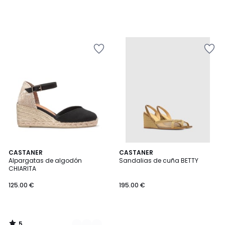
5
2
CASTANER
CASTANER
/
Alpargatas de algodón
Sandalias de cuña BETTY
Colores
5
CHIARITA
125.00 €
195.00 €
5