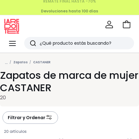
Devoluciones hasta 100 días
Ir
a
La
la
Redoute
Menu
Buscar
cesta
Últimos
...
artículos
Zapatos
CASTANER
Zapatos de marca de mujer
vistos
CASTANER
20
Filtrar y Ordenar
20 artículos