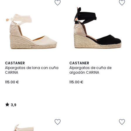
3,9
CASTANER
CASTANER
/ 5
Alpargatas de lona con cuña
Alpargatas de cuña de
CARINA
algodón CARINA
115.00
115.00 €
115.00 €
€.
3,9
/
5