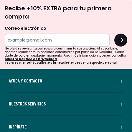
No
Recibe +10% EXTRA para tu primera
te
compra
olvides
revisar
Correo electrónico
tu
OK
correo
para
No olvides revisar tu correo para confirmar tu suscripción.
Al suscribirte,
aceptas recibir comunicaciones comerciales por parte de La Redoute. Puedes
confirmar
darte de baja en cualquier momento. Para más información, puedes consultar
nuestra política de privacidad
.
tu
¿Ya eres cliente? Suscríbete a la newsletter desde tu espacio personal.
suscripción.
Al
AYUDA Y CONTACTO
suscribirte,
aceptas
recibir
NUESTROS SERVICIOS
comunicaciones
comerciales
personalizadas
INSPÍRATE