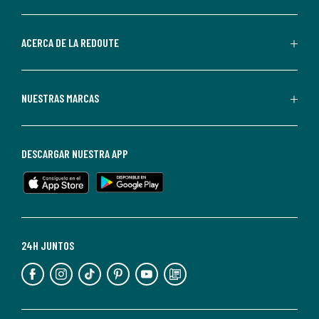
por
parte
de
ACERCA DE LA REDOUTE
La
Redoute.
Puedes
NUESTRAS MARCAS
darte
de
baja
DESCARGAR NUESTRA APP
en
cualquier
momento.
Para
más
24H JUNTOS
información,
puedes
consultar
nuestra