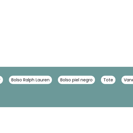
r
Bolso Ralph Lauren
Bolso piel negro
Tote
Van