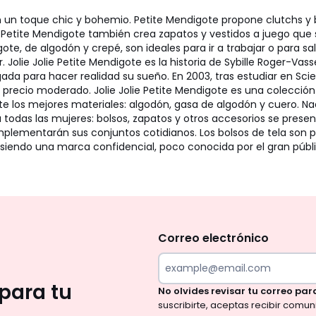
 un toque chic y bohemio. Petite Mendigote propone clutchs y b
 Petite Mendigote también crea zapatos y vestidos a juego que s
te, de algodón y crepé, son ideales para ir a trabajar o para sa
 Jolie Jolie Petite Mendigote es la historia de Sybille Roger-Vas
gada para hacer realidad su sueño. En 2003, tras estudiar en Sci
n precio moderado. Jolie Jolie Petite Mendigote es una colecció
los mejores materiales: algodón, gasa de algodón y cuero. Nada d
e a todas las mujeres: bolsos, zapatos y otros accesorios se pr
plementarán sus conjuntos cotidianos. Los bolsos de tela son pe
siendo una marca confidencial, poco conocida por el gran públic
No
te
olvides
Correo electrónico
revisar
tu
para tu
No olvides revisar tu correo par
correo
suscribirte, aceptas recibir comu
para