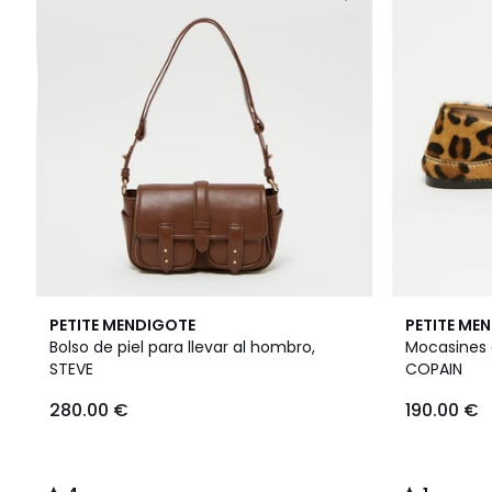
4
1
PETITE MENDIGOTE
PETITE ME
/
/
Bolso de piel para llevar al hombro,
Mocasines 
5
5
STEVE
COPAIN
280.00 €
190.00 €