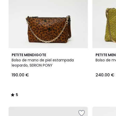
5
PETITE MENDIGOTE
PETITE ME
/
Bolso de mano de piel estampada
Bolso de ma
5
leopardo, SERION PONY
190.00 €
240.00 €
5
/
5