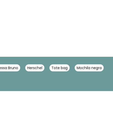
essa Bruno
Herschel
Tote bag
Mochila negra