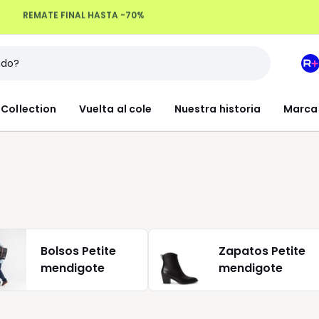
Devoluciones hasta 100 días
M
e
L
Collection
Vuelta al cole
Nuestra historia
Marca
R
+
Bolsos Petite
Zapatos Petite
mendigote
mendigote