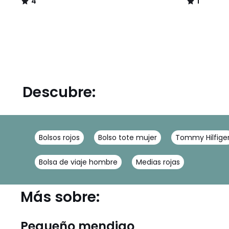
4
1
/
/
5
5
Descubre:
Bolsos rojos
Bolso tote mujer
Tommy Hilfige
Bolsa de viaje hombre
Medias rojas
Más sobre:
Pequeño mendigo