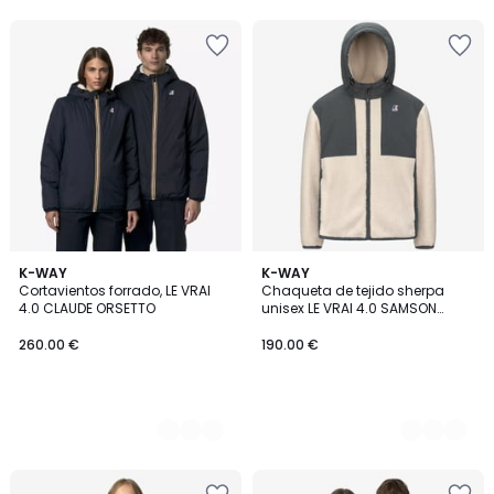
5
4
K-WAY
2
K-WAY
Cortavientos forrado, LE VRAI
Chaqueta de tejido sherpa
Colores
Colores
4.0 CLAUDE ORSETTO
unisex LE VRAI 4.0 SAMSON
ORSETTO
260.00 €
190.00 €