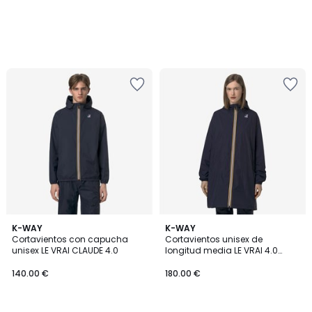
3,8
5
12
K-WAY
4
K-WAY
/ 5
/
Cortavientos con capucha
Cortavientos unisex de
Colores
Colores
5
unisex LE VRAI CLAUDE 4.0
longitud media LE VRAI 4.0
EIFFELEAST
140.00 €
180.00 €