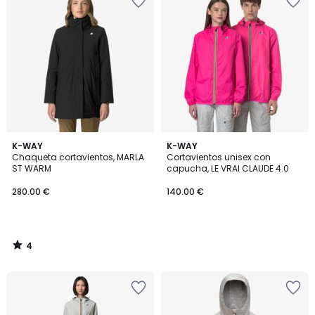
4
K-WAY
K-WAY
/
Chaqueta cortavientos, MARLA
Cortavientos unisex con
5
ST WARM
capucha, LE VRAI CLAUDE 4.0
280.00 €
140.00 €
4
/
5