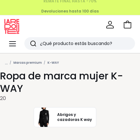
Devoluciones hasta 100 días
Ir
a
La
la
Redoute
Menu
Buscar
cesta
Últimos
...
artículos
Marcas premium
K-WAY
Ropa de marca mujer K-
vistos
WAY
20
Abrigos y
cazadoras K way