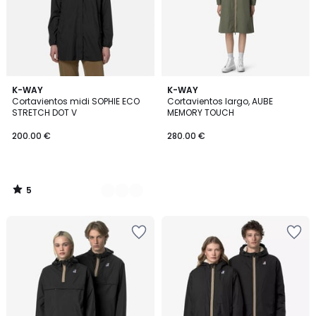
5
2
K-WAY
K-WAY
/
Cortavientos midi SOPHIE ECO
Cortavientos largo, AUBE
Colores
5
STRETCH DOT V
MEMORY TOUCH
200.00 €
280.00 €
5
/
5