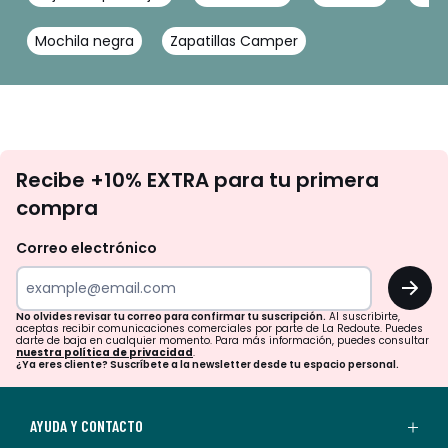
Mochila negra
Zapatillas Camper
No
Recibe +10% EXTRA para tu primera
te
compra
olvides
revisar
Correo electrónico
tu
OK
correo
para
No olvides revisar tu correo para confirmar tu suscripción.
Al suscribirte,
aceptas recibir comunicaciones comerciales por parte de La Redoute. Puedes
confirmar
darte de baja en cualquier momento. Para más información, puedes consultar
nuestra política de privacidad
.
tu
¿Ya eres cliente? Suscríbete a la newsletter desde tu espacio personal.
suscripción.
Al
AYUDA Y CONTACTO