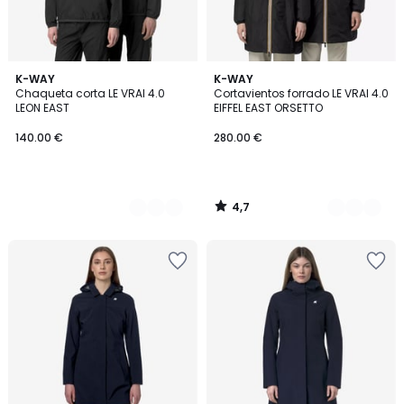
4,7
2
K-WAY
3
K-WAY
/ 5
Chaqueta corta LE VRAI 4.0
Cortavientos forrado LE VRAI 4.0
Colores
Colores
LEON EAST
EIFFEL EAST ORSETTO
140.00 €
280.00 €
4,7
/
5