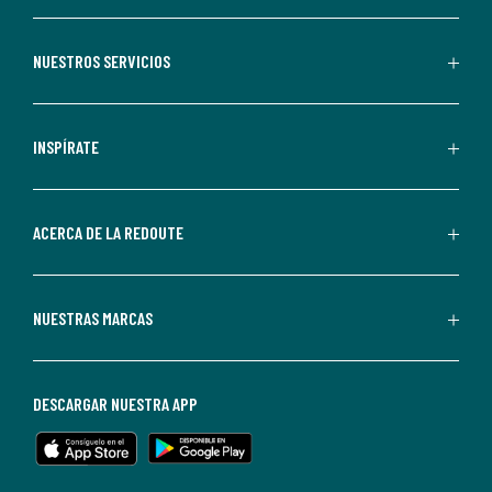
suscribirte,
aceptas
recibir
NUESTROS SERVICIOS
comunicaciones
comerciales
personalizadas
INSPÍRATE
por
parte
de
ACERCA DE LA REDOUTE
La
Redoute.
Puedes
NUESTRAS MARCAS
darte
de
baja
DESCARGAR NUESTRA APP
en
cualquier
momento.