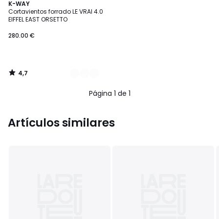
4,7
2
K-WAY
/ 5
Cortavientos forrado LE VRAI 4.0
Colores
EIFFEL EAST ORSETTO
280.00 €
4,7
/
5
Página 1 de 1
Artículos similares