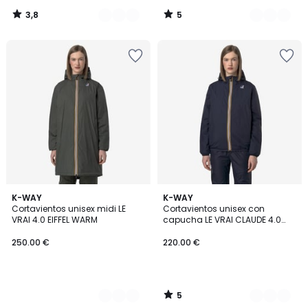
3,8
5
/
/
5
5
5
4
K-WAY
2
K-WAY
/
Cortavientos unisex midi LE
Cortavientos unisex con
Colores
Colores
5
VRAI 4.0 EIFFEL WARM
capucha LE VRAI CLAUDE 4.0
WARM
250.00 €
220.00 €
5
/