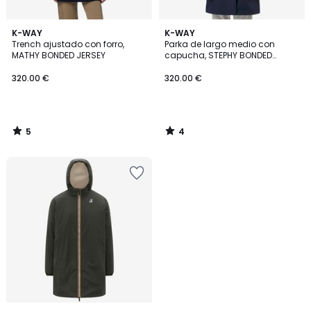
5
4
K-WAY
K-WAY
/
/
Trench ajustado con forro,
Parka de largo medio con
5
5
MATHY BONDED JERSEY
capucha, STEPHY BONDED
JERSEY
320.00 €
320.00 €
5
4
/
/
5
5