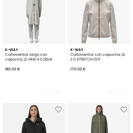
3
K-WAY
3
K-WAY
Cortavientos largo con
Cortavientos con capucha, LIL
Colores
Colores
capucha, LE VRAI 4.0 DELIA
2.0 STRETCH DOT
180.00 €
170.00 €