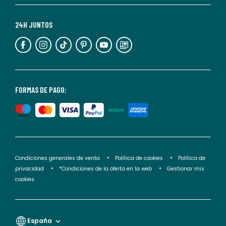
Para
más
24H JUNTOS
información,
puedes
consultar
nuestra
<2>política
FORMAS DE PAGO:
de
privacidad</2>.
Condiciones generales de venta
Politica de cookies
Politica de
privacidad
*Condiciones de la oferta en la web
Gestionar mis
cookies
España