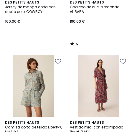
5
DES PETITS HAUTS
DES PETITS HAUTS
/
Jersey de manga corta con
Chaleco de cuello redondo
5
cuello polo, COWBOY
ALIBABA
160.00 €
180.00 €
5
/
5
DES PETITS HAUTS
DES PETITS HAUTS
Camisa corta de tejido Liberty®,
Vestido midi con estampado
UMALYA
floral, ELALY