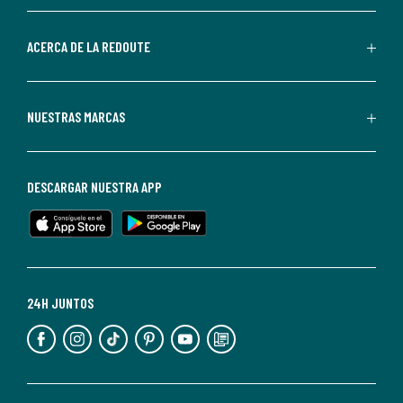
parte
de
ACERCA DE LA REDOUTE
La
Redoute.
Puedes
NUESTRAS MARCAS
darte
de
baja
DESCARGAR NUESTRA APP
en
cualquier
momento.
Para
más
24H JUNTOS
información,
puedes
consultar
nuestra