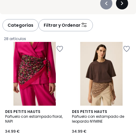
Précédent
Suivan
-
-
défiler
défiler
à
à
Categorías
Filtrar y Ordenar
gauche
droite
28 artículos
5
DES PETITS HAUTS
DES PETITS HAUTS
/
Pañuelo con estampado floral,
Pañuelo con estampado de
5
NAPI
leopardo NYMINE
34.99
34.99 €
34.99 €
€.