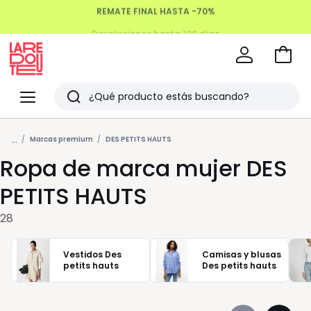
Devoluciones hasta 100 días
Ir
a
La
la
Redoute
Menu
Buscar
cesta
Últimos
...
artículos
Marcas premium
DES PETITS HAUTS
Ropa de marca mujer DES
vistos
PETITS HAUTS
28
Vestidos Des
Camisas y blusas
petits hauts
Des petits hauts