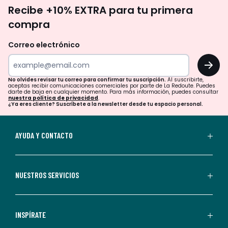
No
Recibe +10% EXTRA para tu primera
te
compra
olvides
revisar
Correo electrónico
tu
OK
correo
para
No olvides revisar tu correo para confirmar tu suscripción.
Al suscribirte,
aceptas recibir comunicaciones comerciales por parte de La Redoute. Puedes
confirmar
darte de baja en cualquier momento. Para más información, puedes consultar
nuestra política de privacidad
.
tu
¿Ya eres cliente? Suscríbete a la newsletter desde tu espacio personal.
suscripción.
Al
AYUDA Y CONTACTO
suscribirte,
aceptas
recibir
NUESTROS SERVICIOS
comunicaciones
comerciales
personalizadas
INSPÍRATE
por