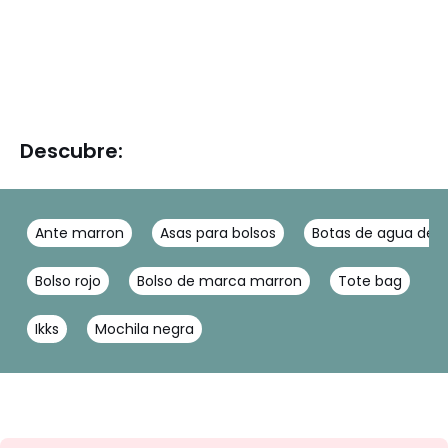
Descubre:
Ante marron
Asas para bolsos
Botas de agua de 
Bolso rojo
Bolso de marca marron
Tote bag
G
Ikks
Mochila negra