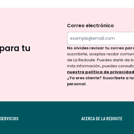
No
te
olvides
Correo electrónico
revisar
tu
para tu
No olvides revisar tu correo par
correo
suscribirte, aceptas recibir comu
para
de La Redoute. Puedes darte de b
confirmar
más información, puedes consult
tu
nuestra política de privacida
¿Ya eres cliente? Suscríbete a l
suscripción.
personal.
Al
suscribirte,
aceptas
recibir
SERVICIOS
comunicaciones
ACERCA DE LA REDOUTE
comerciales