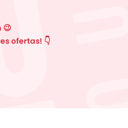
 😉
s ofertas! 👇