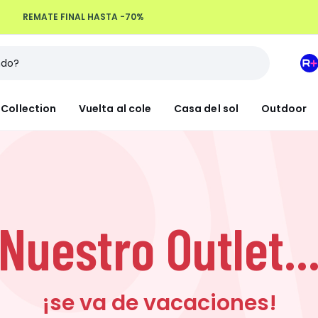
REMATE FINAL HASTA -70%
M
e
L
Collection
Vuelta al cole
Casa del sol
Outdoor
R
+
Nuestro Outlet..
¡se va de vacaciones!