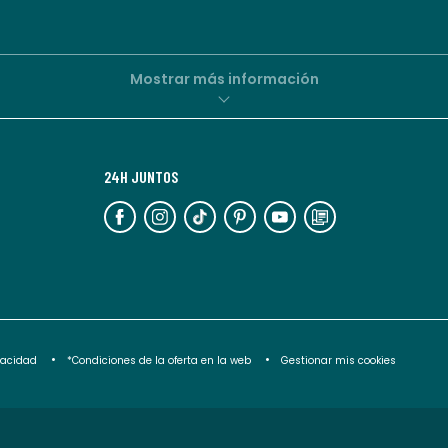
personalizadas
por
parte
de
Mostrar más información
La
Redoute.
Puedes
24H JUNTOS
darte
de
baja
en
cualquier
momento.
Para
ivacidad
*Condiciones de la oferta en la web
Gestionar mis cookies
más
información,
puedes