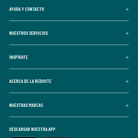
Al
AYUDA Y CONTACTO
suscribirte,
aceptas
recibir
NUESTROS SERVICIOS
comunicaciones
comerciales
personalizadas
INSPÍRATE
por
parte
de
ACERCA DE LA REDOUTE
La
Redoute.
Puedes
NUESTRAS MARCAS
darte
de
baja
DESCARGAR NUESTRA APP
en