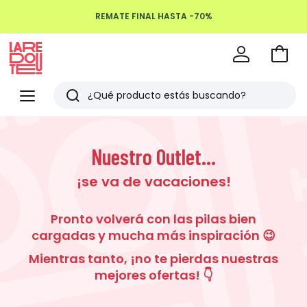
REMATE FINAL HASTA -70%
Devoluciones hasta 100 días
Ir
a
La
la
Redoute
Menu
Buscar
cesta
Últimos
artículos
Nuestro Outlet...
vistos
¡se va de vacaciones!
Pronto volverá con las pilas bien
cargadas y mucha más inspiración 😉
Mientras tanto, ¡no te pierdas nuestras
mejores ofertas! 👇