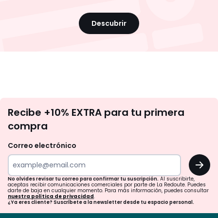
Descubrir
No
Recibe +10% EXTRA para tu primera
te
compra
olvides
revisar
Correo electrónico
tu
OK
correo
para
No olvides revisar tu correo para confirmar tu suscripción.
Al suscribirte,
aceptas recibir comunicaciones comerciales por parte de La Redoute. Puedes
confirmar
darte de baja en cualquier momento. Para más información, puedes consultar
nuestra política de privacidad
.
tu
¿Ya eres cliente? Suscríbete a la newsletter desde tu espacio personal.
suscripción.