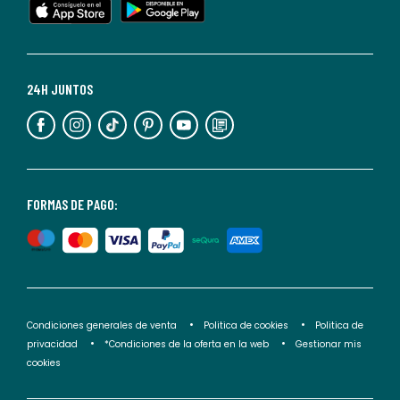
cualquier
momento.
Para
más
24H JUNTOS
información,
puedes
consultar
nuestra
<2>política
FORMAS DE PAGO:
de
privacidad</2>.
Condiciones generales de venta
Politica de cookies
Politica de
privacidad
*Condiciones de la oferta en la web
Gestionar mis
cookies