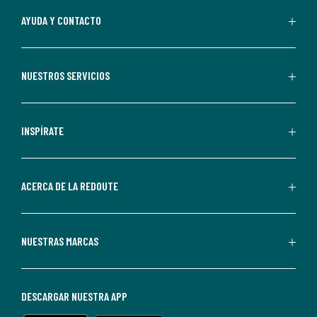
Al
AYUDA Y CONTACTO
suscribirte,
aceptas
recibir
NUESTROS SERVICIOS
comunicaciones
comerciales
personalizadas
INSPÍRATE
por
parte
de
ACERCA DE LA REDOUTE
La
Redoute.
Puedes
NUESTRAS MARCAS
darte
de
baja
DESCARGAR NUESTRA APP
en