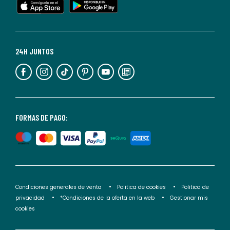
cualquier
momento.
Para
más
24H JUNTOS
información,
puedes
consultar
nuestra
<2>política
FORMAS DE PAGO:
de
privacidad</2>.
Condiciones generales de venta
Politica de cookies
Politica de
privacidad
*Condiciones de la oferta en la web
Gestionar mis
cookies