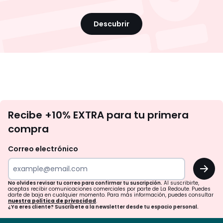
Descubrir
No
Recibe +10% EXTRA para tu primera
te
compra
olvides
revisar
Correo electrónico
tu
OK
correo
para
No olvides revisar tu correo para confirmar tu suscripción.
Al suscribirte,
aceptas recibir comunicaciones comerciales por parte de La Redoute. Puedes
confirmar
darte de baja en cualquier momento. Para más información, puedes consultar
nuestra política de privacidad
.
tu
¿Ya eres cliente? Suscríbete a la newsletter desde tu espacio personal.
suscripción.