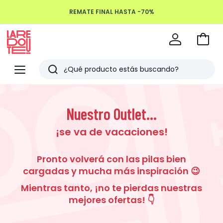
REMATE FINAL HASTA -70%
Devoluciones hasta 100 días
Ir
a
La
la
Redoute
Menu
Buscar
cesta
Últimos
artículos
Nuestro Outlet...
vistos
¡se va de vacaciones!
Pronto volverá con las pilas bien
cargadas y mucha más inspiración 😉
Mientras tanto, ¡no te pierdas nuestras
mejores ofertas! 👇