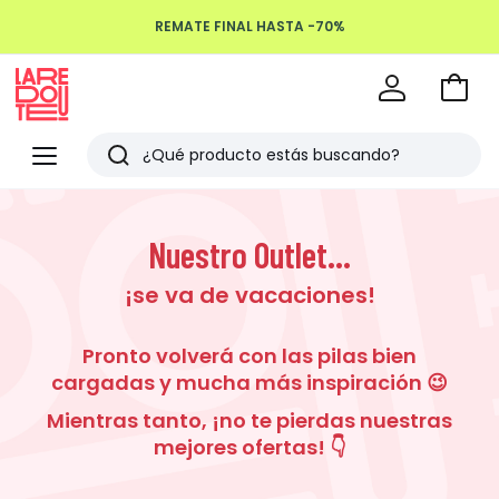
REMATE FINAL HASTA -70%
Ir
a
La
la
Redoute
Menu
Buscar
cesta
Últimos
artículos
Nuestro Outlet...
vistos
¡se va de vacaciones!
Pronto volverá con las pilas bien
cargadas y mucha más inspiración 😉
Mientras tanto, ¡no te pierdas nuestras
mejores ofertas! 👇