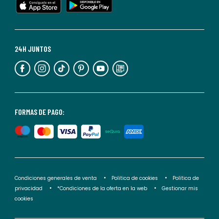
cualquier
momento.
Para
más
24H JUNTOS
información,
puedes
consultar
nuestra
<2>política
FORMAS DE PAGO:
de
privacidad</2>.
Condiciones generales de venta
Politica de cookies
Politica de
privacidad
*Condiciones de la oferta en la web
Gestionar mis
cookies