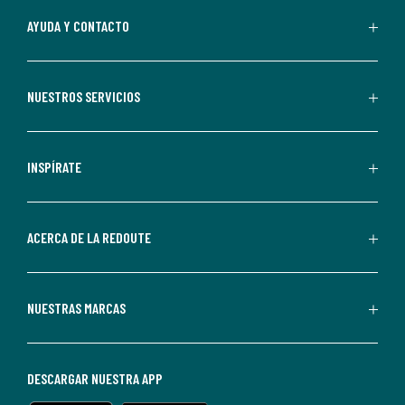
Al
AYUDA Y CONTACTO
suscribirte,
aceptas
recibir
NUESTROS SERVICIOS
comunicaciones
comerciales
personalizadas
INSPÍRATE
por
parte
de
ACERCA DE LA REDOUTE
La
Redoute.
Puedes
NUESTRAS MARCAS
darte
de
baja
DESCARGAR NUESTRA APP
en