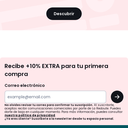
Descubrir
No
Recibe +10% EXTRA para tu primera
te
compra
olvides
revisar
Correo electrónico
tu
OK
correo
para
No olvides revisar tu correo para confirmar tu suscripción.
Al suscribirte,
aceptas recibir comunicaciones comerciales por parte de La Redoute. Puedes
confirmar
darte de baja en cualquier momento. Para más información, puedes consultar
nuestra política de privacidad
.
tu
¿Ya eres cliente? Suscríbete a la newsletter desde tu espacio personal.
suscripción.