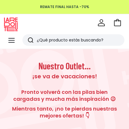
REMATE FINAL HASTA -70%
Devoluciones hasta 100 días
Ir
a
La
la
Redoute
Menu
Buscar
cesta
Últimos
artículos
Nuestro Outlet...
vistos
¡se va de vacaciones!
Pronto volverá con las pilas bien
cargadas y mucha más inspiración 😉
Mientras tanto, ¡no te pierdas nuestras
mejores ofertas! 👇