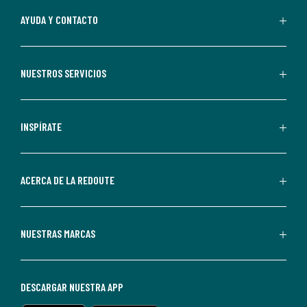
Al
AYUDA Y CONTACTO
suscribirte,
aceptas
recibir
NUESTROS SERVICIOS
comunicaciones
comerciales
personalizadas
INSPÍRATE
por
parte
de
ACERCA DE LA REDOUTE
La
Redoute.
Puedes
NUESTRAS MARCAS
darte
de
baja
DESCARGAR NUESTRA APP
en