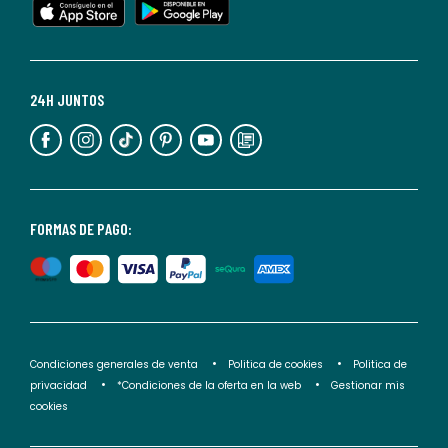
cualquier
momento.
Para
más
24H JUNTOS
información,
puedes
consultar
nuestra
<2>política
FORMAS DE PAGO:
de
privacidad</2>.
Condiciones generales de venta
Politica de cookies
Politica de
privacidad
*Condiciones de la oferta en la web
Gestionar mis
cookies