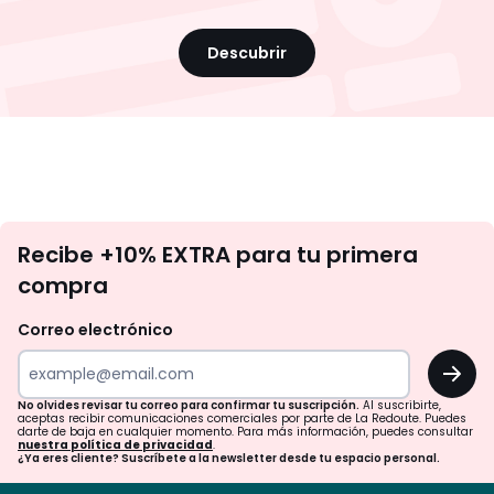
Descubrir
No
Recibe +10% EXTRA para tu primera
te
compra
olvides
revisar
Correo electrónico
tu
OK
correo
para
No olvides revisar tu correo para confirmar tu suscripción.
Al suscribirte,
aceptas recibir comunicaciones comerciales por parte de La Redoute. Puedes
confirmar
darte de baja en cualquier momento. Para más información, puedes consultar
nuestra política de privacidad
.
tu
¿Ya eres cliente? Suscríbete a la newsletter desde tu espacio personal.
suscripción.