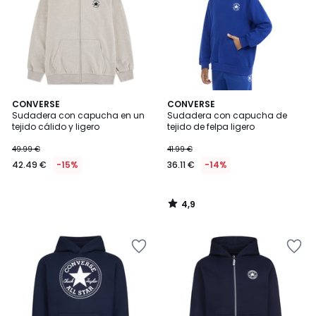
4,9
CONVERSE
CONVERSE
/ 5
Sudadera con capucha en un
Sudadera con capucha de
tejido cálido y ligero
tejido de felpa ligero
42.49
49.99 €
41.99 €
€
42.49 €
-15%
36.11 €
-14%
en
lugar
de
4,9
49.99
/
5
€
15%
descuento
aplicado.