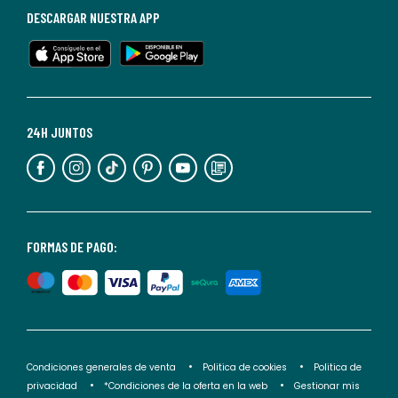
baja
DESCARGAR NUESTRA APP
en
cualquier
momento.
Para
más
24H JUNTOS
información,
puedes
consultar
nuestra
<2>política
FORMAS DE PAGO:
de
privacidad</2>.
Condiciones generales de venta
Politica de cookies
Politica de
privacidad
*Condiciones de la oferta en la web
Gestionar mis