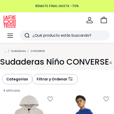
REMATE FINAL HASTA -70%
Devoluciones hasta 100 días
Ir
a
La
la
Redoute
Menu
Buscar
cesta
Últimos
...
artículos
Sudaderas
CONVERSE
Sudaderas Niño CONVERSE
vistos
4
Categorías
Filtrar y Ordenar
4 artículos