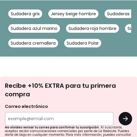
Sudadera gris
Jersey beige hombre
Sudaderas ho
Sudadera azul marino
Sudadera roja hombre
Sud
Sudadera cremallera
Sudadera Polar
No
Recibe +10% EXTRA para tu primera
te
compra
olvides
revisar
Correo electrónico
tu
OK
correo
para
No olvides revisar tu correo para confirmar tu suscripción.
Al suscribirte,
aceptas recibir comunicaciones comerciales por parte de La Redoute. Puedes
confirmar
darte de baja en cualquier momento. Para más información, puedes consultar