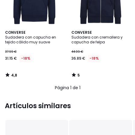
4,8
5
CONVERSE
CONVERSE
/ 5
/
Sudadera con capucha en
Sudadera con cremallera y
5
tejido cálido muy suave
capucha de felpa
37.99 €
44.99 €
31.15 €
-18%
36.89 €
-18%
4,8
5
/
/
5
5
Página 1 de 1
Artículos similares