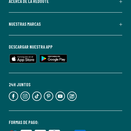
de
ACERCA DE LA REDOUTE
La
Redoute.
Puedes
NUESTRAS MARCAS
darte
de
baja
DESCARGAR NUESTRA APP
en
cualquier
momento.
Para
más
24H JUNTOS
información,
puedes
consultar
nuestra
<2>política
FORMAS DE PAGO:
de