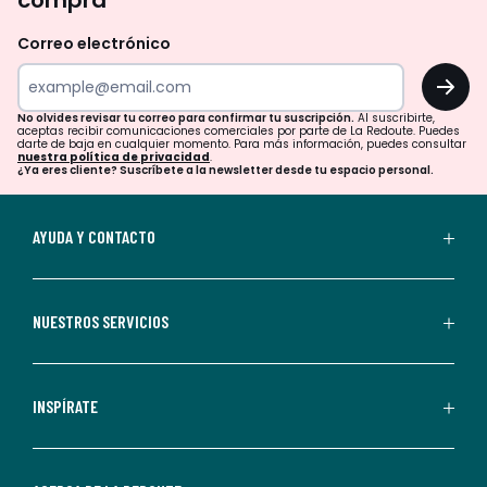
compra
olvides
revisar
Correo electrónico
tu
OK
correo
para
No olvides revisar tu correo para confirmar tu suscripción.
Al suscribirte,
aceptas recibir comunicaciones comerciales por parte de La Redoute. Puedes
confirmar
darte de baja en cualquier momento. Para más información, puedes consultar
nuestra política de privacidad
.
tu
¿Ya eres cliente? Suscríbete a la newsletter desde tu espacio personal.
suscripción.
Al
AYUDA Y CONTACTO
suscribirte,
aceptas
recibir
NUESTROS SERVICIOS
comunicaciones
comerciales
personalizadas
INSPÍRATE
por
parte