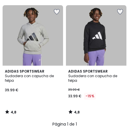
5
4,8
4,8
ADIDAS SPORTSWEAR
ADIDAS SPORTSWEAR
/ 5
/ 5
Sudadera con capucha de
Sudadera con capucha de
felpa
felpa
39.99 €
39.99 €
33.99 €
-15%
4,8
4,8
/
/
5
5
Página 1 de 1