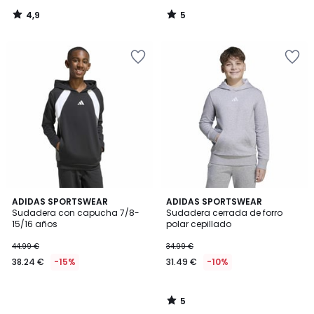
4,9
5
/
/
5
5
5
ADIDAS SPORTSWEAR
ADIDAS SPORTSWEAR
/
Sudadera con capucha 7/8-
Sudadera cerrada de forro
5
15/16 años
polar cepillado
44.99 €
34.99 €
38.24 €
-15%
31.49 €
-10%
5
/