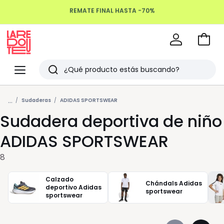
REMATE FINAL HASTA -70%
Devoluciones hasta 100 días
Ir
a
La
la
Redoute
Menu
Buscar
cesta
Últimos
...
artículos
Sudaderas
ADIDAS SPORTSWEAR
Sudadera deportiva de niño
vistos
ADIDAS SPORTSWEAR
8
Calzado
Chándals Adidas
deportivo Adidas
sportswear
sportswear