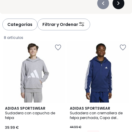
Précédent
Suivan
-
-
défiler
défiler
à
à
Categorías
Filtrar y Ordenar
gauche
droite
8 artículos
4,8
4,8
ADIDAS SPORTSWEAR
2
ADIDAS SPORTSWEAR
/ 5
/ 5
Sudadera con capucha de
Sudadera con cremallera de
Colores
felpa
felpa perchada, Copa del
39.99
Mundo 2026
39.99 €
44.99 €
€.