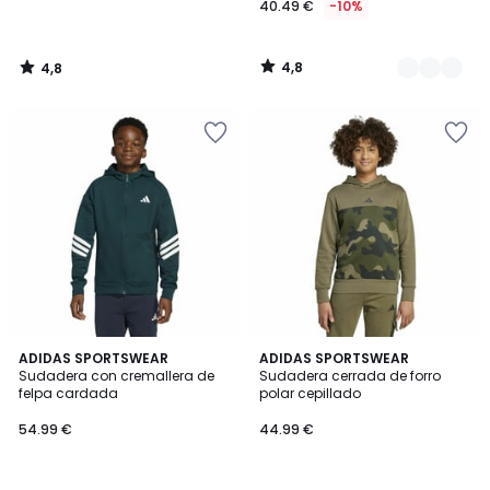
40.49 €
-10%
4,8
4,8
/
/
5
5
4,9
5
ADIDAS SPORTSWEAR
ADIDAS SPORTSWEAR
/ 5
/
Sudadera con cremallera de
Sudadera cerrada de forro
5
felpa cardada
polar cepillado
54.99 €
44.99 €