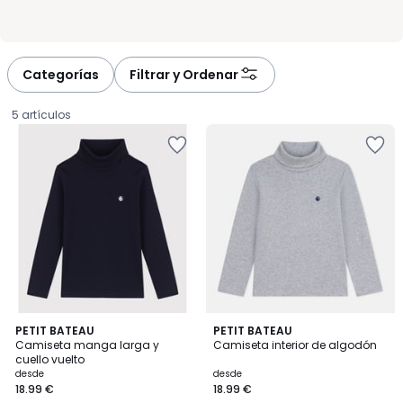
Categorías
Filtrar y Ordenar
5 artículos
5
PETIT BATEAU
PETIT BATEAU
/
Camiseta manga larga y
Camiseta interior de algodón
5
cuello vuelto
Precio
desde
desde
18.99 €
18.99 €
a