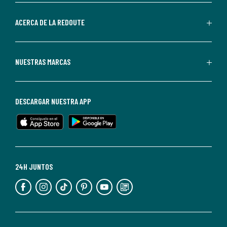
parte
de
ACERCA DE LA REDOUTE
La
Redoute.
Puedes
NUESTRAS MARCAS
darte
de
baja
DESCARGAR NUESTRA APP
en
cualquier
momento.
Para
más
24H JUNTOS
información,
puedes
consultar
nuestra