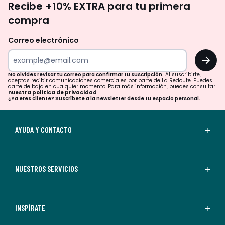
Recibe +10% EXTRA para tu primera
te
compra
olvides
revisar
Correo electrónico
tu
OK
correo
para
No olvides revisar tu correo para confirmar tu suscripción.
Al suscribirte,
aceptas recibir comunicaciones comerciales por parte de La Redoute. Puedes
confirmar
darte de baja en cualquier momento. Para más información, puedes consultar
nuestra política de privacidad
.
tu
¿Ya eres cliente? Suscríbete a la newsletter desde tu espacio personal.
suscripción.
Al
AYUDA Y CONTACTO
suscribirte,
aceptas
recibir
NUESTROS SERVICIOS
comunicaciones
comerciales
personalizadas
INSPÍRATE
por