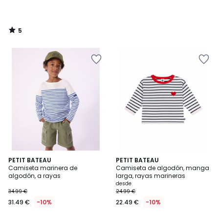
partir
de
18.99
5
€.
/
5
PETIT BATEAU
PETIT BATEAU
Camiseta marinera de
Camiseta de algodón, manga
algodón, a rayas
larga, rayas marineras
desde
34.99 €
24.99 €
31.49 €
-10%
22.49 €
-10%