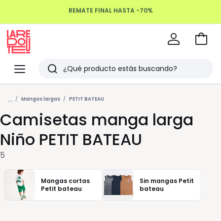
REMATE FINAL HASTA -70%
Devoluciones hasta 100 días
Ir
a
La
la
Redoute
Menu
Buscar
cesta
Últimos
...
artículos
Mangas largas
PETIT BATEAU
Camisetas manga larga
vistos
Niño PETIT BATEAU
5
Mangas cortas
Sin mangas Petit
Petit bateau
bateau