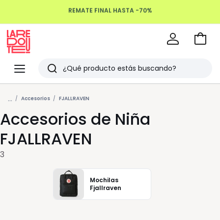
REMATE FINAL HASTA -70%
Devoluciones hasta 100 días
Ir
a
La
la
Redoute
Menu
Buscar
cesta
Últimos
...
artículos
Accesorios
FJALLRAVEN
Accesorios de Niña
vistos
FJALLRAVEN
3
Mochilas
Fjallraven