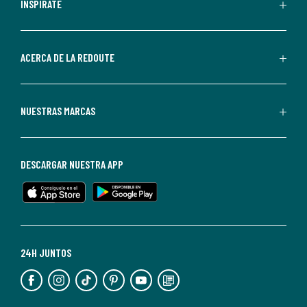
personalizadas
INSPÍRATE
por
parte
de
ACERCA DE LA REDOUTE
La
Redoute.
Puedes
NUESTRAS MARCAS
darte
de
baja
DESCARGAR NUESTRA APP
en
cualquier
momento.
Para
más
24H JUNTOS
información,
puedes
consultar