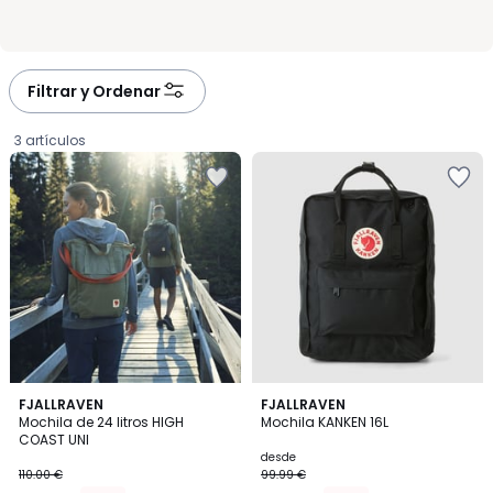
Filtrar y Ordenar
3 artículos
4,7
4,2
5
FJALLRAVEN
3
FJALLRAVEN
/ 5
/ 5
Mochila de 24 litros HIGH
Mochila KANKEN 16L
Colores
Colores
COAST UNI
93.50
desde
110.00 €
99.99 €
€