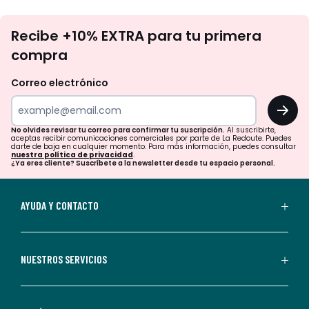
No
Recibe +10% EXTRA para tu primera
te
compra
olvides
revisar
Correo electrónico
tu
OK
correo
para
No olvides revisar tu correo para confirmar tu suscripción.
Al suscribirte,
aceptas recibir comunicaciones comerciales por parte de La Redoute. Puedes
confirmar
darte de baja en cualquier momento. Para más información, puedes consultar
nuestra política de privacidad
.
tu
¿Ya eres cliente? Suscríbete a la newsletter desde tu espacio personal.
suscripción.
Al
AYUDA Y CONTACTO
suscribirte,
aceptas
recibir
NUESTROS SERVICIOS
comunicaciones
comerciales